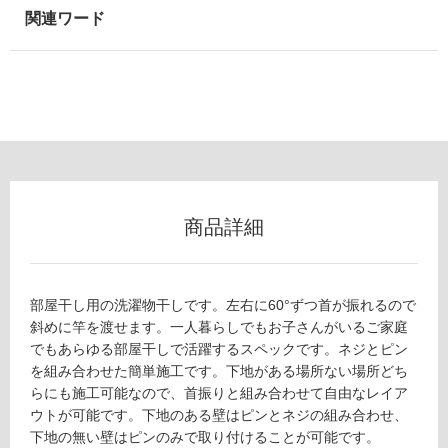
能
(寒
冷
地
以
外)
使
用
不
商品詳細
可
部屋干し用の洗濯物干しです。左右に60°ずつ首が振れるので
フ
斜めに竿を渡せます。一人暮らしでもお子さんがいるご家庭
でもあらゆる部屋干しで活躍するスペックです。ネジとピン
ロ
を組み合わせた簡単施工です。下地がある場所ない場所どち
らにも施工可能なので、首振りと組み合わせて自由なレイア
ー
ウトが可能です。下地のある壁はピンとネジの組み合わせ、
下地の無い壁はピンのみで取り付けることが可能です。