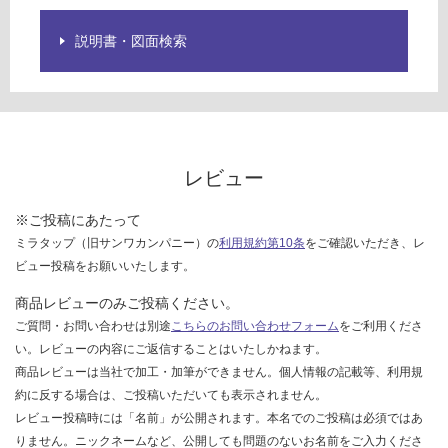
を
ご
説明書・図面検索
確
認
く
だ
さ
い
レビュー
対
応
※ご投稿にあたって
し
ミラタップ（旧サンワカンパニー）の
利用規約第10条
をご確認いただき、レ
て
ビュー投稿をお願いいたします。
い
な
商品レビューのみご投稿ください。
い
ご質問・お問い合わせは別途
こちらのお問い合わせフォーム
をご利用くださ
い。レビューの内容にご返信することはいたしかねます。
商品レビューは当社で加工・加筆ができません。個人情報の記載等、利用規
約に反する場合は、ご投稿いただいても表示されません。
レビュー投稿時には「名前」が公開されます。本名でのご投稿は必須ではあ
りません。ニックネームなど、公開しても問題のないお名前をご入力くださ