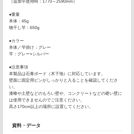
（追加竿使用時：1770～2590mm）
い
k
る
ur
●重量
が
ur
本体：45g
制
i
物干し竿：650g
限
pl
あ
u
●カラー
り
s
本体／竿掛け：グレー
の
竿：グレー×シルバー
為
運賃表
注
E
●注意事項
意
本製品は石膏ボード（木下地）に対応しています。
が
運
壁面に固定用ピンがしっかりと入ることを確認してくださ
必
賃
い。
要
合
漆喰や土壁などのもろい壁や、コンクリートなどの硬い壁に
※
計
は使用できませんのでご注意ください。
商
:
高さ170cm以上の場所に設置してください。
品
¥1,
仕
65
様
資料・データ
0/
欄
個