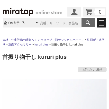
カート
マイページ
商品カテゴリ
建材・住宅設備の通販ならミラタップ（旧サンワカンパニー）
洗面所・水回
り
洗面アクセサリー
kururi plus
首振り物干し kururi plus
施工事例
洗面所・水回り
タイル
首振り物干し kururi plus
ショールーム
施工事例
法人案件納入事例
キッチン
浴室（風呂・
バスルー
ム）・
トイレ
ショールームの
ご案内
東京
ショールーム
お気に入りに登録
ミラタップ
のあるくらし
お客様訪問
インタビュー
ドア（扉）・
建具・玄関
サポート
扉
エクステリア
（外構）
タ
大阪
ショールーム
仙台
ショールーム
店舗・施設事例
その他サービス
ご利用ガイド
初めての方へ
ウッドデッキ
フローリング・
床材
イ
名古屋
ショールーム
京都
ショールーム
ミラタップと
創る家
工事会社紹介
Coziコンシ
よくある質問
お問い合わせ
ASOLIE
ェルジュ
ル
収納
インテリア・
家具
福岡
ショールーム
札幌スマート
ショールー