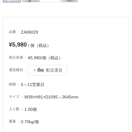
て
い
る
適
ZA06029
品番
し
て
¥5,980
/ 個（税込）
い
る
¥5,980/個（税込）
発注単価
が
注
配送運賃
運賃種別
意
が
5～11営業日
納期
必
要
W38×H91×D1095～2645mm
サイズ
適
し
1.00個
入り数
て
い
0.70kg/個
重量
な