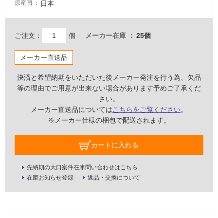
い
日本
原産国
屋
ご注文：
個
メーカー在庫
25個
内
壁・
メーカー直送品
屋
決済と希望納期をいただいた後メーカー発注を行う為、欠品
外
等の理由でご用意が出来ない場合があります予めご了承くだ
壁・
さい。
浴
メーカー直送品については
こちらをご覧ください
。
室
※メーカー仕様の梱包で配送されます。
壁
カートに入れる
使
用
先納期の大口案件在庫問い合わせはこちら
可
在庫お知らせ登録
返品・交換について
能
使
用
可