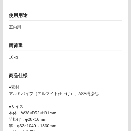
リ
使用用途
ン
室内用
グ
耐荷重
土足・遮
Z
音・床暖
10kg
A
0
対
6
応
商品仕様
0
し
2
て
●素材
9
い
アルミパイプ（アルマイト仕上げ）、ASA樹脂他
首
る
振
●サイズ
対
り
本体：W38×D52×H91mm
応
物
竿掛け：φ28×16mm
し
干
竿：φ32×1040～1860mm
て
し