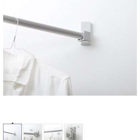
ム
修理お問い合わせ
クレーム公開
自分らしい家づくり
最高のリノベ会社が
みつ
照明
ペット用品
屋
横浜スマート
ショールー
SUVACO
かる
リノベりす
内
ム
ウェルビーみのお
HDC
説明書・図面検索
水まわり
3年保証
BOX
内装用建材
パネル・壁材
床・
屋
お役立ち情報
住まいの
スタイリング
ロートアイアン
天然石・石材
外
アイデア
床・
ミラタップ
チャンネル
メンテナンス・
施工材
新商品
浴
オンライン相談
室
床・
駐
車
場
非
常
に
適
し