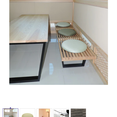
ム
修理お問い合わせ
クレーム公開
屋
自分らしい家づくり
最高のリノベ会社が
みつ
照明
ペット用品
横浜スマート
ショールー
外
SUVACO
かる
リノベりす
ム
ウェルビーみのお
HDC
説明書・図面検索
水まわり
3年保証
床・
BOX
内装用建材
パネル・壁材
浴
お役立ち情報
住まいの
スタイリング
室
ロートアイアン
天然石・石材
アイデア
床・
ミラタップ
チャンネル
駐
メンテナンス・
施工材
新商品
オンライン相談
車
場
非
常
に
適
し
て
い
る