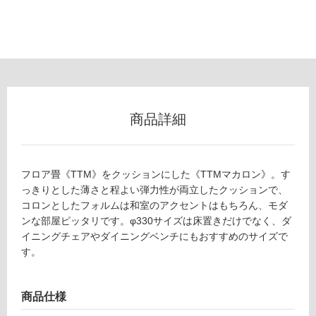
以
外)
使
用
不
可
商品詳細
フ
フロア畳《TTM》をクッションにした《TTMマカロン》。す
っきりとした薄さと程よい弾力性が両立したクッションで、
ロ
コロンとしたフォルムは和室のアクセントはもちろん、モダ
ンな部屋ピッタリです。φ330サイズは床置きだけでなく、ダ
Z
ー
イニングチェアやダイニングベンチにもおすすめのサイズで
A
す。
0
リ
8
1
ン
商品仕様
8
9