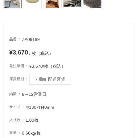
適
し
て
い
る
が
ZA08189
品番
注
意
¥3,670
/ 枚（税込）
が
必
¥3,670/枚（税込）
発注単価
要
適
配送運賃
運賃種別
し
て
6～12営業日
納期
い
な
Ф330×H40mm
サイズ
い
1.00枚
入り数
屋
0.60kg/枚
重量
内