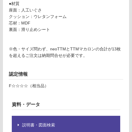
●材質
グ
T
座面：人工いぐさ
T
クッション：ウレタンフォーム
M
土足・遮
芯材：MDF
マ
裏面：滑り止めシート
音・床暖
カ
ロ
対
ン
応
※色・サイズ問わず、neoTTMとTTMマカロンの合計が13枚
φ
し
を超えるご注文は納期問合せが必要です。
3
て
3
い
0
る
認定情報
リ
対
ー
F☆☆☆☆（相当品）
応
フ
し
グ
て
リ
資料・データ
い
ー
る
ン
が
説明書・図面検索
制
運賃表