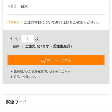
壁・
日本
原産国
屋
外
ご注文枚数について商品仕様をご確認ください。
注意事項
壁・
浴
室
ご注文：
枚
壁
在庫
ご注文頂けます（受注生産品）
使
用
カートに入れる
可
能
先納期の大口案件在庫問い合わせはこちら
返品・交換について
使
用
可
能
(寒
冷
地