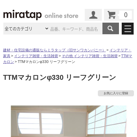
カート
マイページ
商品カテゴリ
建材・住宅設備の通販ならミラタップ（旧サンワカンパニー）
インテリア・
家具
インテリア雑貨・生活雑貨
その他 インテリア雑貨・生活雑貨
TTMマ
施工事例
洗面所・水回り
タイル
カロン
TTMマカロンφ330 リーフグリーン
ショールーム
タ
施工事例
法人案件納入事例
TTMマカロンφ330 リーフグリーン
キッチン
浴室（風呂・
バスルー
ム）・
トイレ
ショールームの
ご案内
東京
ショールーム
イ
ミラタップ
のあるくらし
お客様訪問
インタビュー
ドア（扉）・
建具・玄関
お気に入りに登録
サポート
扉
エクステリア
（外構）
大阪
ショールーム
仙台
ショールーム
ル
店舗・施設事例
その他サービス
ご利用ガイド
初めての方へ
ウッドデッキ
フローリング・
床材
名古屋
ショールーム
京都
ショールーム
屋
ミラタップと
創る家
工事会社紹介
Coziコンシ
よくある質問
お問い合わせ
内
ASOLIE
ェルジュ
収納
インテリア・
家具
福岡
ショールーム
札幌スマート
ショールー
床・