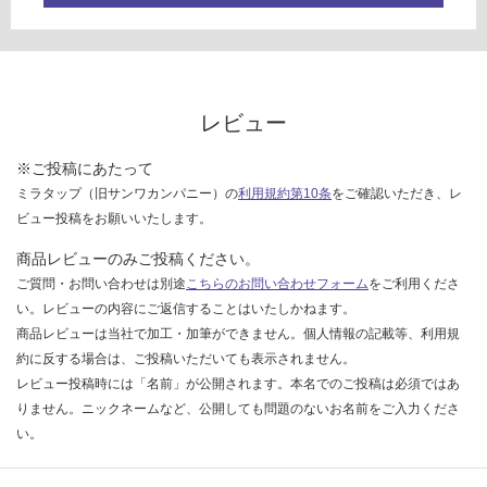
限
G
あ
り
運
の
賃
為
合
レビュー
注
計
意
:
※ご投稿にあたって
が
¥8
ミラタップ（旧サンワカンパニー）の
利用規約第10条
をご確認いただき、レ
必
9
ビュー投稿をお願いいたします。
要
0/
※
商品レビューのみご投稿ください。
枚
商
ご質問・お問い合わせは別途
こちらのお問い合わせフォーム
をご利用くださ
品
い。レビューの内容にご返信することはいたしかねます。
仕
商品レビューは当社で加工・加筆ができません。個人情報の記載等、利用規
様
約に反する場合は、ご投稿いただいても表示されません。
欄
レビュー投稿時には「名前」が公開されます。本名でのご投稿は必須ではあ
を
りません。ニックネームなど、公開しても問題のないお名前をご入力くださ
ご
い。
確
認
く