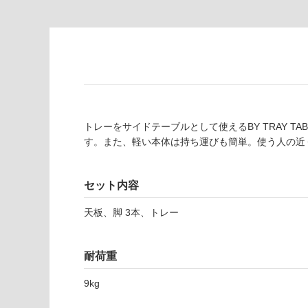
注
適
意
し
が
て
必
い
要
な
※
い
商
屋内壁・屋外
品
壁・浴室壁
トレーをサイドテーブルとして使えるBY TRAY 
仕
す。また、軽い本体は持ち運びも簡単。使う人の近くにい
様
使用可
欄
能
を
セット内容
ご
使用可
確
天板、脚 3本、トレー
能
認
(寒冷地
く
以外)
だ
耐荷重
さ
使用不
い
9kg
可
対