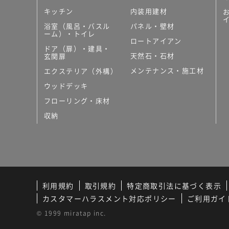
キッチン
内装用建材
浴室（風呂・バスル
パネル・壁材
ーム）・トイレ
ロートアイアン
ドア（扉）・建具・
天然石・石材
玄関扉
メンテナンス・施工材
エクステリア（外構）
ウッドデッキ
フローリング・床材
収納
利用規約
取引規約
特定商取引法に基づく表示
カスタマーハラスメント対応ポリシー
ご利用ガイ
© 1999 miratap inc.