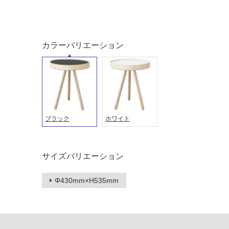
対
非
応
常
し
に
カラーバリエーション
て
適
い
し
る
て
い
対
る
応
し
適
ブラック
ホワイト
て
し
い
て
る
い
が
サイズバリエーション
る
制
が
限
注
Φ430mm×H535mm
あ
意
り
が
の
必
為
要