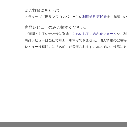
ラ
ッ
※ご投稿にあたって
ク
ミラタップ（旧サンワカンパニー）の
利用規約第10条
をご確認い
商品レビューのみご投稿ください。
運賃無
ご質問・お問い合わせは別途
こちらのお問い合わせフォーム
をご利
料(離
商品レビューは当社で加工・加筆ができません。個人情報の記載等
島除
レビュー投稿時には「名前」が公開されます。本名でのご投稿は必
く)
運
賃
合
計
:
¥0/
セ
ッ
ト