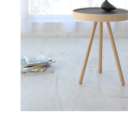
タイル
フローリ
ング
屋内床・
屋外床・
土足・遮
浴室床・
音・床暖
駐車場