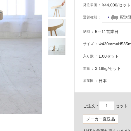
¥44,000/セ
発注単価
配送
運賃種別
5～11営業日
納期
Φ430mm×H535
サイズ
1.00セット
入り数
3.18kg/セット
重量
日本
原産国
ご注文：
セット
メーカー直送品