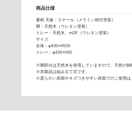
応
商品仕様
し
Z
て
A
素材 天板：スチール（メラミン焼付塗装）
い
0
脚：天然木（ウレタン塗装）
な
8
トレー：天然木、mDF（ウレタン塗装）
い
6
サイズ
5
全体：φ430×H535
9
トレー：φ430×H50
B
Y
※脚部分は天然木を使用していますので、天然の独
T
※本製品は組み立て式です。
R
※柔らかい床面やキズつきやすい床面でのご使用は
A
Y
T
A
B
L
E
ブ