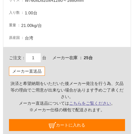
W760xD520xH1280～1680mm
サイズ
る
1.00台
入り数
適
し
21.00kg/台
重量
て
い
台湾
原産国
る
が
注
ご注文：
台
メーカー在庫
25台
意
が
メーカー直送品
必
要
決済と希望納期をいただいた後メーカー発注を行う為、欠品
等の理由でご用意が出来ない場合があります予めご了承くだ
適
さい。
し
メーカー直送品については
こちらをご覧ください
。
て
※メーカー仕様の梱包で配送されます。
い
な
い
カートに入れる