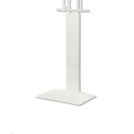
ム
修理お問い合わせ
クレーム公開
自分らしい家づくり
最高のリノベ会社が
みつ
照明
ペット用品
横浜スマート
ショールー
SUVACO
かる
リノベりす
ム
ウェルビーみのお
HDC
説明書・図面検索
水まわり
3年保証
BOX
内装用建材
パネル・壁材
お役立ち情報
住まいの
スタイリング
ロートアイアン
天然石・石材
アイデア
ミラタップ
チャンネル
メンテナンス・
施工材
新商品
オンライン相談
タ
イ
ル
屋