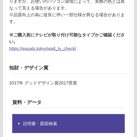
確
りますが、お使いのパソコン環境によって、実際の色とは異
¥2,
認
なって見える場合があります。
58
く
※品質向上の為に改良に伴い一部仕様が異なる場合がありま
0/
だ
す。
台
さ
い
※ご購入前にテレビが取り付け可能なタイプかご確認くださ
い。
対
https://equals.tokyo/wall_tv_check/
応
し
て
知財・デザイン賞
い
な
2017
年
グッドデザイン賞2017
受賞
い
資料・データ
説明書・図面検索