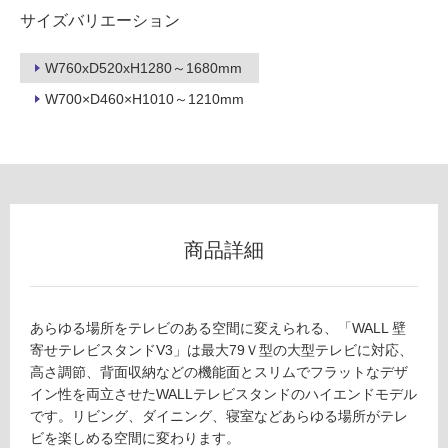
冷
サイズバリエーション
地
以
W760xD520xH1280～1680mm
外)
W700×D460×H1010～1210mm
使
用
不
可
商品詳細
フ
ロ
あらゆる場所をテレビのある空間に変えられる、「WALL 壁
寄せテレビスタンドV3」は最大79Ｖ型の大型テレビに対応、
ー
高さ調節、背面収納などの機能面とスリムでフラットなデザ
イン性を両立させたWALLテレビスタンドのハイエンドモデル
です。リビング、ダイニング、寝室などあらゆる場所がテレ
リ
ビを楽しめる空間に変わります。