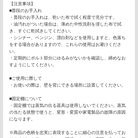
が
【注意事項】
V
制
■普段のお手入れ
3
限
・普段のお手入れは、乾いた布で拭く程度で充分です。
ハ
あ
・油汚れがついた場合は、薄めた中性洗剤を浸した布で拭
イ
り
き、すぐに乾拭きしてください。
タ
の
・シンナー、ベンジン、漂白剤などを使用しますと、色落ち
イ
為
をする場合がありますので、これらの使用はお避けくださ
プ
注
い。
ホ
意
・定期的にボルト部分にゆるみがないかを確認し、締めなお
ワ
が
すようにしてください。
イ
必
ト
要
■ご使用に際して
※
・お使いの際は、壁を背にできる場所に設置してください。
運賃表
商
D
品
■固定棚について
仕
・固定棚では蒸気の出る器具は使用しないでください。蒸気
運
様
の当たる状態で使うと、変形・変質や家電製品の故障の原因
賃
欄
になります。
合
を
計
ご
※商品の色柄を忠実に表現することに細心の注意を払ってお
: