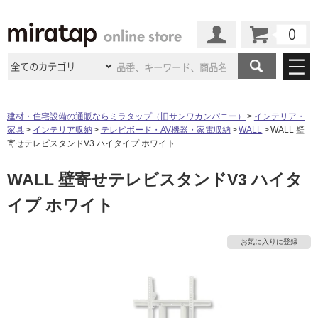
カート
マイページ
商品カテゴリ
建材・住宅設備の通販ならミラタップ（旧サンワカンパニー）
インテリア・
家具
インテリア収納
テレビボード・AV機器・家電収納
WALL
WALL 壁
施工事例
洗面所・水回り
タイル
寄せテレビスタンドV3 ハイタイプ ホワイト
ショールーム
施工事例
法人案件納入事例
WALL 壁寄せテレビスタンドV3 ハイタ
キッチン
浴室（風呂・
バスルー
ム）・
トイレ
ショールームの
ご案内
東京
ショールーム
イプ ホワイト
ミラタップ
のあるくらし
お客様訪問
インタビュー
ドア（扉）・
建具・玄関
サポート
扉
エクステリア
（外構）
大阪
ショールーム
仙台
ショールーム
店舗・施設事例
お気に入りに登録
その他サービス
ご利用ガイド
初めての方へ
ウッドデッキ
フローリング・
床材
名古屋
ショールーム
京都
ショールーム
ミラタップと
創る家
工事会社紹介
Coziコンシ
よくある質問
お問い合わせ
ASOLIE
ェルジュ
収納
インテリア・
家具
福岡
ショールーム
札幌スマート
ショールー