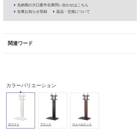
屋
先納期の大口案件在庫問い合わせはこちら
在庫お知らせ登録
返品・交換について
内
壁・
屋
外
壁・
浴
室
壁
使
カラーバリエーション
用
可
能
使
用
ホワイト
ブラック
ウォールナット
可
能
(寒