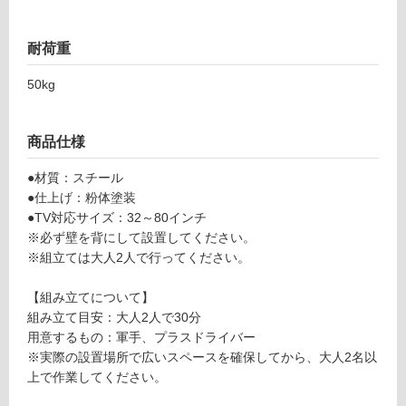
Z
ン
A
1
耐荷重
グ
1
5
50kg
7
土足・遮
9
音・床暖
商品仕様
W
A
対
●材質：スチール
L
応
●仕上げ：粉体塗装
L
し
●TV対応サイズ：32～80インチ
壁
て
※必ず壁を背にして設置してください。
寄
い
※組立ては大人2人で行ってください。
せ
る
テ
対
【組み立てについて】
レ
応
組み立て目安：大人2人で30分
ビ
し
用意するもの：軍手、プラスドライバー
ス
て
※実際の設置場所で広いスペースを確保してから、大人2名以
タ
い
上で作業してください。
ン
る
ド