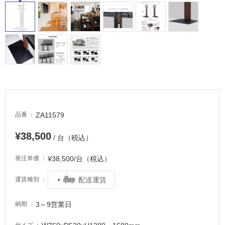
内
床・
屋
外
床・
浴
室
床・
駐
ZA11579
品番
車
¥38,500
/ 台（税込）
場
非
¥38,500/台（税込）
発注単価
常
に
配送運賃
運賃種別
適
し
3～9営業日
納期
て
い