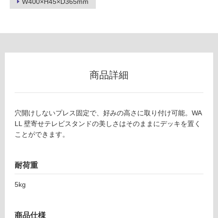
W400×H45×D365mm
1
グ
6
3
9
土足・遮
W
音・床暖
A
対
L
商品詳細
応
L
し
壁
て
寄
い
せ
穴開けしないプレス固定で、好みの高さに取り付け可能。WA
る
テ
LL 壁寄せテレビスタンドの美しさはそのままにデッキを置く
レ
ことができます。
対
ビ
応
ス
し
タ
耐荷重
て
ン
い
5kg
ド
る
用
が
棚
制
商品仕様
板