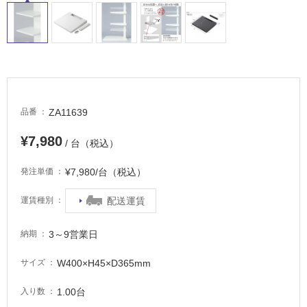
適
し
て
い
る
が
注
意
ZA11639
品番
が
必
¥7,980
/ 台（税込）
要
¥7,980/台（税込）
発注単価
適
し
配送運賃
運賃種別
て
い
3～9営業日
な
納期
い
W400×H45×D365mm
サイズ
屋
1.00台
入り数
内