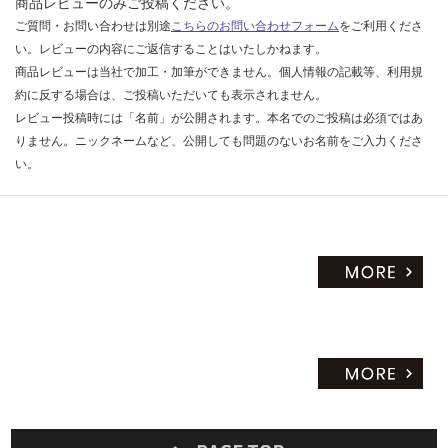
商品レビューのみご投稿ください。
だ
ご質問・お問い合わせは別途
こちらのお問い合わせフォーム
をご利用くださ
さ
い。レビューの内容にご返信することはいたしかねます。
い
商品レビューは当社で加工・加筆ができません。個人情報の記載等、利用規
約に反する場合は、ご投稿いただいても表示されません。
対
応
レビュー投稿時には「名前」が公開されます。本名でのご投稿は必須ではあ
し
りません。ニックネームなど、公開しても問題のないお名前をご入力くださ
て
い。
い
な
い