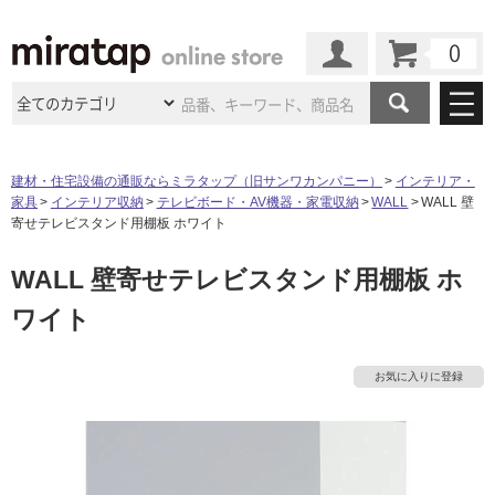
カート
マイページ
商品カテゴリ
建材・住宅設備の通販ならミラタップ（旧サンワカンパニー）
インテリア・
家具
インテリア収納
テレビボード・AV機器・家電収納
WALL
WALL 壁
施工事例
洗面所・水回り
タイル
寄せテレビスタンド用棚板 ホワイト
ショールーム
タ
施工事例
法人案件納入事例
WALL 壁寄せテレビスタンド用棚板 ホ
キッチン
浴室（風呂・
バスルー
ム）・
トイレ
ショールームの
ご案内
東京
ショールーム
ワイト
イ
ミラタップ
のあるくらし
お客様訪問
インタビュー
ドア（扉）・
建具・玄関
サポート
扉
エクステリア
（外構）
大阪
ショールーム
仙台
ショールーム
ル
店舗・施設事例
お気に入りに登録
その他サービス
ご利用ガイド
初めての方へ
ウッドデッキ
フローリング・
床材
名古屋
ショールーム
京都
ショールーム
屋
ミラタップと
創る家
工事会社紹介
Coziコンシ
よくある質問
お問い合わせ
内
ASOLIE
ェルジュ
収納
インテリア・
家具
福岡
ショールーム
札幌スマート
ショールー
床・