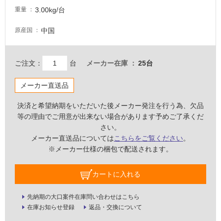
3.00kg/台
壁・
重量
屋
中国
原産国
外
壁・
浴
ご注文：
台
メーカー在庫
25台
室
メーカー直送品
壁
使
決済と希望納期をいただいた後メーカー発注を行う為、欠品
用
等の理由でご用意が出来ない場合があります予めご了承くだ
可
さい。
能
メーカー直送品については
こちらをご覧ください
。
※メーカー仕様の梱包で配送されます。
使
用
カートに入れる
可
能
(寒
先納期の大口案件在庫問い合わせはこちら
冷
在庫お知らせ登録
返品・交換について
地