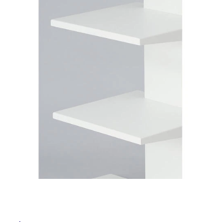
ム
修理お問い合わせ
クレーム公開
屋
自分らしい家づくり
最高のリノベ会社が
みつ
照明
ペット用品
横浜スマート
ショールー
外
SUVACO
かる
リノベりす
ム
ウェルビーみのお
HDC
説明書・図面検索
水まわり
3年保証
床・
BOX
内装用建材
パネル・壁材
浴
お役立ち情報
住まいの
スタイリング
室
ロートアイアン
天然石・石材
アイデア
床・
ミラタップ
チャンネル
駐
メンテナンス・
施工材
新商品
オンライン相談
車
場
非
常
に
適
し
て
い
る