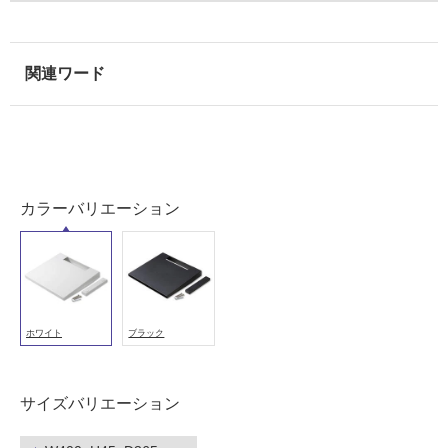
以
外)
使
用
不
可
カラーバリエーション
フ
ロ
ー
ホワイト
ブラック
リ
Z
サイズバリエーション
A
ン
1