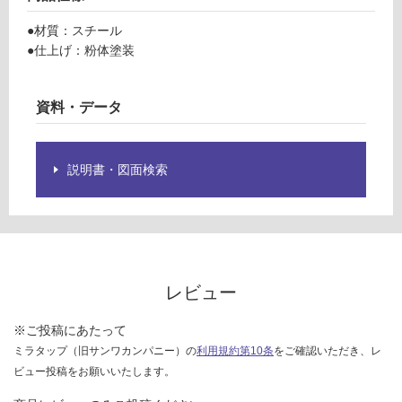
限
ホ
あ
●材質：スチール
ワ
り
●仕上げ：粉体塗装
イ
の
ト
為
注
資料・データ
運賃無
意
料(離
が
島除
必
説明書・図面検索
く)
要
※
商
運
品
賃
仕
合
様
計
レビュー
欄
:
を
¥0/
※ご投稿にあたって
ご
台
ミラタップ（旧サンワカンパニー）の
利用規約第10条
をご確認いただき、レ
確
ビュー投稿をお願いいたします。
認
く