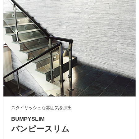
ム
修理お問い合わせ
クレーム公開
自分らしい家づくり
最高のリノベ会社が
みつ
照明
ペット用品
横浜スマート
ショールー
SUVACO
かる
リノベりす
ム
ウェルビーみのお
HDC
説明書・図面検索
水まわり
3年保証
BOX
内装用建材
パネル・壁材
お役立ち情報
住まいの
スタイリング
ロートアイアン
天然石・石材
アイデア
ミラタップ
チャンネル
メンテナンス・
施工材
新商品
オンライン相談
スタイリッシュな雰囲気を演出
BUMPYSLIM
バンピースリム