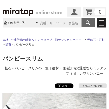
カート
マイページ
商品カテゴリ
建材・住宅設備の通販ならミラタップ（旧サンワカンパニー）
天然石・石材
板石
バンピースリム
施工事例
洗面所・水回り
タイル
ショールーム
バンピースリム
施工事例
法人案件納入事例
キッチン
浴室（風呂・
バスルー
ム）・
トイレ
ショールームの
ご案内
東京
ショールーム
板石 - バンピースリムの一覧｜建材・住宅設備の通販ならミラタッ
ミラタップ
のあるくらし
お客様訪問
インタビュー
ドア（扉）・
建具・玄関
プ（旧サンワカンパニー）
サポート
扉
エクステリア
（外構）
大阪
ショールーム
仙台
ショールーム
店舗・施設事例
その他サービス
お気に入りに登録
ご利用ガイド
初めての方へ
ウッドデッキ
フローリング・
床材
名古屋
ショールーム
京都
ショールーム
ミラタップと
創る家
工事会社紹介
Coziコンシ
よくある質問
お問い合わせ
ASOLIE
ェルジュ
収納
インテリア・
家具
福岡
ショールーム
札幌スマート
ショールー