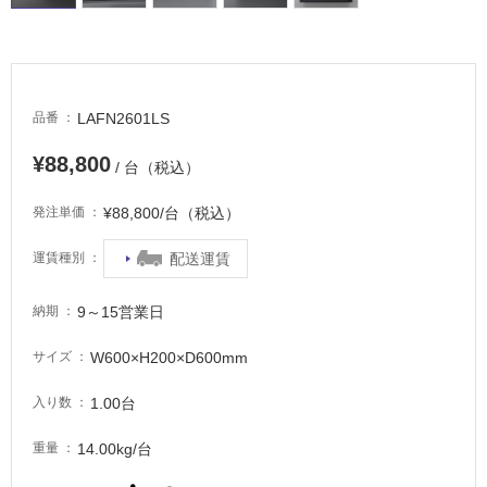
LAFN2601LS
品番
¥88,800
/ 台（税込）
¥88,800/台（税込）
発注単価
配送運賃
運賃種別
9～15営業日
納期
W600×H200×D600mm
サイズ
1.00台
入り数
14.00kg/台
重量