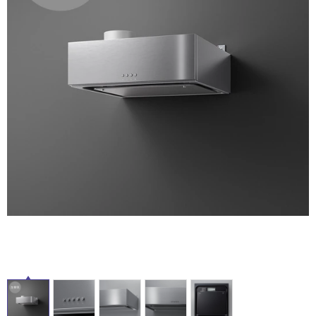
ム
修理お問い合わせ
クレーム公開
自分らしい家づくり
最高のリノベ会社が
みつ
照明
ペット用品
横浜スマート
ショールー
SUVACO
かる
リノベりす
ム
ウェルビーみのお
HDC
説明書・図面検索
水まわり
3年保証
BOX
内装用建材
パネル・壁材
お役立ち情報
住まいの
スタイリング
ロートアイアン
天然石・石材
アイデア
ミラタップ
チャンネル
メンテナンス・
施工材
新商品
オンライン相談