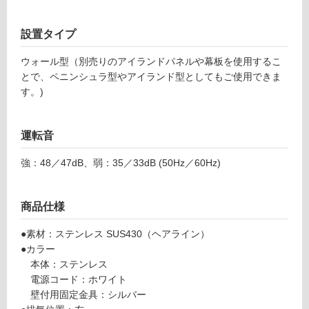
用
可
能
設置タイプ
使
ウォール型（別売りのアイランドパネルや幕板を使用するこ
用
とで、ペニンシュラ型やアイランド型としてもご使用できま
可
す。)
能
(寒
冷
運転音
地
以
強：48／47dB、弱：35／33dB (50Hz／60Hz)
外)
使
商品仕様
用
不
●素材：ステンレス SUS430（ヘアライン）
可
●カラー
本体：ステンレス
電源コード：ホワイト
壁付用固定金具：シルバー
フ