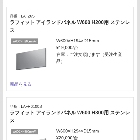
商
運
品
賃
品番：LAFZ6S
仕
合
ラフィット アイランドパネル W600 H200用 ステンレ
様
計
ス
欄
:
を
W600×H194×D15mm
¥3,
ご
¥19,000/台
75
確
在庫：ご注文頂けます（受注生産
0/
認
品）
台
く
だ
さ
商品を見る
い
対
応
品番：LAFR6100S
し
ラフィット アイランドパネル W600 H300用 ステンレ
て
ス
い
W600×H294×D15mm
な
¥20,000/台
い