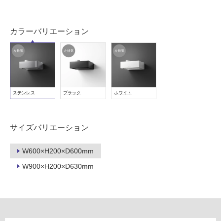
非
常
カラーバリエーション
に
適
し
て
い
る
ステンレス
ブラック
ホワイト
適
し
サイズバリエーション
て
い
る
W600×H200×D600mm
が
W900×H200×D630mm
注
意
が
必
要