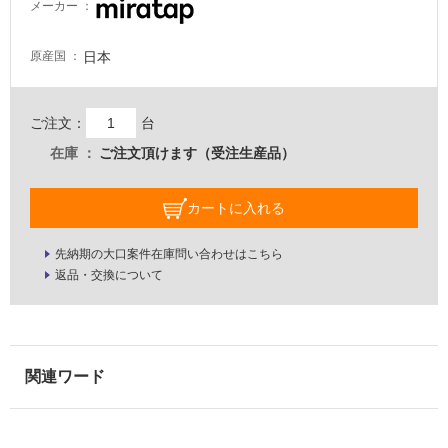
タ
メーカー
イ
日本
原産国
ル
ご注文：
台
在庫
ご注文頂けます（受注生産品）
屋
内
カートに入れる
床・
屋
先納期の大口案件在庫問い合わせはこちら
外
返品・交換について
床・
浴
室
床・
駐
車
場