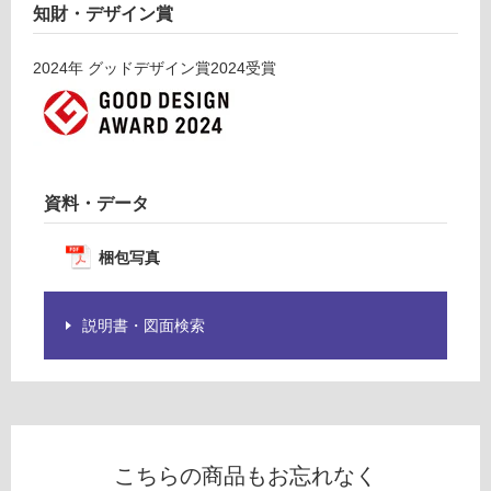
知財・デザイン賞
る
フ
ィ
対
2024
年
グッドデザイン賞2024
受賞
ッ
応
ト
し
左
て
排
い
気
る
W
が
資料・データ
6
制
0
限
梱包写真
0
あ
ス
り
テ
の
説明書・図面検索
ン
為
レ
注
ス
意
が
運賃表
必
J
要
こちらの商品もお忘れなく
※