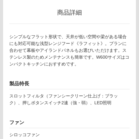
適
商品詳細
し
て
い
な
シンプルなフラット形状で、天井が低い空間や梁がある場合
い
にも対応可能な浅型レンジフード《ラフィット》。プランに
合わせて幕板やアイランドパネルもお選びいただけます。ス
屋
テンレス製のためメンテナンスも簡単です。W600サイズはコ
ンパクトキッチンにおすすめです。
内
壁・
屋
製品特長
外
スロットフィルタ（ファンシークリーン仕上げ：ブラッ
壁・
ク）、押しボタンスイッチ2速（強・弱）、LED照明
浴
室
壁
ファン
使
シロッコファン