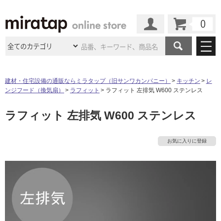
カート
マイページ
商品カテゴリ
建材・住宅設備の通販ならミラタップ（旧サンワカンパニー）
キッチン
レ
ンジフード（換気扇）
ラフィット
ラフィット 左排気 W600 ステンレス
施工事例
洗面所・水回り
タイル
ラフィット 左排気 W600 ステンレス
ショールーム
施工事例
法人案件納入事例
キッチン
浴室（風呂・
バスルー
ム）・
トイレ
ショールームの
ご案内
東京
ショールーム
お気に入りに登録
ミラタップ
のあるくらし
お客様訪問
インタビュー
ドア（扉）・
建具・玄関
サポート
扉
エクステリア
（外構）
大阪
ショールーム
仙台
ショールーム
店舗・施設事例
その他サービス
ご利用ガイド
初めての方へ
ウッドデッキ
フローリング・
床材
名古屋
ショールーム
京都
ショールーム
ミラタップと
創る家
工事会社紹介
Coziコンシ
よくある質問
お問い合わせ
ASOLIE
ェルジュ
収納
インテリア・
家具
福岡
ショールーム
札幌スマート
ショールー