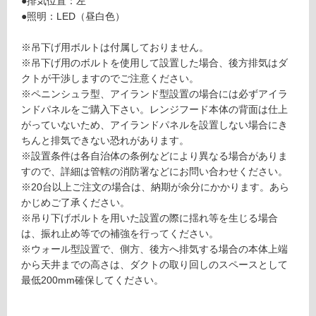
●排気位置：左
●照明：LED（昼白色）
ロ
※吊下げ用ボルトは付属しておりません。
ー
※吊下げ用のボルトを使用して設置した場合、後方排気はダ
クトが干渉しますのでご注意ください。
※ペニンシュラ型、アイランド型設置の場合には必ずアイラ
リ
ンドパネルをご購入下さい。レンジフード本体の背面は仕上
がっていないため、アイランドパネルを設置しない場合にき
ン
ちんと排気できない恐れがあります。
※設置条件は各自治体の条例などにより異なる場合がありま
L
グ
すので、詳細は管轄の消防署などにお問い合わせください。
A
※20台以上ご注文の場合は、納期が余分にかかります。あら
F
かじめご了承ください。
土足・遮
N
※吊り下げボルトを用いた設置の際に揺れ等を生じる場合
2
音・床暖
は、振れ止め等での補強を行ってください。
6
対
※ウォール型設置で、側方、後方へ排気する場合の本体上端
0
応
から天井までの高さは、ダクトの取り回しのスペースとして
1
し
最低200mm確保してください。
L
て
S
い
ラ