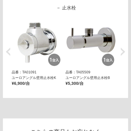
ア
て
止水栓
レ
い
ク
る
タ
が
ス
制
リ
限
ム
あ
ブ
り
ル
の
ー
為
ブ
注
品番：TA01091
品番：TA05509
品番：T
ラ
意
ユーロアングル壁用止水栓K
ユーロアングル壁用止水栓B
壁用ア
ッ
が
¥6,900/台
¥5,300/台
ー ブ
ク
¥14,8
必
要
運賃表
※
E
商
品
W
仕
A
様
0