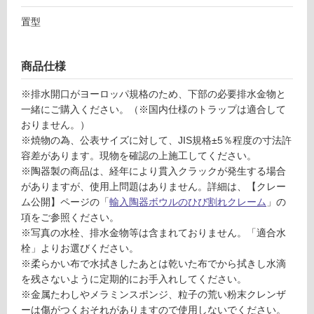
な
置型
い
屋
商品仕様
内
※排水開口がヨーロッパ規格のため、下部の必要排水金物と
壁・
一緒にご購入ください。（※国内仕様のトラップは適合して
屋
おりません。）
外
※焼物の為、公表サイズに対して、JIS規格±5％程度の寸法許
壁・
容差があります。現物を確認の上施工してください。
※陶器製の商品は、経年により貫入クラックが発生する場合
浴
がありますが、使用上問題はありません。詳細は、【クレー
室
ム公開】ページの「
輸入陶器ボウルのひび割れクレーム
」の
壁
項をご参照ください。
※写真の水栓、排水金物等は含まれておりません。「適合水
使
栓」よりお選びください。
用
※柔らかい布で水拭きしたあとは乾いた布でから拭きし水滴
可
を残さないように定期的にお手入れしてください。
能
※金属たわしやメラミンスポンジ、粒子の荒い粉末クレンザ
使
ーは傷がつくおそれがありますので使用しないでください。