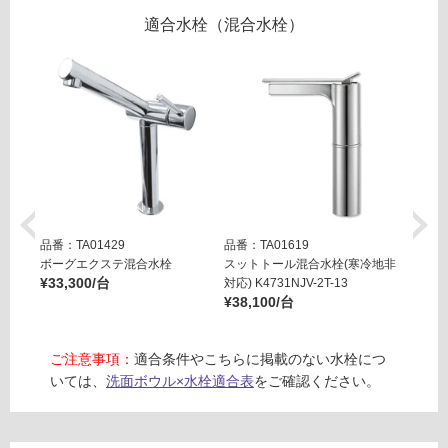
ブ
適合水栓（混合水栓）
ラ
リ
ッ
ク
ン
目
皿
グ
セ
ッ
ト
土足・遮
-
音・床暖
W
品番：TA01429
品番：TA01619
品番：T
対
A
ボーグエクステ混合水栓
スットトール混合水栓(寒冷地非
スット
応
¥33,300/台
対応) K4731NJV-2T-13
用) K4
0
¥38,100/台
¥38,0
し
2
て
3
い
7
ご注意事項：
適合条件やこちらに掲載のない水栓につ
る
5
いては、
洗面ボウル×水栓適合表
をご確認ください。
ハ
対
ト
応
リ
し