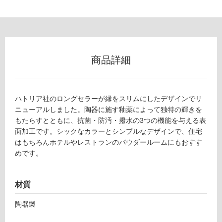
ル
屋
内
床・
商品詳細
屋
外
床・
ハトリア社のロングセラーが縁をスリムにしたデザインでリ
浴
ニューアルしました。陶器に施す釉薬によって独特の輝きを
もたらすとともに、抗菌・防汚・撥水の3つの機能を与える表
室
面加工です。シックなカラーとシンプルなデザインで、住宅
床・
はもちろんホテルやレストランのパウダールームにもおすす
駐
めです。
車
場
材質
非
常
陶器製
に