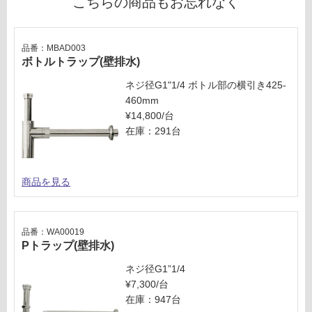
こちらの商品もお忘れなく
欄
2
を
3
ご
7
品番：MBAD003
確
6
ボトルトラップ(壁排水)
認
排
く
水
ネジ径G1"1/4 ボトル部の横引き425-
だ
バ
460mm
さ
ル
¥14,800/台
い
ブ
在庫：291台
ブ
対
ル
応
ー
商品を見る
し
ブ
て
ラ
い
ッ
な
品番：WA00019
ク
い
Pトラップ(壁排水)
運賃表
ネジ径G1”1/4
G
¥7,300/台
在庫：947台