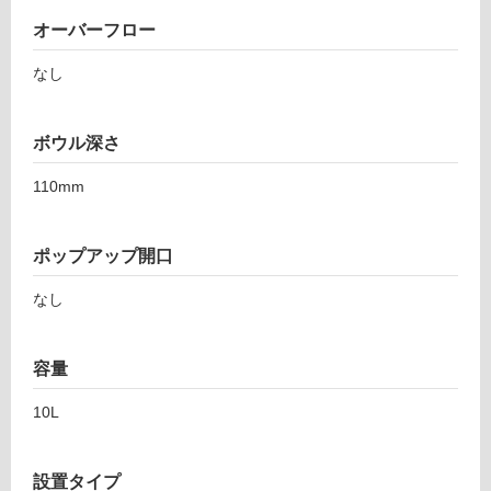
適
し
オーバーフロー
て
なし
い
る
適
ボウル深さ
し
て
110mm
い
る
ポップアップ開口
が
注
なし
意
が
必
容量
要
適
10L
し
て
設置タイプ
い