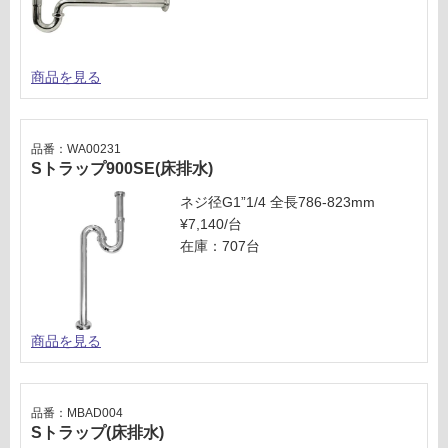
運
賃
合
商品を見る
計
:
¥2,
54
品番：WA00231
0/
Sトラップ900SE(床排水)
セ
ネジ径G1”1/4 全長786-823mm
ッ
¥7,140/台
ト
在庫：707台
商品を見る
品番：MBAD004
Sトラップ(床排水)