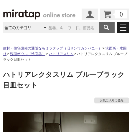
カート
マイページ
商品カテゴリ
建材・住宅設備の通販ならミラタップ（旧サンワカンパニー）
洗面所・水回
り
洗面ボウル（洗面器）
ハトリアスリム
ハトリアレクタスリム ブルーブ
施工事例
洗面所・水回り
タイル
ラック目皿セット
ショールーム
施工事例
法人案件納入事例
ハトリアレクタスリム ブルーブラック
キッチン
浴室（風呂・
バスルー
ム）・
トイレ
ショールームの
ご案内
東京
ショールーム
目皿セット
ミラタップ
のあるくらし
お客様訪問
インタビュー
ドア（扉）・
建具・玄関
サポート
扉
エクステリア
（外構）
大阪
ショールーム
仙台
ショールーム
店舗・施設事例
お気に入りに登録
その他サービス
ご利用ガイド
初めての方へ
ウッドデッキ
フローリング・
床材
名古屋
ショールーム
京都
ショールーム
ミラタップと
創る家
工事会社紹介
Coziコンシ
よくある質問
お問い合わせ
ASOLIE
ェルジュ
収納
インテリア・
家具
福岡
ショールーム
札幌スマート
ショールー