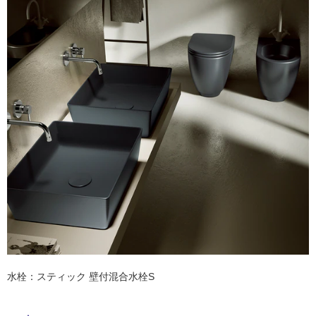
ム
修理お問い合わせ
クレーム公開
自分らしい家づくり
最高のリノベ会社が
みつ
照明
ペット用品
横浜スマート
ショールー
SUVACO
かる
リノベりす
ム
ウェルビーみのお
HDC
説明書・図面検索
水まわり
3年保証
BOX
内装用建材
パネル・壁材
お役立ち情報
住まいの
スタイリング
ロートアイアン
天然石・石材
アイデア
ミラタップ
チャンネル
メンテナンス・
施工材
新商品
オンライン相談
水栓：スティック 壁付混合水栓S