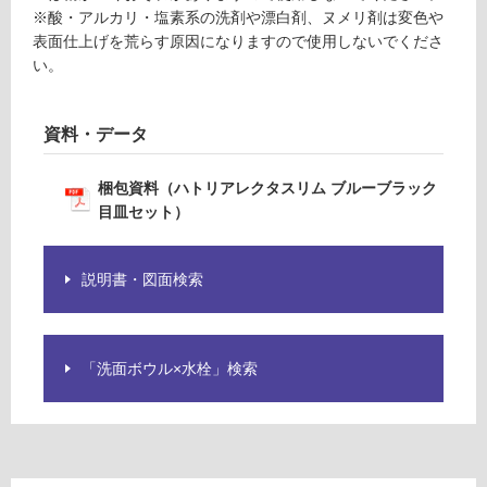
W
用
※酸・アルカリ・塩素系の洗剤や漂白剤、ヌメリ剤は変色や
A
可
表面仕上げを荒らす原因になりますので使用しないでくださ
0
能
い。
2
(寒
3
冷
7
地
資料・データ
5
以
S
外)
梱包資料（ハトリアレクタスリム ブルーブラック
ハ
使
目皿セット）
ト
用
リ
不
ア
説明書・図面検索
可
レ
ク
タ
ス
「洗面ボウル×水栓」検索
フ
リ
ム
ロ
ブ
ル
ー
ー