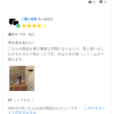
g
b
s
r
0
0
y
t
e
ご
a
R
購
t
e
入
i
v
ご購入者様
購入確認済
者
n
i
4.
様
g
e
0
o
👍🏼
w
s
施主 or プロ:
施主
n
b
t
2
y
a
モルタルもいい♪
8
ご
r
R
r
こちらの商品を選び素敵な空間になりました。黒と迷いまし
A
購
r
e
e
p
入
たがモルタルで良かったです。やはり水の跡（シミ）は少々
a
v
v
r
者
残ります。
t
i
i
2
様
i
e
e
0
o
n
w
w
2
n
g
b
s
6
2
y
t
8
ご
a
A
購
t
p
入
i
r
者
n
2
'
様
g
シェアする
0
S
o
モ
2
こちらは次の商品のレビューです：
h
シガラキコン
n
ル
2025-07-03
6
クリ270 モルタル
a
3
タ