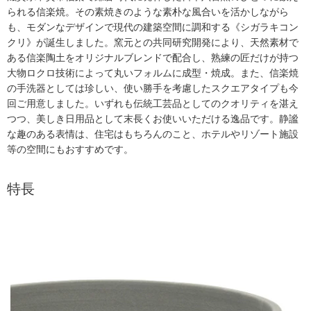
られる信楽焼。その素焼きのような素朴な⾵合いを活かしながら
も、モダンなデザインで現代の建築空間に調和する《シガラキコン
クリ》が誕⽣しました。窯元との共同研究開発により、天然素材で
ある信楽陶⼟をオリジナルブレンドで配合し、熟練の匠だけが持つ
⼤物ロクロ技術によって丸いフォルムに成型・焼成。また、信楽焼
の手洗器としては珍しい、使い勝手を考慮したスクエアタイプも今
回ご⽤意しました。いずれも伝統⼯芸品としてのクオリティを湛え
つつ、美しき⽇⽤品として末長くお使いいただける逸品です。静謐
な趣のある表情は、住宅はもちろんのこと、ホテルやリゾート施設
等の空間にもおすすめです。
特長