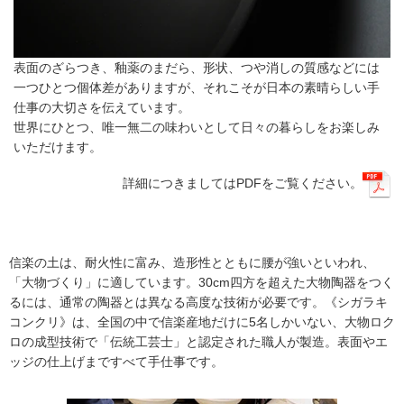
表⾯のざらつき、釉薬のまだら、形状、つや消しの質感などには
⼀つひとつ個体差がありますが、それこそが日本の素晴らしい手
仕事の大切さを伝えています。
世界にひとつ、唯一無二の味わいとして日々の暮らしをお楽しみ
いただけます。
詳細につきましてはPDFをご覧ください。
信楽の土は、耐火性に富み、造形性とともに腰が強いといわれ、
「大物づくり」に適しています。30cm四⽅を超えた⼤物陶器をつく
るには、通常の陶器とは異なる⾼度な技術が必要です。《シガラキ
コンクリ》は、全国の中で信楽産地だけに5名しかいない、⼤物ロク
ロの成型技術で「伝統⼯芸⼠」と認定された職⼈が製造。表⾯やエ
ッジの仕上げまですべて⼿仕事です。