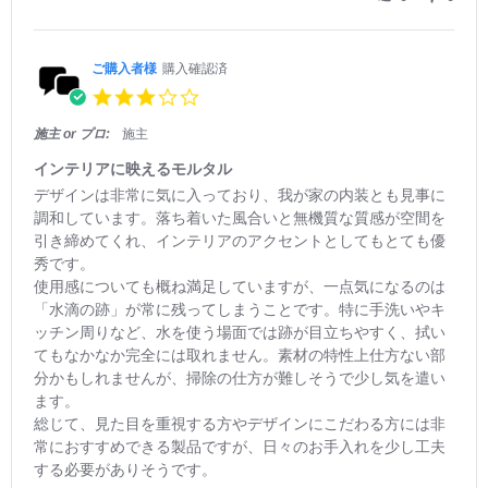
e
M
ル
R
a
に
e
y
し
v
ご購入者様
購入確認済
2
て
i
0
正
3.
e
2
解！！
0
w
5
s
施主 or プロ:
施主
b
t
y
a
インテリアに映えるモルタル
ご
r
R
r
デザインは非常に気に入っており、我が家の内装とも見事に
購
r
e
e
入
調和しています。落ち着いた風合いと無機質な質感が空間を
a
v
v
者
引き締めてくれ、インテリアのアクセントとしてもとても優
t
i
i
様
i
秀です。
e
e
o
n
w
w
使用感についても概ね満足していますが、一点気になるのは
n
g
b
s
「水滴の跡」が常に残ってしまうことです。特に手洗いやキ
8
y
t
M
ッチン周りなど、水を使う場面では跡が目立ちやすく、拭い
ご
a
a
てもなかなか完全には取れません。素材の特性上仕方ない部
購
t
y
入
i
分かもしれませんが、掃除の仕方が難しそうで少し気を遣い
2
者
n
ます。
0
様
g
2
総じて、見た目を重視する方やデザインにこだわる方には非
o
イ
5
常におすすめできる製品ですが、日々のお手入れを少し工夫
n
ン
2
テ
する必要がありそうです。