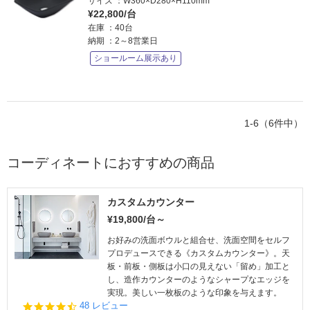
サイズ
W360×D280×H110mm
¥22,800/台
在庫
40台
納期
2～8営業日
ショールーム展示あり
1-6（6件中）
コーディネートにおすすめの商品
カスタムカウンター
¥19,800/台～
お好みの洗面ボウルと組合せ、洗面空間をセルフ
プロデュースできる《カスタムカウンター》。天
板・前板・側板は小口の見えない「留め」加工と
し、造作カウンターのようなシャープなエッジを
実現。美しい一枚板のような印象を与えます。
4.
48 レビュー