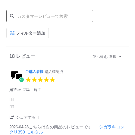
S
フィルター追加
e
a
r
c
h
18 レビュー
並べ替え:
選択
R
e
v
ご購入者様
購入確認済
i
5.
e
0
w
s
施主 or プロ:
施主
s
t
a
👍🏼
r
R
r
👍🏼
r
e
e
a
v
v
'
シェアする
t
i
i
S
i
e
e
こちらは次の商品のレビューです：
h
シガラキコン
2026-04-28
n
w
w
クリ350 モルタル
a