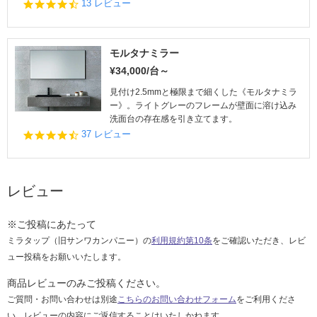
4.
13 レビュー
7
s
t
a
モルタナミラー
r
¥34,000/台～
r
a
見付け2.5mmと極限まで細くした《モルタナミラ
t
ー》。ライトグレーのフレームが壁面に溶け込み
i
洗面台の存在感を引き立てます。
n
4.
37 レビュー
g
5
s
t
a
レビュー
r
r
a
※ご投稿にあたって
t
ミラタップ（旧サンワカンパニー）の
利用規約第10条
をご確認いただき、レビ
i
n
ュー投稿をお願いいたします。
g
商品レビューのみご投稿ください。
ご質問・お問い合わせは別途
こちらのお問い合わせフォーム
をご利用くださ
い。レビューの内容にご返信することはいたしかねます。