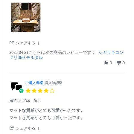
1
リ
A
ア
p
に
r
映
2
え
0
る
2
モ
5
ル
タ
'
シェアする
ル
S
こちらは次の商品のレビューです：
h
シガラキコン
2025-04-21
クリ350 モルタル
a
r
0
0
e
R
e
v
ご購入者様
購入確認済
i
4.
e
0
w
s
施主 or プロ:
施主
b
t
y
a
マットな質感がとても可愛かったです。
ご
r
R
r
マットな質感がとても可愛かったです。
購
r
e
e
入
a
v
v
'
シェアする
者
t
i
i
S
様