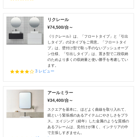
5
s
t
a
リクレール
r
¥74,500/台～
r
a
《リクレール》は、「フロートタイプ」と「引出
t
しタイプ」の2タイプをご用意。「フロートタイ
i
プ」は、壁付け型で取っ手のないプッシュオープ
n
ン仕様、「引出しタイプ」は、置き型で二段収納
g
のためより多くの収納量と使い勝手を考慮してい
ます。
4.
3 レビュー
0
s
t
a
アールミラー
r
¥34,400/台～
r
a
スクエアを基本に、ほどよく曲線を取り入れて、
t
鏡という緊張感のあるアイテムにやさしさをプラ
i
ス。 エイジング（経年）した金属のような質感の
n
あるフレームは、見付けが薄く、インテリアの中
g
で主張しすぎません。