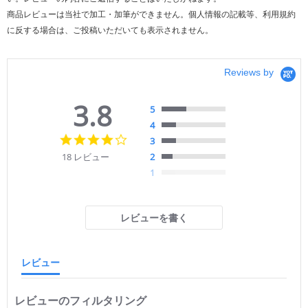
商品レビューは当社で加工・加筆ができません。個人情報の記載等、利用規約
に反する場合は、ご投稿いただいても表示されません。
Reviews by
3.8
5
4
3.
3
8
18 レビュー
2
s
1
t
a
r
r
レビューを書く
a
t
i
n
レビュー
g
レビューのフィルタリング