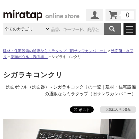
カート
マイページ
商品カテゴリ
建材・住宅設備の通販ならミラタップ（旧サンワカンパニー）
洗面所・水回
り
洗面ボウル（洗面器）
シガラキコンクリ
施工事例
洗面所・水回り
タイル
ショールーム
シガラキコンクリ
施工事例
法人案件納入事例
キッチン
浴室（風呂・
バスルー
ム）・
トイレ
ショールームの
ご案内
東京
ショールーム
洗面ボウル（洗面器） - シガラキコンクリの一覧｜建材・住宅設備
ミラタップ
のあるくらし
お客様訪問
インタビュー
ドア（扉）・
建具・玄関
の通販ならミラタップ（旧サンワカンパニー）
サポート
扉
エクステリア
（外構）
大阪
ショールーム
仙台
ショールーム
店舗・施設事例
その他サービス
お気に入りに登録
ご利用ガイド
初めての方へ
ウッドデッキ
フローリング・
床材
名古屋
ショールーム
京都
ショールーム
ミラタップと
創る家
工事会社紹介
Coziコンシ
よくある質問
お問い合わせ
ASOLIE
ェルジュ
収納
インテリア・
家具
福岡
ショールーム
札幌スマート
ショールー