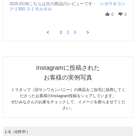
i
e
e
こちらは次の商品のレビューです：
h
シガラキコン
2025-03-09
o
n
w
w
クリ350 スミモルタル
a
n
g
b
s
r
0
0
2
y
t
e
1
ご
a
R
A
購
t
e
p
1
2
3
入
i
v
r
者
n
i
2
様
g
e
0
o
マ
w
2
n
ッ
b
5
9
ト
y
M
な
ご
Instagramに投稿された
a
質
購
r
感
入
お客様の実例写真
2
が
者
0
と
様
ミラタップ（旧サンワカンパニー）の商品をご自宅に採用してく
2
て
o
5
も
ださったお客様のInstagram投稿をシェアしています。
n
可
9
ぜひみなさんのお家をチェックして、イメージを膨らませてくだ
愛
M
さい。
か
a
っ
r
た
2
で
0
1-6（6件中）
す。
2