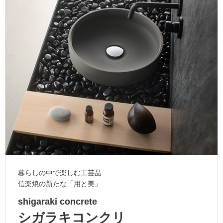
ム
修理お問い合わせ
クレーム公開
自分らしい家づくり
最高のリノベ会社が
みつ
照明
ペット用品
横浜スマート
ショールー
SUVACO
かる
リノベりす
ム
ウェルビーみのお
HDC
説明書・図面検索
水まわり
3年保証
BOX
内装用建材
パネル・壁材
お役立ち情報
住まいの
スタイリング
ロートアイアン
天然石・石材
アイデア
ミラタップ
チャンネル
メンテナンス・
施工材
新商品
オンライン相談
暮らしの中で楽しむ工芸品
信楽焼の新たな「用と美」
shigaraki concrete
シガラキコンクリ