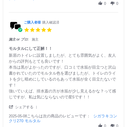
r
J
ル
0
0
e
u
も
R
l
い
e
2
い
v
0
♪
ご購入者様
購入確認済
i
2
5.
e
5
0
w
s
施主 or プロ:
施主
b
t
y
a
モルタルにして正解！！
ご
r
R
r
新居のトイレに設置しましたが、とても雰囲気がよく、友人
購
r
e
e
入
からの評判もとても良いです！
a
v
v
者
本当は黒がよかったのですが、口コミで水垢が目立つと沢山
t
i
i
様
i
書かれていたのでモルタル色を選びましたが、トイレのライ
e
e
o
n
w
w
トを少し暗めにしているのもあって水垢が全く目立たないで
n
g
b
s
す！
3
y
t
J
強いていえば、排水蓋の方が水垢が少し見えるかな？って感
ご
a
u
じですが、私は気にならないので星5です！！
購
t
l
入
i
2
'
シェアする
者
n
0
S
様
g
2
こちらは次の商品のレビューです：
h
シガラキコン
2025-05-08
o
モ
5
クリ270 モルタル
a
n
ル
r
0
0
8
タ