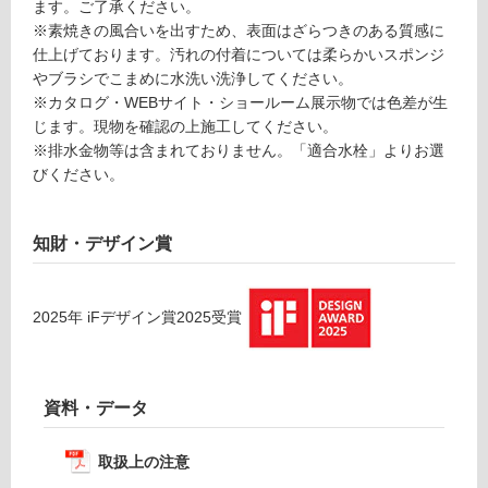
ます。ご了承ください。
し
※素焼きの風合いを出すため、表面はざらつきのある質感に
て
仕上げております。汚れの付着については柔らかいスポンジ
い
やブラシでこまめに水洗い洗浄してください。
る
※カタログ・WEBサイト・ショールーム展示物では色差が生
適
じます。現物を確認の上施工してください。
し
※排水金物等は含まれておりません。「適合水栓」よりお選
て
びください。
い
る
が
知財・デザイン賞
注
意
が
2025
年
iFデザイン賞2025
受賞
必
要
適
資料・データ
し
て
取扱上の注意
い
な