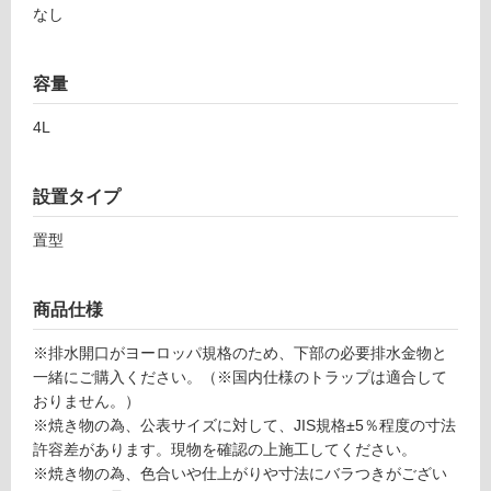
なし
屋
内
容量
床・
4L
屋
外
床・
設置タイプ
浴
置型
室
床・
駐
商品仕様
車
※排水開口がヨーロッパ規格のため、下部の必要排水金物と
場
一緒にご購入ください。（※国内仕様のトラップは適合して
おりません。）
非
※焼き物の為、公表サイズに対して、JIS規格±5％程度の寸法
常
許容差があります。現物を確認の上施工してください。
に
※焼き物の為、色合いや仕上がりや寸法にバラつきがござい
適