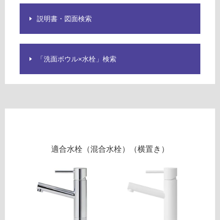
い
説明書・図面検索
屋
内
「洗面ボウル×水栓」検索
壁・
屋
外
壁・
浴
室
壁
適合水栓（混合水栓）（横置き）
使
用
可
能
使
用