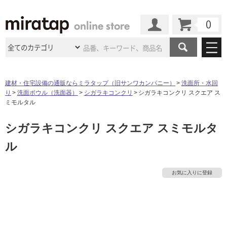
カート
マイページ
商品カテゴリ
建材・住宅設備の通販ならミラタップ（旧サンワカンパニー）
洗面所・水回
り
洗面ボウル（洗面器）
シガラキコンクリ
シガラキコンクリ スクエア ス
施工事例
洗面所・水回り
タイル
ミモルタル
ショールーム
施工事例
法人案件納入事例
シガラキコンクリ スクエア スミモルタ
キッチン
浴室（風呂・
バスルー
ム）・
トイレ
ショールームの
ご案内
東京
ショールーム
ル
ミラタップ
のあるくらし
お客様訪問
インタビュー
ドア（扉）・
建具・玄関
サポート
扉
エクステリア
（外構）
大阪
ショールーム
仙台
ショールーム
店舗・施設事例
お気に入りに登録
その他サービス
ご利用ガイド
初めての方へ
ウッドデッキ
フローリング・
床材
名古屋
ショールーム
京都
ショールーム
ミラタップと
創る家
工事会社紹介
Coziコンシ
よくある質問
お問い合わせ
ASOLIE
ェルジュ
収納
インテリア・
家具
福岡
ショールーム
札幌スマート
ショールー