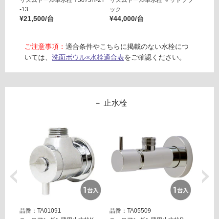
て
¥25,8
ス
-13
ック
い
¥21,500/台
¥44,000/台
ク
る
エ
が
ア
制
ご注意事項：
適合条件やこちらに掲載のない水栓につ
ス
限
いては、
洗面ボウル×水栓適合表
をご確認ください。
ミ
あ
モ
り
ル
の
タ
為
止水栓
ル
注
意
運賃表
が
E
必
要
※
運
商
賃
品
合
仕
計
様
:
品番：TA01091
品番：TA05509
品番：T
欄
¥1,