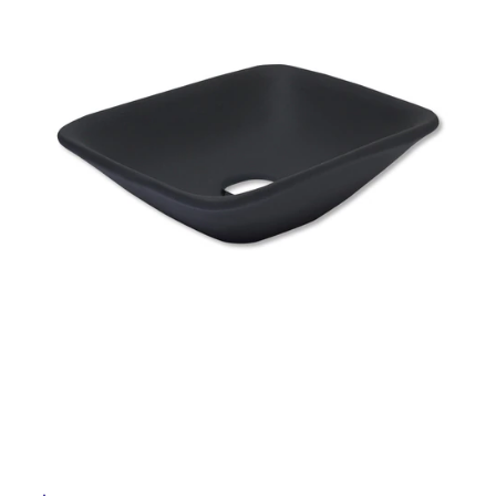
ム
修理お問い合わせ
クレーム公開
自分らしい家づくり
最高のリノベ会社が
みつ
照明
ペット用品
横浜スマート
ショールー
SUVACO
かる
リノベりす
ム
ウェルビーみのお
HDC
説明書・図面検索
水まわり
3年保証
BOX
内装用建材
パネル・壁材
お役立ち情報
住まいの
スタイリング
ロートアイアン
天然石・石材
アイデア
ミラタップ
チャンネル
メンテナンス・
施工材
新商品
オンライン相談