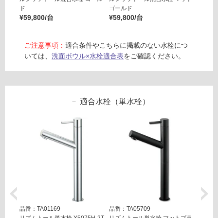
ド
ゴールド
シュド
リ
¥59,800/台
¥59,800/台
¥59,8
ン
ご注意事項：
適合条件やこちらに掲載のない水栓につ
いては、
洗面ボウル×水栓適合表
をご確認ください。
グ
W
A
土足・遮
0
6
音・床暖
適合水栓（単水栓）
5
対
2
応
9
し
シ
て
ガ
い
ラ
る
キ
コ
対
ン
応
ク
し
品番：TA01169
品番：TA05709
品番：T
リ
リズムトール単水栓 Y5075H-2T
リズムトール単水栓 マットブラ
コニフ