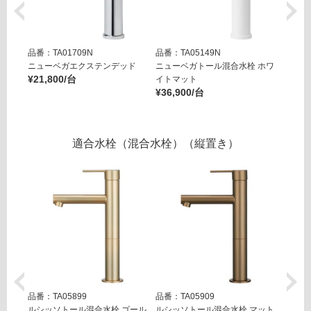
可
能
(寒
冷
品番：TA01709N
品番：TA05149N
品番：T
ニューベガエクステンデッド
ニューベガトール混合水栓 ホワ
ニュー
地
¥21,800/台
イトマット
ックマ
以
¥36,900/台
¥36,9
外)
使
用
適合水栓（混合水栓）（縦置き）
不
可
フ
ロ
ー
品番：TA05899
品番：TA05909
品番：T
ルシッソトール混合水栓 ゴール
ルシッソトール混合水栓 マット
ルシッ