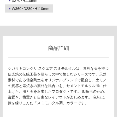
φ270×H110mm
W360×D280×H110mm
商品詳細
シガラキコンクリ スクエア スミモルタルは、素朴な美を持つ
信楽焼の伝統工芸を暮らしの中で愉しむシリーズです。天然
素材である信楽陶土をオリジナルブレンドで配合し、土モノ
の質感と素焼きの素朴な風合いを、セメントモルタル風に仕
上げた、用と美を追求したプロダクトです。 四角形のため、
縦置き、横置きと自由なレイアウトが楽しめます。 色味は、
炭を練りこんだ「スミモルタル調」カラーです。