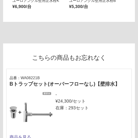
ユーロアングル壁用止水栓K
ユーロアングル壁用止水栓B
壁用ア
を
65
¥6,900/台
¥5,300/台
ー ブ
ご
¥14,8
0/
確
台
認
く
だ
さ
い
こちらの商品もお忘れなく
対
応
し
品番：WA08221B
て
Bトラップセット(オーバーフローなし)【壁排水】
い
-
な
¥24,300/セット
い
在庫：293セット
商品を見る