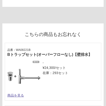
E
が
必
運
要
賃
※
合
商
計
品
こちらの商品もお忘れなく
:
仕
¥1,
様
65
欄
品番：WA08221B
0/
を
Bトラップセット(オーバーフローなし)【壁排水】
台
ご
確
-
認
¥24,300/セット
く
在庫：293セット
だ
さ
い
商品を見る
対
応