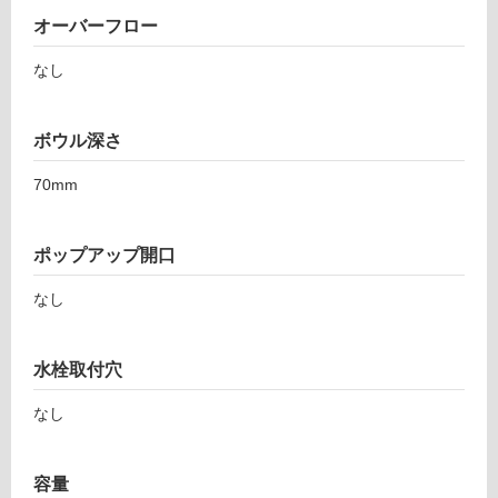
オーバーフロー
なし
タ
ボウル深さ
イ
70mm
ル
ポップアップ開口
屋
なし
内
床・
屋
水栓取付穴
外
なし
床・
浴
室
容量