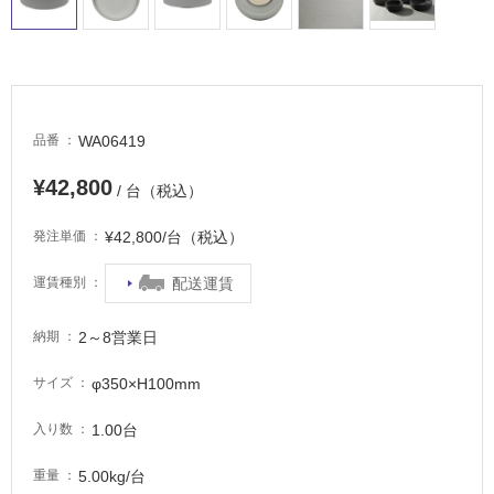
WA06419
品番
¥42,800
/ 台（税込）
¥42,800/台（税込）
発注単価
配送運賃
運賃種別
2～8営業日
納期
φ350×H100mm
サイズ
1.00台
入り数
5.00kg/台
重量