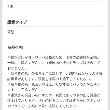
床・
4.5L
駐
車
場
設置タイプ
非
置型
常
に
適
商品仕様
し
※排水開口がヨーロッパ規格のため、下部の必要排水金物と
て
一緒にご購入ください。（※国内仕様のトラップは適合して
い
おりません。）
る
※焼き物の為、公表サイズに対して、JIS規格±5％程度の寸法
適
許容差があります。現物を確認の上施工してください。
し
※焼き物の為、色合いや仕上がりや寸法にバラつきがござい
て
ます。ご了承ください。
い
※素焼きの風合いを出すため、表面はざらつきのある質感に
る
仕上げております。汚れの付着については柔らかいスポンジ
が
やブラシでこまめに水洗い洗浄してください。
注