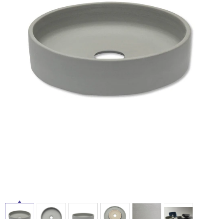
ム
修理お問い合わせ
クレーム公開
自分らしい家づくり
最高のリノベ会社が
みつ
照明
ペット用品
横浜スマート
ショールー
SUVACO
かる
リノベりす
ム
ウェルビーみのお
HDC
説明書・図面検索
水まわり
3年保証
BOX
内装用建材
パネル・壁材
お役立ち情報
住まいの
スタイリング
ロートアイアン
天然石・石材
アイデア
ミラタップ
チャンネル
メンテナンス・
施工材
新商品
オンライン相談