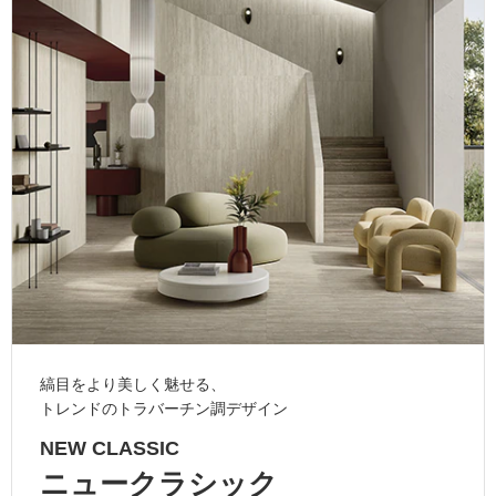
ム
修理お問い合わせ
クレーム公開
自分らしい家づくり
最高のリノベ会社が
みつ
照明
ペット用品
横浜スマート
ショールー
SUVACO
かる
リノベりす
ム
ウェルビーみのお
HDC
説明書・図面検索
水まわり
3年保証
BOX
内装用建材
パネル・壁材
お役立ち情報
住まいの
スタイリング
ロートアイアン
天然石・石材
アイデア
ミラタップ
チャンネル
メンテナンス・
施工材
新商品
オンライン相談
縞目をより美しく魅せる、
トレンドのトラバーチン調デザイン
NEW CLASSIC
ニュークラシック