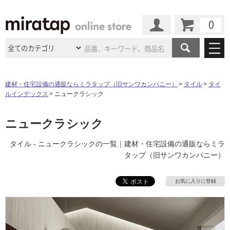
カート
マイページ
商品カテゴリ
建材・住宅設備の通販ならミラタップ（旧サンワカンパニー）
タイル
タイ
ルインデックス
ニュークラシック
施工事例
洗面所・水回り
タイル
ショールーム
ニュークラシック
施工事例
法人案件納入事例
キッチン
浴室（風呂・
バスルー
ム）・
トイレ
ショールームの
ご案内
東京
ショールーム
タイル - ニュークラシックの一覧｜建材・住宅設備の通販ならミラ
ミラタップ
のあるくらし
お客様訪問
インタビュー
ドア（扉）・
建具・玄関
タップ（旧サンワカンパニー）
サポート
扉
エクステリア
（外構）
大阪
ショールーム
仙台
ショールーム
店舗・施設事例
その他サービス
お気に入りに登録
ご利用ガイド
初めての方へ
ウッドデッキ
フローリング・
床材
名古屋
ショールーム
京都
ショールーム
ミラタップと
創る家
工事会社紹介
Coziコンシ
よくある質問
お問い合わせ
ASOLIE
ェルジュ
収納
インテリア・
家具
福岡
ショールーム
札幌スマート
ショールー