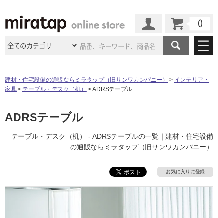
カート
マイページ
商品カテゴリ
建材・住宅設備の通販ならミラタップ（旧サンワカンパニー）
インテリア・
家具
テーブル・デスク（机）
ADRSテーブル
施工事例
洗面所・水回り
タイル
ショールーム
ADRSテーブル
施工事例
法人案件納入事例
キッチン
浴室（風呂・
バスルー
ム）・
トイレ
ショールームの
ご案内
東京
ショールーム
テーブル・デスク（机） - ADRSテーブルの一覧｜建材・住宅設備
ミラタップ
のあるくらし
お客様訪問
インタビュー
ドア（扉）・
建具・玄関
の通販ならミラタップ（旧サンワカンパニー）
サポート
扉
エクステリア
（外構）
大阪
ショールーム
仙台
ショールーム
店舗・施設事例
その他サービス
お気に入りに登録
ご利用ガイド
初めての方へ
ウッドデッキ
フローリング・
床材
名古屋
ショールーム
京都
ショールーム
ミラタップと
創る家
工事会社紹介
Coziコンシ
よくある質問
お問い合わせ
ASOLIE
ェルジュ
収納
インテリア・
家具
福岡
ショールーム
札幌スマート
ショールー