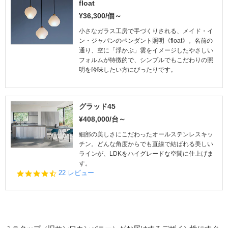
float
¥36,300/個～
小さなガラス工房で手づくりされる、メイド・イ
ン・ジャパンのペンダント照明《float》。名前の
通り、空に「浮かぶ」雲をイメージしたやさしい
フォルムが特徴的で、シンプルでもこだわりの照
明を吟味したい方にぴったりです。
グラッド45
¥408,000/台～
細部の美しさにこだわったオールステンレスキッ
チン。どんな角度からでも直線で結ばれる美しい
ラインが、LDKをハイグレードな空間に仕上げま
す。
4.
22 レビュー
5
s
t
a
r
r