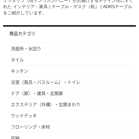
ミラタップ（旧サンワカンパニー）がお届けするデザイン性にすぐ
a
れた
インテリア・家具 | テーブル・デスク（机） | ADRSテーブル
t
をご紹介しています。
i
n
g
商品カテゴリ
洗面所・水回り
タイル
キッチン
浴室（風呂・バスルーム）・トイレ
ドア（扉）・建具・玄関扉
エクステリア（外構）・玄関まわり
ウッドデッキ
フローリング・床材
収納