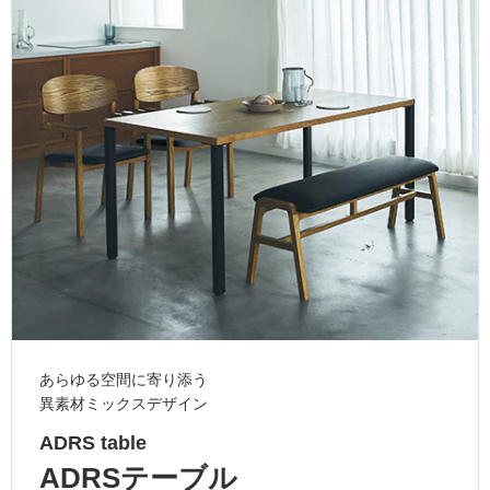
ム
修理お問い合わせ
クレーム公開
自分らしい家づくり
最高のリノベ会社が
みつ
照明
ペット用品
横浜スマート
ショールー
SUVACO
かる
リノベりす
ム
ウェルビーみのお
HDC
説明書・図面検索
水まわり
3年保証
BOX
内装用建材
パネル・壁材
お役立ち情報
住まいの
スタイリング
ロートアイアン
天然石・石材
アイデア
ミラタップ
チャンネル
メンテナンス・
施工材
新商品
オンライン相談
あらゆる空間に寄り添う
異素材ミックスデザイン
ADRS table
ADRSテーブル