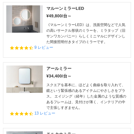
t
a
マルーンミラーLED
r
¥49,800/台～
r
a
《マルーンミラーLED》は、洗面空間などで人気
t
の高いサークル形状のミラーを、ミラタップ（旧
i
サンワカンパニー）らしくミニマルにデザインし
n
た間接照明付きタイプのミラーです。
g
4.
9 レビュー
4
s
t
a
アールミラー
r
¥34,400/台～
r
a
スクエアを基本に、ほどよく曲線を取り入れて、
t
鏡という緊張感のあるアイテムにやさしさをプラ
i
ス。 エイジング（経年）した金属のような質感の
n
あるフレームは、見付けが薄く、インテリアの中
g
で主張しすぎません。
4.
13 レビュー
7
s
t
a