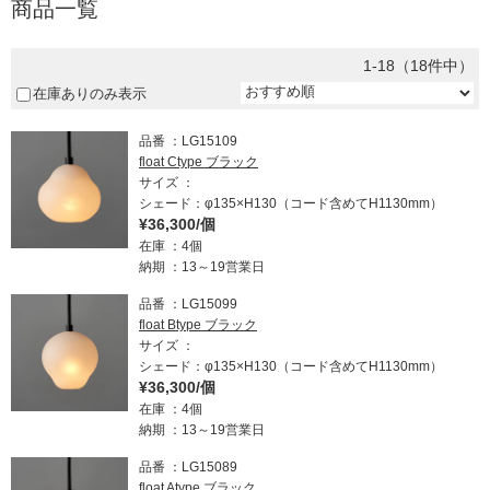
商品一覧
1-18（18件中）
在庫ありのみ表示
品番
LG15109
float Ctype ブラック
サイズ
シェード：φ135×H130（コード含めてH1130mm）
¥36,300/個
在庫
4個
納期
13～19営業日
品番
LG15099
float Btype ブラック
サイズ
シェード：φ135×H130（コード含めてH1130mm）
¥36,300/個
在庫
4個
納期
13～19営業日
品番
LG15089
float Atype ブラック