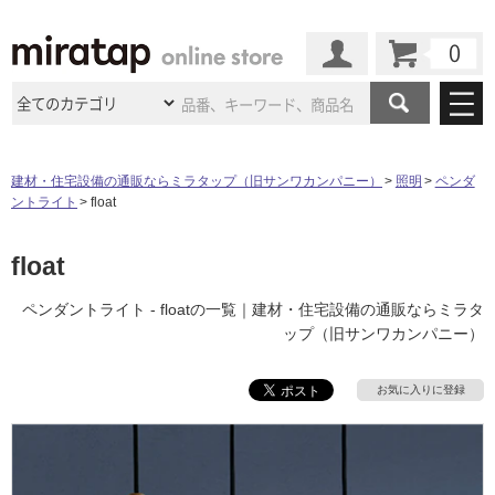
カート
マイページ
商品カテゴリ
建材・住宅設備の通販ならミラタップ（旧サンワカンパニー）
照明
ペンダ
ントライト
float
施工事例
洗面所・水回り
タイル
ショールーム
float
施工事例
法人案件納入事例
キッチン
浴室（風呂・
バスルー
ム）・
トイレ
ショールームの
ご案内
東京
ショールーム
ペンダントライト - floatの一覧｜建材・住宅設備の通販ならミラタ
ミラタップ
のあるくらし
お客様訪問
インタビュー
ドア（扉）・
建具・玄関
ップ（旧サンワカンパニー）
サポート
扉
エクステリア
（外構）
大阪
ショールーム
仙台
ショールーム
店舗・施設事例
その他サービス
お気に入りに登録
ご利用ガイド
初めての方へ
ウッドデッキ
フローリング・
床材
名古屋
ショールーム
京都
ショールーム
ミラタップと
創る家
工事会社紹介
Coziコンシ
よくある質問
お問い合わせ
ASOLIE
ェルジュ
収納
インテリア・
家具
福岡
ショールーム
札幌スマート
ショールー