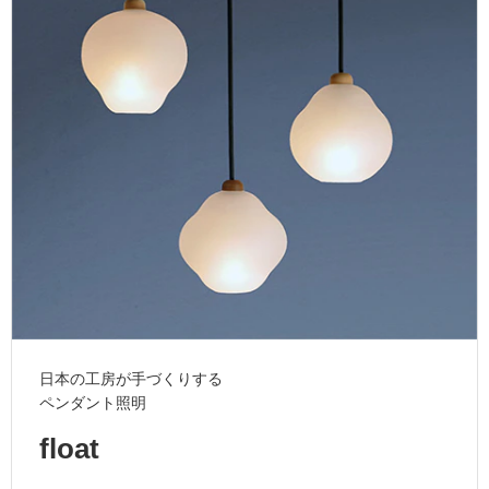
ム
修理お問い合わせ
クレーム公開
自分らしい家づくり
最高のリノベ会社が
みつ
照明
ペット用品
横浜スマート
ショールー
SUVACO
かる
リノベりす
ム
ウェルビーみのお
HDC
説明書・図面検索
水まわり
3年保証
BOX
内装用建材
パネル・壁材
お役立ち情報
住まいの
スタイリング
ロートアイアン
天然石・石材
アイデア
ミラタップ
チャンネル
メンテナンス・
施工材
新商品
オンライン相談
日本の工房が手づくりする
ペンダント照明
float