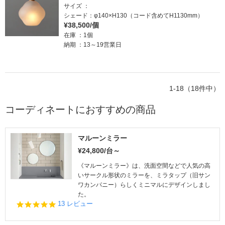
サイズ
シェード：φ140×H130（コード含めてH1130mm）
¥38,500/個
在庫
1個
納期
13～19営業日
1-18（18件中）
コーディネートにおすすめの商品
マルーンミラー
¥24,800/台～
《マルーンミラー》は、洗面空間などで人気の高
いサークル形状のミラーを、ミラタップ（旧サン
ワカンパニー）らしくミニマルにデザインしまし
た。
4.
13 レビュー
8
s