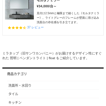
モルタナミラー
r
¥34,000/台～
r
a
見付け2.5mmと極限まで細くした《モルタナミラ
t
ー》。ライトグレーのフレームが壁面に溶け込み
i
洗面台の存在感を引き立てます。
n
4.
37 レビュー
g
5
s
t
a
r
r
ミラタップ（旧サンワカンパニー）がお届けするデザイン性にすぐ
a
れた
照明 | ペンダントライト | float
をご紹介しています。
t
i
n
g
商品カテゴリ
洗面所・水回り
タイル
キッチン