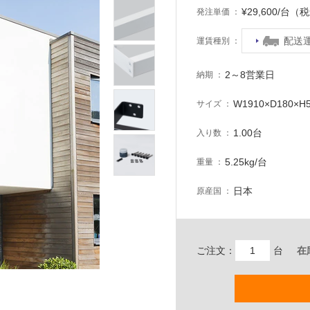
¥29,600/台（
発注単価
配送
運賃種別
2～8営業日
納期
W1910×D180×H
サイズ
1.00台
入り数
5.25kg/台
重量
日本
原産国
ご注文：
台
在