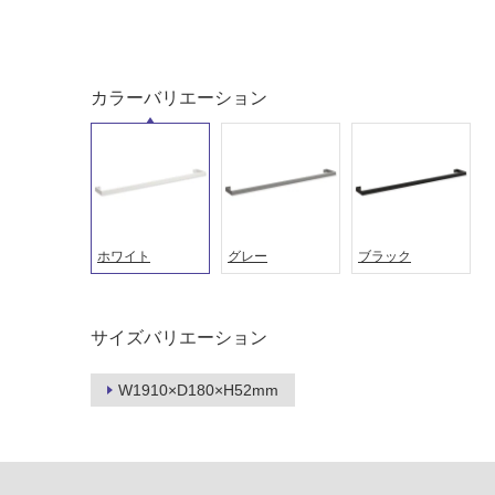
い
対
る
応
し
適
カラーバリエーション
て
し
い
て
る
い
が
る
制
が
限
注
あ
意
ホワイト
グレー
ブラック
り
が
の
必
為
要
サイズバリエーション
注
適
意
し
W1910×D180×H52mm
が
て
必
い
要
な
※
い
商