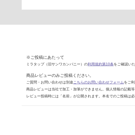
X
0
3
1
1
0
ル
フ
※ご投稿にあたって
ト
ミラタップ（旧サンワカンパニー）の
利用規約第10条
をご確認い
ン
ホ
商品レビューのみご投稿ください。
ワ
ご質問・お問い合わせは別途
こちらのお問い合わせフォーム
をご利
イ
商品レビューは当社で加工・加筆ができません。個人情報の記載等
ト
レビュー投稿時には「名前」が公開されます。本名でのご投稿は必
運賃表
F
運
賃