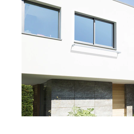
タイル
フローリ
ング
屋内床・
屋外床・
土足・遮
浴室床・
音・床暖
駐車場
対
非
応
常
し
に
て
適
い
し
る
て