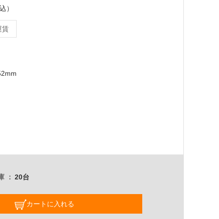
税込）
運賃
52mm
庫
20台
カートに入れる