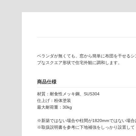
屋内壁・屋外
品
壁・浴室壁
仕
様
使用可
欄
能
を
ご
使用可
確
能
認
ベランダが無くても、窓から簡単に布団を干せるシ
(寒冷地
く
プなスクエア形状で住宅外観に調和します。
以外)
だ
さ
使用不
い
商品仕様
可
対
材質：耐食性メッキ鋼、SUS304
応
仕上げ：粉体塗装
し
最大耐荷重：30kg
て
い
※新築ではない場合や柱間が1820mmではない場
な
※取扱説明書を参考に下地補強をしっかり設置して
い
E