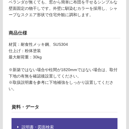
ベランダが無くても、窓から簡単に布団を干せるシンプルな
X
グ
壁面固定の物干しです。外壁に馴染むカラーを採用し、シャ
0
ープなスクエア形状で住宅外観に調和します。
3
土足・遮
1
音・床暖
2
商品仕様
0
対
ル
材質：耐食性メッキ鋼、SUS304
応
フ
仕上げ：粉体塗装
し
ト
最大耐荷重：30kg
て
ン
い
グ
※新築ではない場合や柱間が1820mmではない場合は、取付
る
レ
下地の有無を確認後設置してください。
対
ー
※取扱説明書を参考に下地補強をしっかり設置してくださ
応
い。
し
運賃表
て
F
い
資料・データ
る
運
が
賃
制
説明書・図面検索
合