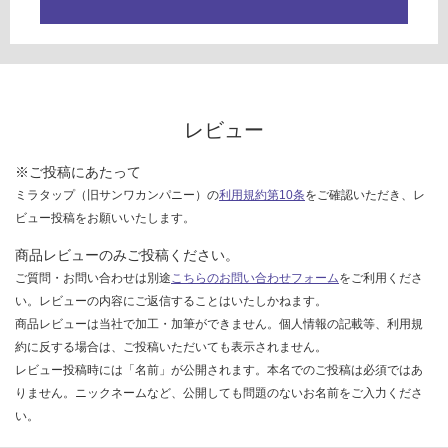
限
計
あ
:
り
¥1,
の
14
為
0/
注
レビュー
台
意
が
※ご投稿にあたって
必
ミラタップ（旧サンワカンパニー）の
利用規約第10条
をご確認いただき、レ
要
ビュー投稿をお願いいたします。
※
商
商品レビューのみご投稿ください。
品
ご質問・お問い合わせは別途
こちらのお問い合わせフォーム
をご利用くださ
仕
い。レビューの内容にご返信することはいたしかねます。
様
商品レビューは当社で加工・加筆ができません。個人情報の記載等、利用規
欄
約に反する場合は、ご投稿いただいても表示されません。
を
レビュー投稿時には「名前」が公開されます。本名でのご投稿は必須ではあ
ご
りません。ニックネームなど、公開しても問題のないお名前をご入力くださ
確
い。
認
く