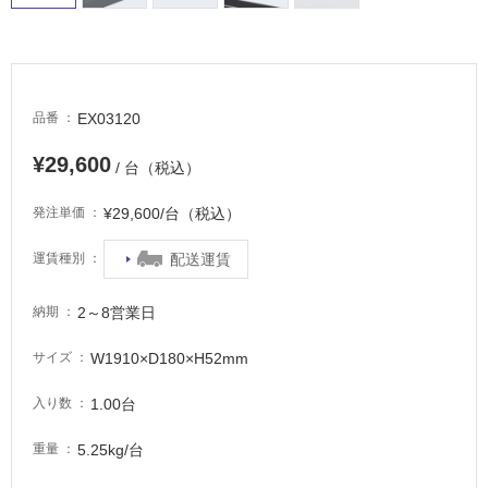
適
し
て
い
る
EX03120
品番
が
注
¥29,600
/ 台（税込）
意
が
¥29,600/台（税込）
発注単価
必
要
配送運賃
運賃種別
適
し
2～8営業日
納期
て
い
W1910×D180×H52mm
サイズ
な
い
1.00台
入り数
5.25kg/台
重量
屋
内