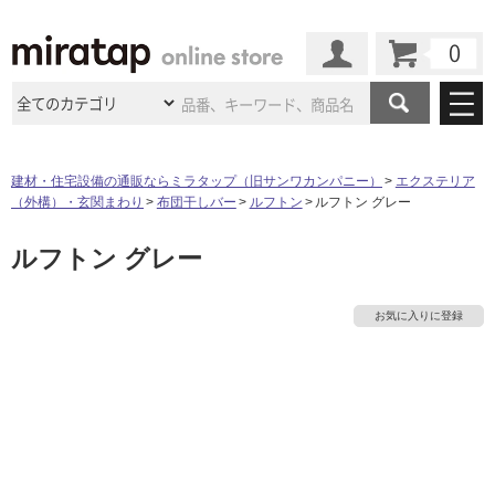
カート
マイページ
商品カテゴリ
建材・住宅設備の通販ならミラタップ（旧サンワカンパニー）
エクステリア
（外構）・玄関まわり
布団干しバー
ルフトン
ルフトン グレー
施工事例
洗面所・水回り
タイル
ルフトン グレー
ショールーム
タ
施工事例
法人案件納入事例
キッチン
浴室（風呂・
バスルー
ム）・
トイレ
ショールームの
ご案内
東京
ショールーム
イ
お気に入りに登録
ミラタップ
のあるくらし
お客様訪問
インタビュー
ドア（扉）・
建具・玄関
サポート
扉
エクステリア
（外構）
大阪
ショールーム
仙台
ショールーム
ル
店舗・施設事例
その他サービス
ご利用ガイド
初めての方へ
ウッドデッキ
フローリング・
床材
名古屋
ショールーム
京都
ショールーム
屋
ミラタップと
創る家
工事会社紹介
Coziコンシ
よくある質問
お問い合わせ
内
ASOLIE
ェルジュ
収納
インテリア・
家具
福岡
ショールーム
札幌スマート
ショールー
床・