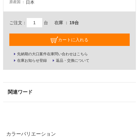
日本
原産国
壁・
屋
外
ご注文：
台
在庫
19台
壁・
浴
カートに入れる
室
先納期の大口案件在庫問い合わせはこちら
壁
在庫お知らせ登録
返品・交換について
使
用
可
能
使
用
可
能
(寒
冷
カラーバリエーション
地