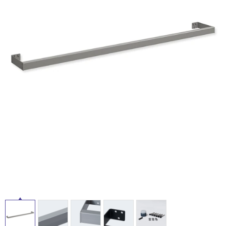
ム
修理お問い合わせ
クレーム公開
屋
自分らしい家づくり
最高のリノベ会社が
みつ
照明
ペット用品
横浜スマート
ショールー
外
SUVACO
かる
リノベりす
ム
ウェルビーみのお
HDC
説明書・図面検索
水まわり
3年保証
床・
BOX
内装用建材
パネル・壁材
浴
お役立ち情報
住まいの
スタイリング
室
ロートアイアン
天然石・石材
アイデア
床・
ミラタップ
チャンネル
駐
メンテナンス・
施工材
新商品
オンライン相談
車
場
非
常
に
適
し
て
い
る