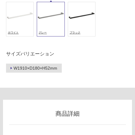
以
外)
使
用
ホワイト
グレー
ブラック
不
可
サイズバリエーション
フ
W1910×D180×H52mm
ロ
ー
リ
商品詳細
ン
E