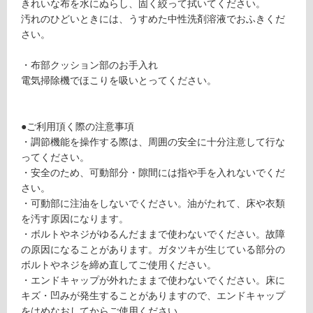
st
きれいな布を水にぬらし、固く絞って拭いてください。
る
n
汚れのひどいときには、うすめた中性洗剤溶液でおふきくだ
が
ut
さい。
制
Br
限
o
・布部クッション部のお手入れ
あ
w
電気掃除機でほこりを吸いとってください。
り
n
の
×
為
O
●ご利用頂く際の注意事項
注
ff
・調節機能を操作する際は、周囲の安全に十分注意して行な
意
Bl
ってください。
が
a
・安全のため、可動部分・隙間には指や手を入れないでくだ
必
ck
さい。
要
W
・可動部に注油をしないでください。油がたれて、床や衣類
※
を汚す原因になります。
商
運賃無
・ボルトやネジがゆるんだままで使わないでください。故障
品
料(離
の原因になることがあります。ガタツキが生じている部分の
仕
島除
ボルトやネジを締め直してご使用ください。
様
く)
・エンドキャップが外れたままで使わないでください。床に
欄
キズ・凹みが発生することがありますので、エンドキャップ
を
をはめなおしてからご使用ください。