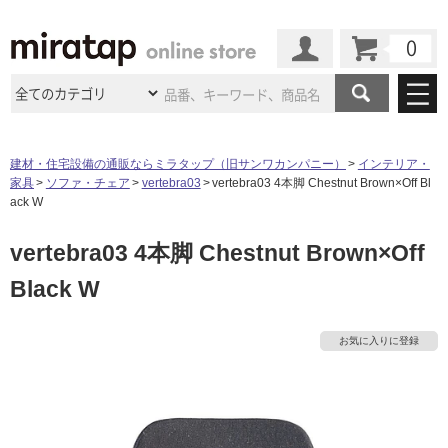
カート
マイページ
商品カテゴリ
建材・住宅設備の通販ならミラタップ（旧サンワカンパニー）
インテリア・
家具
ソファ・チェア
vertebra03
vertebra03 4本脚 Chestnut Brown×Off Bl
施工事例
洗面所・水回り
タイル
ack W
ショールーム
施工事例
法人案件納入事例
vertebra03 4本脚 Chestnut Brown×Off
キッチン
浴室（風呂・
バスルー
ム）・
トイレ
ショールームの
ご案内
東京
ショールーム
Black W
ミラタップ
のあるくらし
お客様訪問
インタビュー
ドア（扉）・
建具・玄関
サポート
扉
エクステリア
（外構）
大阪
ショールーム
仙台
ショールーム
店舗・施設事例
お気に入りに登録
その他サービス
ご利用ガイド
初めての方へ
ウッドデッキ
フローリング・
床材
名古屋
ショールーム
京都
ショールーム
ミラタップと
創る家
工事会社紹介
Coziコンシ
よくある質問
お問い合わせ
ASOLIE
ェルジュ
収納
インテリア・
家具
福岡
ショールーム
札幌スマート
ショールー