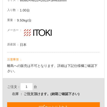
W560×H810×D515×SH455mm
て
サイズ
い
1.00台
入り数
る
適
9.50kg/台
重量
し
て
メーカー
い
る
日本
が
原産国
注
意
注意事項
が
必
離島への販売は不可となります、詳細は下記仕様欄ご確認下
要
さい。
適
し
ご注文：
台
て
在庫
ご注文頂けます。(納期ご確認下さい)
い
な
い