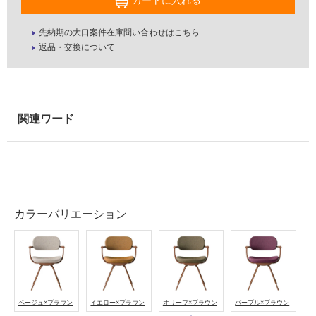
カートに入れる
屋
先納期の大口案件在庫問い合わせはこちら
返品・交換について
内
壁・
屋
外
壁・
浴
室
壁
使
カラーバリエーション
用
可
能
使
用
可
ベージュ×ブラウン
イエロー×ブラウン
オリーブ×ブラウン
パープル×ブラウン