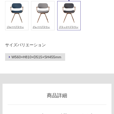
能
(寒
冷
地
以
ブルー×ブラウン
グレー×ブラウン
ブラック×ブラウン
外)
使
用
サイズバリエーション
不
可
W560×H810×D515×SH455mm
フ
ロ
商品詳細
ー