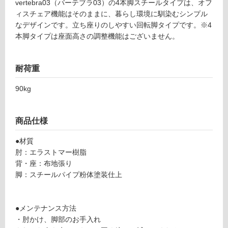
リ
vertebra03（バーテブラ03）の4本脚スチールタイプは、オフ
F
ィスチェア機能はそのままに、暮らし環境に馴染むシンプル
U
ン
なデザインです。立ち座りのしやすい回転脚タイプです。※4
3
本脚タイプは座面高さの調整機能はございません。
1
グ
2
1
耐荷重
8
土足・遮
v
90kg
音・床暖
er
te
対
br
応
商品仕様
a
し
0
●材質
て
3
肘：エラストマー樹脂
い
4
背・座：布地張り
る
本
脚：スチールパイプ粉体塗装仕上
対
脚
応
C
し
h
●メンテナンス方法
て
e
・肘かけ、脚部のお手入れ
い