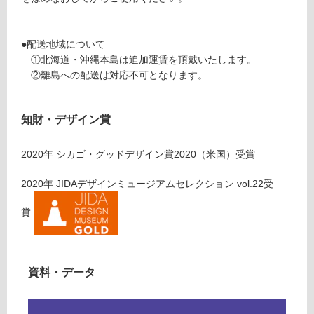
運
ご
賃
確
合
認
●配送地域について
計
く
①北海道・沖縄本島は追加運賃を頂戴いたします。
:
だ
②離島への配送は対応不可となります。
¥0/
さ
台
い
知財・デザイン賞
対
応
し
2020
年
シカゴ・グッドデザイン賞2020（米国）
受賞
て
い
2020
年
JIDAデザインミュージアムセレクション vol.22
受
な
賞
い
資料・データ