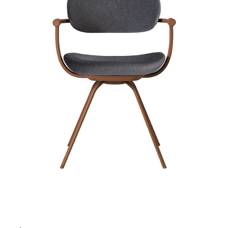
ム
修理お問い合わせ
クレーム公開
自分らしい家づくり
最高のリノベ会社が
みつ
照明
ペット用品
横浜スマート
ショールー
SUVACO
かる
リノベりす
ム
ウェルビーみのお
HDC
説明書・図面検索
水まわり
3年保証
BOX
内装用建材
パネル・壁材
お役立ち情報
住まいの
スタイリング
ロートアイアン
天然石・石材
アイデア
ミラタップ
チャンネル
メンテナンス・
施工材
新商品
オンライン相談
タ
イ
ル