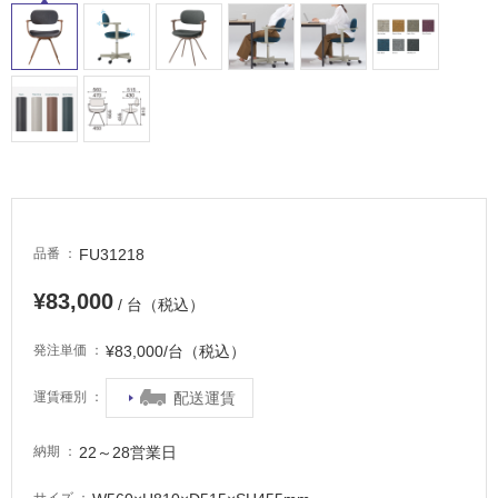
屋
内
床・
屋
外
床・
浴
室
床・
FU31218
品番
駐
¥83,000
/ 台（税込）
車
場
¥83,000/台（税込）
発注単価
非
配送運賃
運賃種別
常
に
適
22～28営業日
納期
し