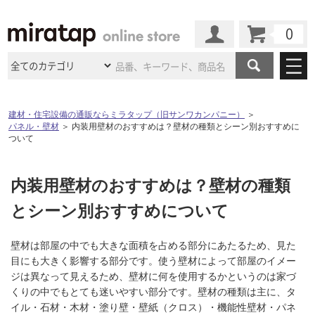
カート
マイページ
商品カテゴリ
建材・住宅設備の通販ならミラタップ（旧サンワカンパニー）
＞
パネル・壁材
＞
内装用壁材のおすすめは？壁材の種類とシーン別おすすめに
施工事例
洗面所・水回り
タイル
ついて
ショールーム
施工事例
法人案件納入事例
キッチン
浴室（風呂・
バスルー
内装用壁材のおすすめは？壁材の種類
ム）・
トイレ
ショールームの
ご案内
東京
ショールーム
ミラタップ
のあるくらし
お客様訪問
インタビュー
とシーン別おすすめについて
ドア（扉）・
建具・玄関
サポート
扉
エクステリア
（外構）
大阪
ショールーム
仙台
ショールーム
店舗・施設事例
壁材は部屋の中でも大きな面積を占める部分にあたるため、見た
その他サービス
ご利用ガイド
初めての方へ
目にも大きく影響する部分です。使う壁材によって部屋のイメー
ウッドデッキ
フローリング・
床材
名古屋
ショールーム
京都
ショールーム
ジは異なって見えるため、壁材に何を使用するかというのは家づ
ミラタップと
創る家
工事会社紹介
Coziコンシ
よくある質問
お問い合わせ
くりの中でもとても迷いやすい部分です。壁材の種類は主に、タ
ASOLIE
ェルジュ
収納
インテリア・
家具
福岡
ショールーム
札幌スマート
ショールー
イル・石材・木材・塗り壁・壁紙（クロス）・機能性壁材・パネ