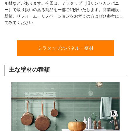
ム
ル材などがあります。今回は、ミラタップ（旧サンワカンパニ
修理お問い合わせ
クレーム公開
自分らしい家づくり
最高のリノベ会社が
みつ
照明
ペット用品
ー）で取り扱いのある商品を一部ご紹介いたします。商業施設、
横浜スマート
ショールー
SUVACO
かる
リノベりす
新築、リフォーム、リノベーションをお考えの方はぜひ参考にし
ム
ウェルビーみのお
HDC
説明書・図面検索
水まわり
3年保証
てみてください。
BOX
内装用建材
パネル・壁材
お役立ち情報
住まいの
スタイリング
ロートアイアン
天然石・石材
アイデア
ミラタップのパネル・壁材
ミラタップ
チャンネル
メンテナンス・
施工材
新商品
オンライン相談
主な壁材の種類