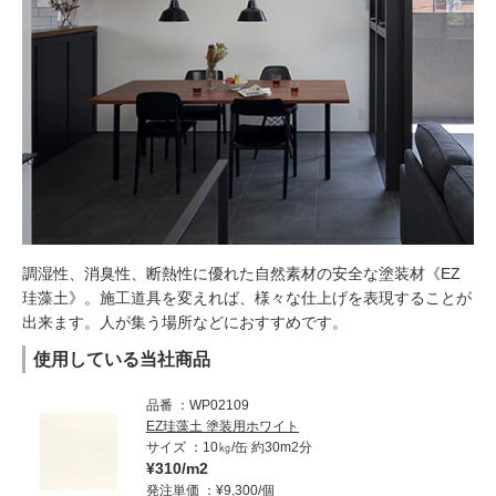
調湿性、消臭性、断熱性に優れた自然素材の安全な塗装材《EZ
珪藻土》。施工道具を変えれば、様々な仕上げを表現することが
出来ます。人が集う場所などにおすすめです。
使用している当社商品
品番
WP02109
EZ珪藻土 塗装用ホワイト
サイズ
10㎏/缶 約30m2分
¥310/m2
発注単価
¥9,300/個