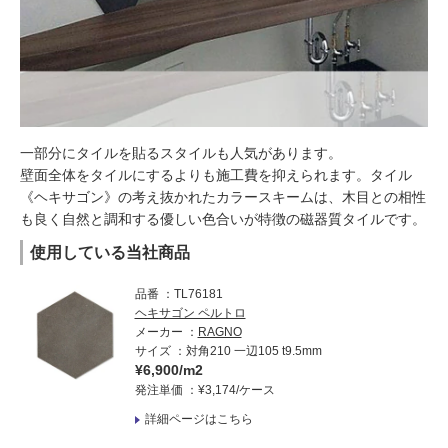
一部分にタイルを貼るスタイルも人気があります。
壁面全体をタイルにするよりも施工費を抑えられます。タイル
《ヘキサゴン》の考え抜かれたカラースキームは、木目との相性
も良く自然と調和する優しい色合いが特徴の磁器質タイルです。
使用している当社商品
品番
TL76181
ヘキサゴン ペルトロ
メーカー
RAGNO
サイズ
対角210 一辺105 t9.5mm
¥6,900/m2
発注単価
¥3,174/ケース
詳細ページはこちら