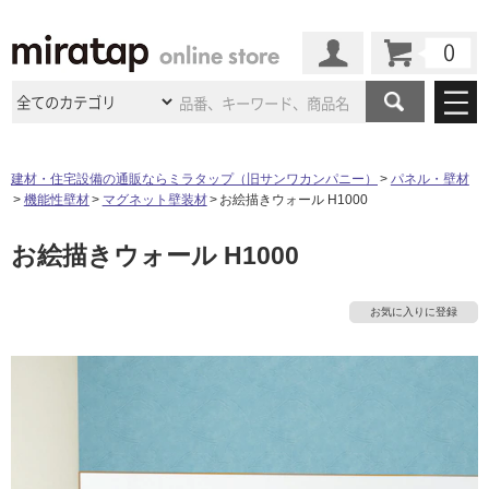
カート
マイページ
商品カテゴリ
建材・住宅設備の通販ならミラタップ（旧サンワカンパニー）
パネル・壁材
機能性壁材
マグネット壁装材
お絵描きウォール H1000
施工事例
洗面所・水回り
タイル
お絵描きウォール H1000
ショールーム
施工事例
法人案件納入事例
キッチン
浴室（風呂・
バスルー
ム）・
トイレ
ショールームの
ご案内
東京
ショールーム
お気に入りに登録
ミラタップ
のあるくらし
お客様訪問
インタビュー
ドア（扉）・
建具・玄関
サポート
扉
エクステリア
（外構）
大阪
ショールーム
仙台
ショールーム
店舗・施設事例
その他サービス
ご利用ガイド
初めての方へ
ウッドデッキ
フローリング・
床材
名古屋
ショールーム
京都
ショールーム
ミラタップと
創る家
工事会社紹介
Coziコンシ
よくある質問
お問い合わせ
ASOLIE
ェルジュ
収納
インテリア・
家具
福岡
ショールーム
札幌スマート
ショールー