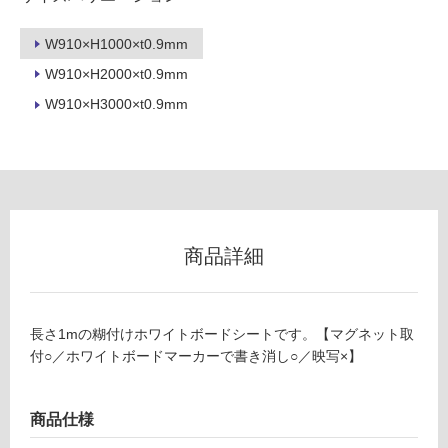
フ
W910×H1000×t0.9mm
W910×H2000×t0.9mm
ロ
W910×H3000×t0.9mm
ー
リ
ン
商品詳細
グ
土足・遮
長さ1mの糊付けホワイトボードシートです。【マグネット取
W
付○／ホワイトボードマーカーで書き消し○／映写×】
音・床暖
P
1
対
4
応
商品仕様
3
し