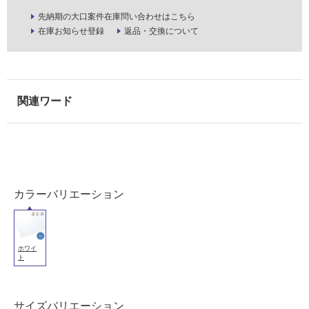
使
先納期の大口案件在庫問い合わせはこちら
用
在庫お知らせ登録
返品・交換について
可
能
使
用
可
能
(寒
冷
地
以
カラーバリエーション
外)
使
用
ホワイ
不
ト
可
サイズバリエーション