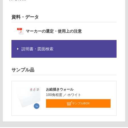
賃
要
合
※
計
商
資料・データ
:
品
¥2,
仕
マーカーの選定・使用上の注意
58
様
0/
欄
枚
を
説明書・図面検索
ご
確
認
サンプル品
く
だ
さ
お絵描きウォール
い
100角程度
／
ホワイト
対
サンプルBOX
応
し
て
い