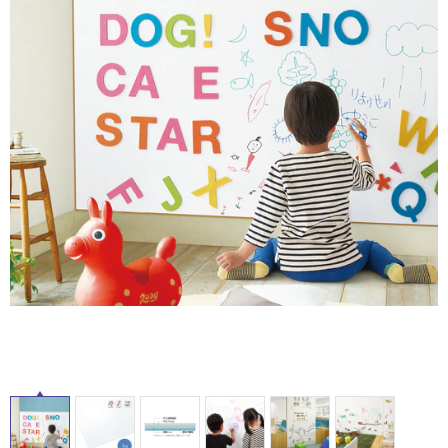
ム
修理お問い合わせ
クレーム公開
自分らしい家づくり
最高のリノベ会社が
みつ
照明
ペット用品
横浜スマート
ショールー
タ
SUVACO
かる
リノベりす
ム
ウェルビーみのお
HDC
説明書・図面検索
水まわり
3年保証
BOX
内装用建材
パネル・壁材
イ
お役立ち情報
住まいの
スタイリング
ロートアイアン
天然石・石材
アイデア
ル
ミラタップ
チャンネル
メンテナンス・
施工材
新商品
オンライン相談
屋
内
床・
屋
外
床・
浴
室
床・
駐