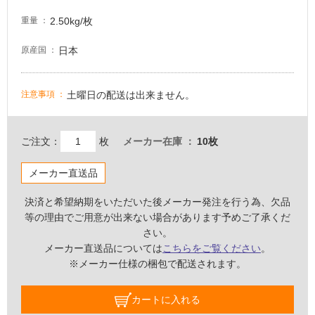
必
2.50kg/枚
重量
要
適
日本
原産国
し
て
い
土曜日の配送は出来ません。
注意事項
な
い
ご注文：
枚
メーカー在庫
10枚
屋
メーカー直送品
内
壁・
決済と希望納期をいただいた後メーカー発注を行う為、欠品
屋
等の理由でご用意が出来ない場合があります予めご了承くだ
外
さい。
メーカー直送品については
こちらをご覧ください
。
壁・
※メーカー仕様の梱包で配送されます。
浴
室
カートに入れる
壁