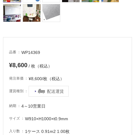
車
場
非
常
に
適
し
WP14369
品番
て
い
¥8,600
/ 枚（税込）
る
適
¥8,600/枚（税込）
発注単価
し
て
配送運賃
運賃種別
い
る
4～10営業日
納期
が
注
W910×H1000×t0.9mm
サイズ
意
が
1ケース 0.91m2 1.00枚
入り数