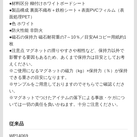
6
●材料区分 糊付けホワイトボードシート
て
9
●製品構成 裏面不織布＋鉄粉シート＋表面PVCフィルム（表
い
お
面処理PET）
る
絵
●色 ホワイト
対
描
●防火性能 非防火
応
き
●磁石の保持力 磁石耐荷重の7～10％／目安A4コピー用紙約1
し
ウ
枚
て
ォ
●注意点 マグネットの滑りやすさや相性など、保持力以外で
い
ー
影響する要因もあるため、あくまで保持力は目安としてお考
る
ル
えください。
が
H
※ご使用になるマグネットの磁力（kg）×保持力（％）が保持
制
1
できる重さの目安になります。
限
0
※サンプルをご用意しておりますのでそちらでご確認くださ
あ
0
い。
り
0
※マグネットでつけたアイテムの落下による事故・ケガにつ
の
いては一切の責任を負いかねます。十分ご注意ください。
為
運賃表
注
D
意
従来品
が
運
必
WP14069