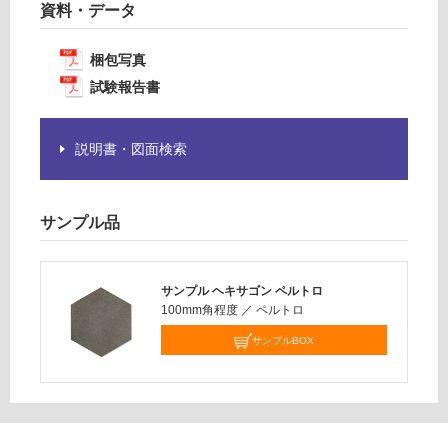
要
資料・データ
¥1,
※
14
商
梱包写真
0/
品
ケ
試験報告書
仕
ー
様
ス
欄
説明書・図面検索
を
ご
確
サンプル品
認
く
だ
さ
サンプル ヘキサゴン ペルトロ
い
100mm角程度
／
ペルトロ
サンプルBOX
対
応
し
て
い