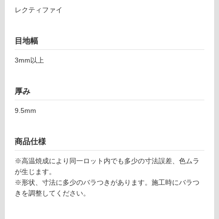
て
8
レクティファイ
い
1
る
ヘ
対
目地幅
キ
応
サ
し
3mm以上
ゴ
て
ン
い
ペ
厚み
る
ル
が
ト
9.5mm
制
ロ
限
あ
運賃表
商品仕様
り
F
の
※高温焼成により同一ロット内でも多少の寸法誤差、色ムラ
為
が生じます。
運
注
※形状、寸法に多少のバラつきがあります。施工時にバラつ
賃
意
きを調整してください。
合
が
計
必
: