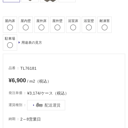
車
場
非
屋内床
屋内壁
屋外床
屋外壁
浴室床
浴室壁
耐凍害
常
に
適
駐車場
用途表の見方
し
て
い
る
TL76181
品番
適
し
¥6,900
/ m2（税込）
て
い
¥3,174/ケース（税込）
発注単価
る
が
配送運賃
運賃種別
注
意
2～8営業日
納期
が
必