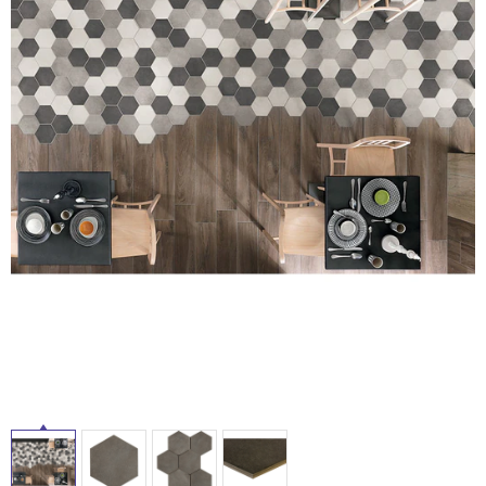
ム
修理お問い合わせ
クレーム公開
自分らしい家づくり
最高のリノベ会社が
みつ
照明
ペット用品
タ
横浜スマート
ショールー
SUVACO
かる
リノベりす
ム
ウェルビーみのお
HDC
説明書・図面検索
水まわり
3年保証
BOX
内装用建材
パネル・壁材
イ
お役立ち情報
住まいの
スタイリング
ル
ロートアイアン
天然石・石材
アイデア
ミラタップ
チャンネル
メンテナンス・
施工材
新商品
屋
オンライン相談
内
床・
屋
外
床・
浴
室
床・
駐