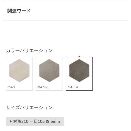
使
用
可
能
使
用
可
カラーバリエーション
能
(寒
冷
地
以
外)
バニラ
ポルベレ
ペルトロ
使
用
不
サイズバリエーション
可
対角210 一辺105 t9.5mm