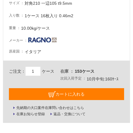
対角210 一辺105 t9.5mm
サイズ
要
適
1ケース 16枚入り 0.46m2
入り数
し
10.00kg/ケース
重量
て
い
メーカー
な
い
イタリア
原産国
屋
ご注文：
ケース
在庫
153ケース
内
次回入荷予定
10月中旬:160ｹｰｽ
壁・
屋
カートに入れる
外
壁・
先納期の大口案件在庫問い合わせはこちら
浴
在庫お知らせ登録
返品・交換について
室
壁