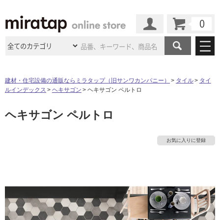
カート
マイページ
商品カテゴリ
建材・住宅設備の通販ならミラタップ（旧サンワカンパニー）
タイル
タイ
ルインデックス
ヘキサゴン
ヘキサゴン ペルトロ
施工事例
洗面所・水回り
タイル
ヘキサゴン ペルトロ
ショールーム
施工事例
法人案件納入事例
キッチン
浴室（風呂・
バスルー
ム）・
トイレ
ショールームの
ご案内
東京
ショールーム
お気に入りに登録
ミラタップ
のあるくらし
お客様訪問
インタビュー
ドア（扉）・
建具・玄関
サポート
扉
エクステリア
（外構）
大阪
ショールーム
仙台
ショールーム
店舗・施設事例
その他サービス
ご利用ガイド
初めての方へ
ウッドデッキ
フローリング・
床材
名古屋
ショールーム
京都
ショールーム
ミラタップと
創る家
工事会社紹介
Coziコンシ
よくある質問
お問い合わせ
ASOLIE
ェルジュ
収納
インテリア・
家具
福岡
ショールーム
札幌スマート
ショールー