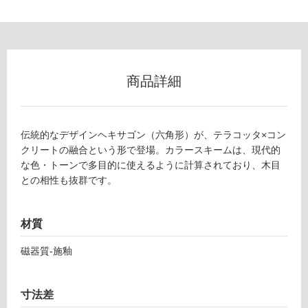
フ
ロ
商品詳細
ー
リ
伝統的なデザインヘキサゴン（六角形）が、テラコッタ×コン
ン
クリートの融合という形で登場。カラースキームは、現代的
な色・トーンで多目的に使えるように計算されており、木目
との相性も抜群です。
グ
土足・遮
材質
音・床暖
T
磁器質-施釉
L
対
7
応
6
し
寸法差
1