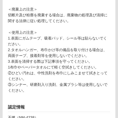
1
土足・遮
3
＜廃棄上の注意＞
音・床暖
5
切断片及び粉塵を廃棄する場合は、廃棄物の処理及び清掃に
6
対
関する法律に従い処理してください。
9
応
不
し
＜使用上の注意＞
燃
て
1.表面にガムテープ、吸着パッド、シール等は貼らないでく
マ
い
ださい。
テ
る
2.タオルハンガー、布巾かけ等の備品を取り付ける場合は、
リ
両面テープ、接着剤等を使用しないでください。
対
ア
3.表面を清掃する際は下記事項を守ってください。
応
ル
1布巾やペーパータオルにて軽く空拭きしてください。
し
ボ
②ひどい汚れは、中性洗剤を布巾にしみこませて拭きとって
て
ー
ください。
い
ド
③シンナー、研磨剤入り洗剤、金属ブラシ等は使用しないで
る
モ
ください。
が
ル
制
タ
限
ル
認定情報
あ
ラ
り
イ
不燃（NM-4238）