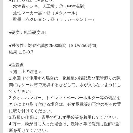
使
・水性青インキ、人工垢：◎（中性洗剤）
用
・油性マーカー黒：◎（メタノール）
不
・靴墨、赤クレヨン：◎（ラッカ―シンナー）
可
●硬度：鉛筆硬度3H
●対候性：対候性試験2500時間（S-UV250時間）
フ
結果 ⊿E=0.7
ロ
●注意点
＜施工上の注意＞
ー
1.水回りで使用する場合は、化粧板の端部及び配管廻りの隙
間にはシール材で充填するなどして、水が入らないようにし
てください。
リ
2.タオルハンガー、トイレットペーパーホルダー等の備品を
ネジにより取り付ける場合は、必ず胴縁等の下地のある位置
ン
に取り付けてください。
3.取扱い作業は、素手で行わず手袋等を着用してください。
グ
W
4.万一、粉が目に入った場合は、洗浄水等で洗顔し医師の診
P
断を受けてください。