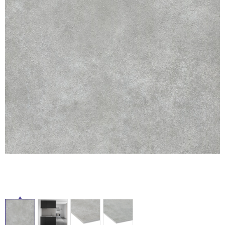
ム
修理お問い合わせ
クレーム公開
自分らしい家づくり
最高のリノベ会社が
みつ
照明
ペット用品
横浜スマート
ショールー
SUVACO
かる
リノベりす
ム
ウェルビーみのお
HDC
説明書・図面検索
水まわり
3年保証
BOX
内装用建材
パネル・壁材
お役立ち情報
住まいの
スタイリング
ロートアイアン
天然石・石材
アイデア
ミラタップ
チャンネル
メンテナンス・
施工材
新商品
オンライン相談