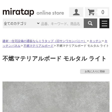
カート
マイページ
商品カテゴリ
建材・住宅設備の通販ならミラタップ（旧サンワカンパニー）
キッチン
キ
ッチンパネル
不燃マテリアルボード
不燃マテリアルボード モルタル ライト
施工事例
洗面所・水回り
タイル
不燃マテリアルボード モルタル ライト
ショールーム
施工事例
法人案件納入事例
キッチン
浴室（風呂・
バスルー
ム）・
トイレ
ショールームの
ご案内
東京
ショールーム
お気に入りに登録
ミラタップ
のあるくらし
お客様訪問
インタビュー
ドア（扉）・
建具・玄関
サポート
扉
エクステリア
（外構）
大阪
ショールーム
仙台
ショールーム
店舗・施設事例
その他サービス
ご利用ガイド
初めての方へ
ウッドデッキ
フローリング・
床材
名古屋
ショールーム
京都
ショールーム
ミラタップと
創る家
工事会社紹介
Coziコンシ
よくある質問
お問い合わせ
ASOLIE
ェルジュ
収納
インテリア・
家具
福岡
ショールーム
札幌スマート
ショールー