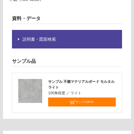
の
ト
為
注
資料・データ
運賃表
意
E
が
必
説明書・図面検索
運
要
賃
※
合
商
計
サンプル品
品
:
仕
¥1,
様
65
サンプル 不燃マテリアルボード モルタル
欄
0/
ライト
を
100角程度
／
ライト
ケ
ご
ー
確
サンプルBOX
ス
認
く
だ
さ