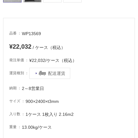
WP13569
品番
¥22,032
/ ケース（税込）
タ
¥22,032/ケース（税込）
発注単価
イ
配送運賃
運賃種別
ル
2～8営業日
納期
屋
900×2400×t3mm
サイズ
内
1ケース 1枚入り 2.16m2
入り数
床・
屋
13.00kg/ケース
重量
外