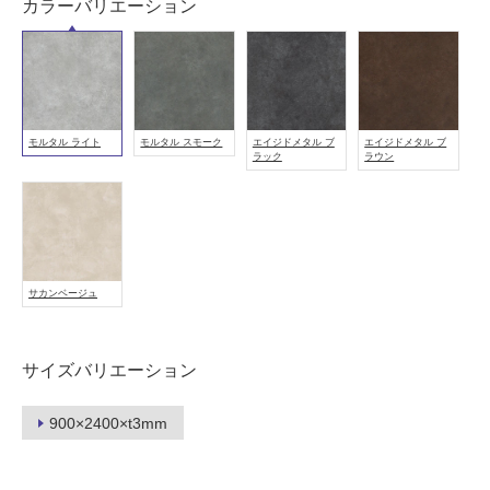
カラーバリエーション
い
る
が
注
意
が
モルタル ライト
モルタル スモーク
エイジドメタル ブ
エイジドメタル ブ
必
ラック
ラウン
要
適
し
て
い
サカンベージュ
な
い
サイズバリエーション
屋
内
900×2400×t3mm
壁・
屋