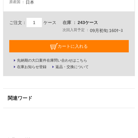
日本
原産国
床・
浴
室
ご注文：
ケース
在庫
243ケース
床・
次回入荷予定
09月初旬:160ｹｰｽ
駐
車
カートに入れる
場
先納期の大口案件在庫問い合わせはこちら
非
在庫お知らせ登録
返品・交換について
常
に
適
し
て
い
る
適
し
て