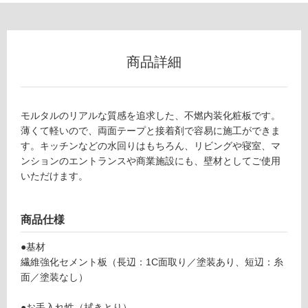
外
壁・
浴
商品詳細
室
壁
使
モルタルのリアルな質感を追求した、不燃内装化粧板です。
用
薄くて軽いので、両面テープと接着剤で容易に施工ができま
可
す。キッチンなどの水回りはもちろん、リビングや寝室、マ
能
ンションのエントランスや商業施設にも、壁材としてご使用
使
いただけます。
用
可
能
商品仕様
(寒
冷
●基材
地
繊維強化セメント板（長辺：1C面取り／塗装あり、短辺：糸
以
面／塗装なし）
外)
●お手入れ性（拭きとり）