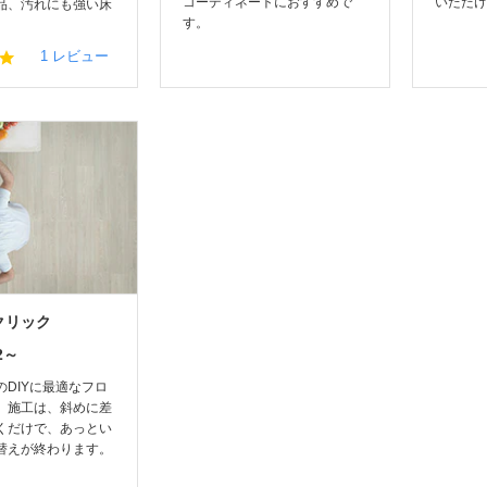
コーディネートにおすすめで
いただけ
品、汚れにも強い床
す。
5.
1 レビュー
0
s
t
a
r
r
a
t
i
n
g
クリック
m2～
のDIYに最適なフロ
。施工は、斜めに差
くだけで、あっとい
替えが終わります。