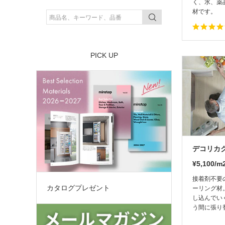
く、水、薬
価格帯
¥3,980以下
ダークブラウン
材です。
～
～
¥3,981～¥5,980
ベージュ / ナチュラル
床暖房
¥5,981～¥7,980
PICK UP
床暖
¥7,981以上
デコリカ
¥5,100/
接着剤不要
カタログプレゼント
ーリング材
し込んでい
う間に張り