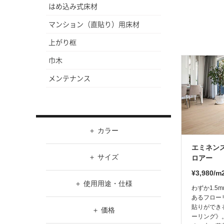
はめ込み式床材
マンション（直貼り）用床材
上がり框
巾木
メンテナンス
カラー
エミネン
ホワイト
サイズ
ロアー
ブラック
¥3,980/m
W（幅）
使用用途・仕様
わずか1.5
グレー
～
あるフロー
使用用途(土足可能・不可)
貼りができ
価格
ブラウン
ーリング》
H（高さ）
土足