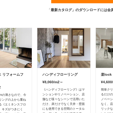
「
最新カタログ」のダウンロードには会
ス リフォームフ
ハンディフローリング
楽loc
¥8,060/m2～
¥4,600
2
《ハンディフローリング》はマ
簡単クリ
ンションやリノベーション、店
るだけの
mmの薄さなので、今
舗など様々なシーンで活用いた
ノベーシ
リングの上から重ね
だけ、床だけでなく天井・壁面
なく、店
る《エミネンスフロ
にも使用できる空間のトータル
リックな
。キズがつきにく