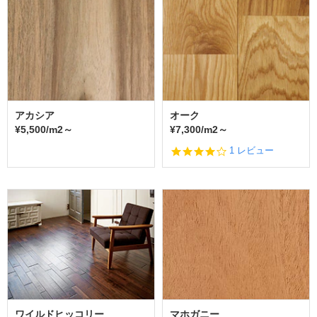
r
r
a
t
i
n
g
アカシア
オーク
¥5,500/m2～
¥7,300/m2～
4.
1 レビュー
0
s
t
a
r
r
a
t
i
n
g
ワイルドヒッコリー
マホガニー