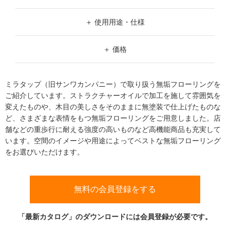
ム
修理お問い合わせ
クレーム公開
グレー
自分らしい家づくり
最高のリノベ会社が
みつ
W（幅）
照明
ペット用品
横浜スマート
ショールー
使用用途・仕様
SUVACO
かる
リノベりす
ブラウン
ム
ウェルビーみのお
HDC
～
説明書・図面検索
水まわり
3年保証
BOX
使用用途(土足可能・不可)
内装用建材
パネル・壁材
価格
ダークブラウン
H（高さ）
お役立ち情報
住まいの
スタイリング
土足
価格帯
ロートアイアン
天然石・石材
¥3,980以下
ベージュ / ナチュラル
アイデア
～
ミラタップ（旧サンワカンパニー）で取り扱う無垢フローリングを
ミラタップ
チャンネル
～
¥3,981～¥5,980
クリア
ご紹介しています。ストラクチャーオイルで加工を施して雰囲気を
メンテナンス・
施工材
新商品
オンライン相談
変えたものや、木目の美しさをそのままに無塗装で仕上げたものな
¥5,981～¥7,980
ど、さまざまな表情をもつ無垢フローリングをご用意しました。店
舗などの重歩行に耐える強度の高いものなど高機能商品も充実して
¥7,981以上
います。空間のイメージや用途によってベストな無垢フローリング
をお選びいただけます。
無料の会員登録をする
「最新カタログ」のダウンロードには会員登録が必要です。