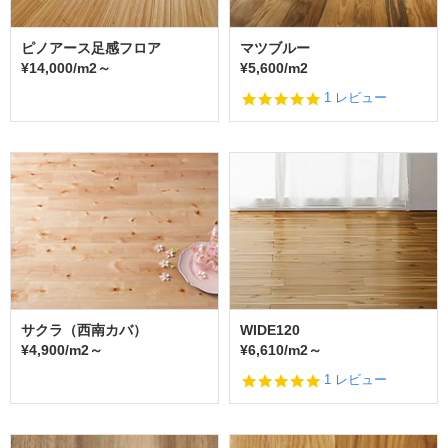
ピノアース足感フロア
マツブルー
¥14,000/m2～
¥5,600/m2
5.
1 レビュー
0
s
t
a
r
r
a
t
i
n
g
サクラ（西南カバ）
WIDE120
¥4,900/m2～
¥6,610/m2～
5.
1 レビュー
0
s
t
a