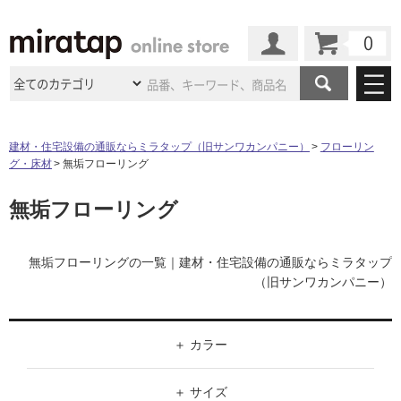
カート
マイページ
商品カテゴリ
建材・住宅設備の通販ならミラタップ（旧サンワカンパニー）
フローリン
グ・床材
無垢フローリング
施工事例
洗面所・水回り
タイル
無垢フローリング
ショールーム
施工事例
法人案件納入事例
キッチン
浴室（風呂・
バスルー
ム）・
トイレ
ショールームの
ご案内
東京
ショールーム
ミラタップ
のあるくらし
お客様訪問
インタビュー
無垢フローリングの一覧｜建材・住宅設備の通販ならミラタップ
ドア（扉）・
建具・玄関
サポート
（旧サンワカンパニー）
扉
エクステリア
（外構）
大阪
ショールーム
仙台
ショールーム
店舗・施設事例
その他サービス
ご利用ガイド
初めての方へ
ウッドデッキ
フローリング・
床材
名古屋
ショールーム
京都
ショールーム
カラー
ミラタップと
創る家
工事会社紹介
Coziコンシ
よくある質問
お問い合わせ
ASOLIE
ェルジュ
収納
インテリア・
家具
ブラック
福岡
ショールーム
札幌スマート
ショールー
サイズ