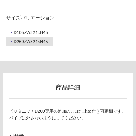
リ
A
E
サイズバリエーション
B
ン
C
D105×W324×H45
0
グ
D260×W324×H45
0
2
土足・遮
ピ
ッ
音・床暖
タ
対
ニ
応
ッ
商品詳細
し
チ
て
用
い
こ
る
ぼ
ピッタニッチD260専用の追加のこぼれ止め付き可動棚です。
れ
パイプは外さないようにしてください。
対
止
応
め
し