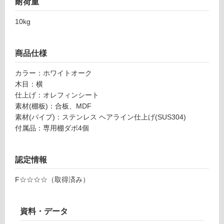
耐荷重
付
て
き
い
10kg
可
る
動
が
棚
制
商品仕様
D
限
2
あ
カラー：ホワイトオーク
6
り
木目：横
0
の
仕上げ：オレフィンシート
ホ
為
素材(棚板)：合板、MDF
ワ
注
素材(パイプ)：ステンレス ヘアライン仕上げ(SUS304)
イ
意
付属品：専用棚ダボ4個
ト
が
オ
必
ー
要
認定情報
ク
※
F☆☆☆☆（取得済み）
商
運賃表
品
M
仕
資料・データ
様