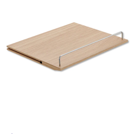
ル
ム
修理お問い合わせ
クレーム公開
自分らしい家づくり
最高のリノベ会社が
みつ
照明
ペット用品
横浜スマート
ショールー
SUVACO
かる
リノベりす
屋
ム
ウェルビーみのお
HDC
説明書・図面検索
水まわり
3年保証
BOX
内
内装用建材
パネル・壁材
床・
お役立ち情報
住まいの
スタイリング
屋
ロートアイアン
天然石・石材
アイデア
外
ミラタップ
チャンネル
床・
メンテナンス・
施工材
新商品
オンライン相談
浴
室
床・
駐
車
場
非
常
に
適