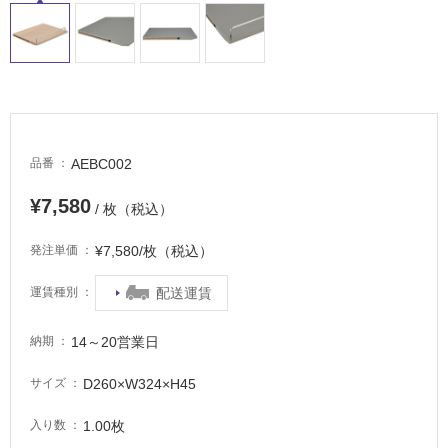
し
て
い
る
適
し
て
AEBC002
品番
い
る
¥7,580
/ 枚（税込）
が
注
¥7,580/枚（税込）
発注単価
意
が
配送運賃
運賃種別
必
要
14～20営業日
納期
適
D260×W324×H45
サイズ
し
て
1.00枚
入り数
い