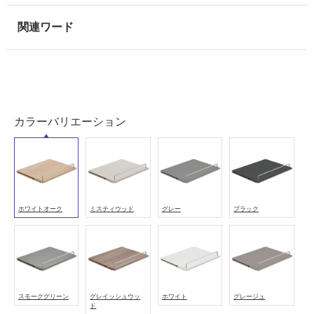
可
能
(寒
冷
地
以
外)
カラーバリエーション
使
用
不
可
ホワイトオーク
ミスティウッド
グレー
ブラック
フ
ロ
スモークグリーン
グレイッシュウッ
ホワイト
グレージュ
ー
ド