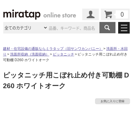
カート
マイページ
商品カテゴリ
建材・住宅設備の通販ならミラタップ（旧サンワカンパニー）
洗面所・水回
り
洗面所収納（洗面収納）
ピッタニッチ
ピッタニッチ用こぼれ止め付き
施工事例
洗面所・水回り
タイル
可動棚 D260 ホワイトオーク
ショールーム
施工事例
法人案件納入事例
ピッタニッチ用こぼれ止め付き可動棚 D
キッチン
浴室（風呂・
バスルー
ム）・
トイレ
ショールームの
ご案内
東京
ショールーム
260 ホワイトオーク
ミラタップ
のあるくらし
お客様訪問
インタビュー
ドア（扉）・
建具・玄関
サポート
扉
エクステリア
（外構）
大阪
ショールーム
仙台
ショールーム
店舗・施設事例
お気に入りに登録
タ
その他サービス
ご利用ガイド
初めての方へ
ウッドデッキ
フローリング・
床材
名古屋
ショールーム
京都
ショールーム
イ
ミラタップと
創る家
工事会社紹介
Coziコンシ
よくある質問
お問い合わせ
ASOLIE
ェルジュ
収納
インテリア・
家具
福岡
ショールーム
札幌スマート
ショールー