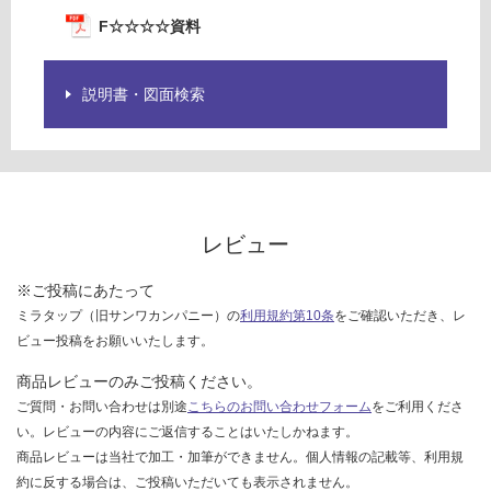
欄
運
を
F☆☆☆☆資料
賃
ご
合
確
計
説明書・図面検索
認
:
く
¥8
だ
9
さ
0/
い
枚
対
レビュー
応
し
※ご投稿にあたって
て
ミラタップ（旧サンワカンパニー）の
利用規約第10条
をご確認いただき、レ
い
ビュー投稿をお願いいたします。
な
い
商品レビューのみご投稿ください。
ご質問・お問い合わせは別途
こちらのお問い合わせフォーム
をご利用くださ
い。レビューの内容にご返信することはいたしかねます。
商品レビューは当社で加工・加筆ができません。個人情報の記載等、利用規
約に反する場合は、ご投稿いただいても表示されません。