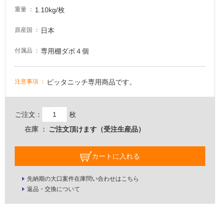
な
1.10kg/枚
重量
い
日本
原産国
屋
専用棚ダボ４個
付属品
内
壁・
屋
ピッタニッチ専用商品です。
注意事項
外
壁・
ご注文：
枚
浴
室
在庫
ご注文頂けます（受注生産品）
壁
カートに入れる
使
用
先納期の大口案件在庫問い合わせはこちら
可
返品・交換について
能
使
用