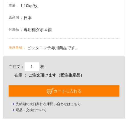
い
1.10kg/枚
重量
日本
原産国
屋
内
専用棚ダボ４個
付属品
壁・
屋
ピッタニッチ専用商品です。
注意事項
外
壁・
浴
ご注文：
枚
室
在庫
ご注文頂けます（受注生産品）
壁
使
カートに入れる
用
可
先納期の大口案件在庫問い合わせはこちら
能
返品・交換について
使
用