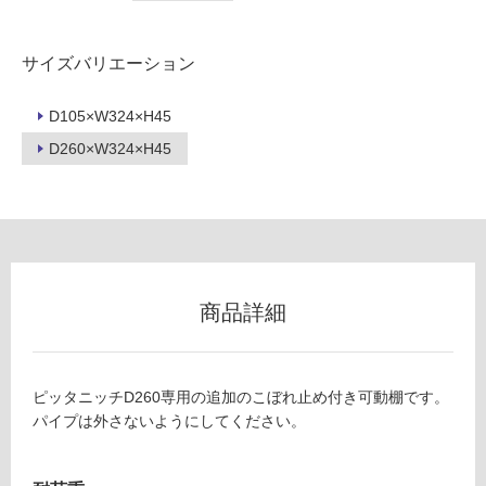
リ
W
サイズバリエーション
ン
E
B
D105×W324×H45
グ
C
D260×W324×H45
0
0
土足・遮
2
音・床暖
ピ
ッ
対
タ
応
ニ
し
商品詳細
ッ
て
チ
い
用
る
こ
ピッタニッチD260専用の追加のこぼれ止め付き可動棚です。
対
ぼ
パイプは外さないようにしてください。
応
れ
し
止
て