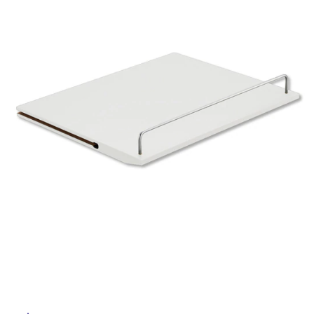
ム
修理お問い合わせ
クレーム公開
自分らしい家づくり
最高のリノベ会社が
みつ
照明
ペット用品
横浜スマート
ショールー
屋
SUVACO
かる
リノベりす
ム
ウェルビーみのお
HDC
内
説明書・図面検索
水まわり
3年保証
BOX
内装用建材
パネル・壁材
床・
屋
お役立ち情報
住まいの
スタイリング
ロートアイアン
天然石・石材
アイデア
外
床・
ミラタップ
チャンネル
メンテナンス・
施工材
新商品
オンライン相談
浴
室
床・
駐
車
場
非
常
に
適