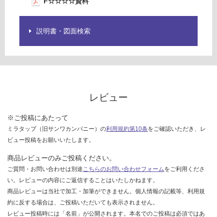
F☆☆☆☆資料
合
を
計
ご
:
確
説明書・図面検索
¥8
認
9
く
0/
だ
枚
さ
い
レビュー
対
応
し
※ご投稿にあたって
て
ミラタップ（旧サンワカンパニー）の
利用規約第10条
をご確認いただき、レ
い
ビュー投稿をお願いいたします。
な
商品レビューのみご投稿ください。
い
ご質問・お問い合わせは別途
こちらのお問い合わせフォーム
をご利用くださ
い。レビューの内容にご返信することはいたしかねます。
商品レビューは当社で加工・加筆ができません。個人情報の記載等、利用規
約に反する場合は、ご投稿いただいても表示されません。
レビュー投稿時には「名前」が公開されます。本名でのご投稿は必須ではあ