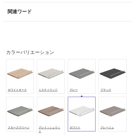
可
能
(寒
冷
地
以
外)
使
カラーバリエーション
用
不
可
ホワイトオーク
ミスティウッド
グレー
ブラック
フ
ロ
ー
スモークグリーン
グレイッシュウッ
ホワイト
グレージュ
ド