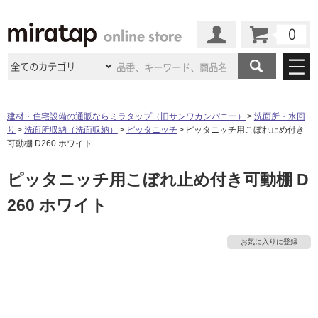
カート
マイページ
商品カテゴリ
建材・住宅設備の通販ならミラタップ（旧サンワカンパニー）
洗面所・水回
り
洗面所収納（洗面収納）
ピッタニッチ
ピッタニッチ用こぼれ止め付き
施工事例
洗面所・水回り
タイル
可動棚 D260 ホワイト
ショールーム
施工事例
法人案件納入事例
ピッタニッチ用こぼれ止め付き可動棚 D
キッチン
浴室（風呂・
バスルー
ム）・
トイレ
ショールームの
ご案内
東京
ショールーム
260 ホワイト
ミラタップ
のあるくらし
お客様訪問
インタビュー
ドア（扉）・
建具・玄関
サポート
扉
エクステリア
（外構）
大阪
ショールーム
仙台
ショールーム
タ
店舗・施設事例
お気に入りに登録
その他サービス
ご利用ガイド
初めての方へ
ウッドデッキ
フローリング・
床材
名古屋
ショールーム
京都
ショールーム
イ
ミラタップと
創る家
工事会社紹介
Coziコンシ
よくある質問
お問い合わせ
ASOLIE
ェルジュ
収納
インテリア・
家具
福岡
ショールーム
札幌スマート
ショールー
ル