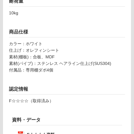
耐荷重
め
い
付
る
10kg
き
が
可
制
動
商品仕様
限
棚
あ
D
カラー：ホワイト
り
2
仕上げ：オレフィンシート
の
6
素材(棚板)：合板、MDF
為
0
素材(パイプ)：ステンレス ヘアライン仕上げ(SUS304)
注
ホ
付属品：専用棚ダボ4個
意
ワ
が
イ
必
ト
認定情報
要
※
運賃表
F☆☆☆☆（取得済み）
商
M
品
仕
資料・データ
運
様
賃
欄