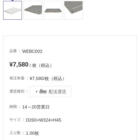
し
て
い
る
適
し
て
WEBC002
品番
い
る
¥7,580
/ 枚（税込）
が
注
¥7,580/枚（税込）
発注単価
意
が
配送運賃
運賃種別
必
要
14～20営業日
納期
適
し
D260×W324×H45
サイズ
て
い
1.00枚
入り数
な