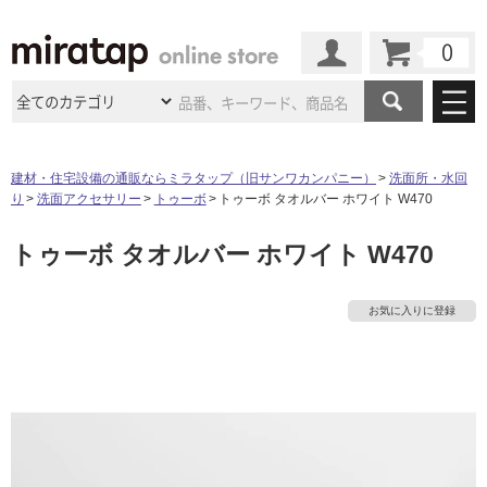
カート
マイページ
商品カテゴリ
建材・住宅設備の通販ならミラタップ（旧サンワカンパニー）
洗面所・水回
り
洗面アクセサリー
トゥーボ
トゥーボ タオルバー ホワイト W470
施工事例
洗面所・水回り
タイル
トゥーボ タオルバー ホワイト W470
ショールーム
施工事例
法人案件納入事例
キッチン
浴室（風呂・
バスルー
ム）・
トイレ
ショールームの
ご案内
東京
ショールーム
お気に入りに登録
ミラタップ
のあるくらし
お客様訪問
インタビュー
ドア（扉）・
建具・玄関
サポート
扉
エクステリア
（外構）
大阪
ショールーム
仙台
ショールーム
店舗・施設事例
その他サービス
ご利用ガイド
初めての方へ
ウッドデッキ
フローリング・
床材
名古屋
ショールーム
京都
ショールーム
タ
ミラタップと
創る家
工事会社紹介
Coziコンシ
よくある質問
お問い合わせ
ASOLIE
ェルジュ
収納
インテリア・
家具
福岡
ショールーム
札幌スマート
ショールー
イ