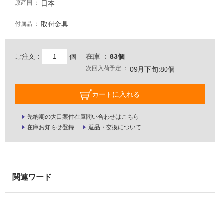
日本
て
原産国
い
取付金具
付属品
な
い
ご注文：
個
在庫
83個
屋
次回入荷予定
09月下旬:80個
内
壁・
カートに入れる
屋
外
先納期の大口案件在庫問い合わせはこちら
壁・
在庫お知らせ登録
返品・交換について
浴
室
壁
使
用
可
能