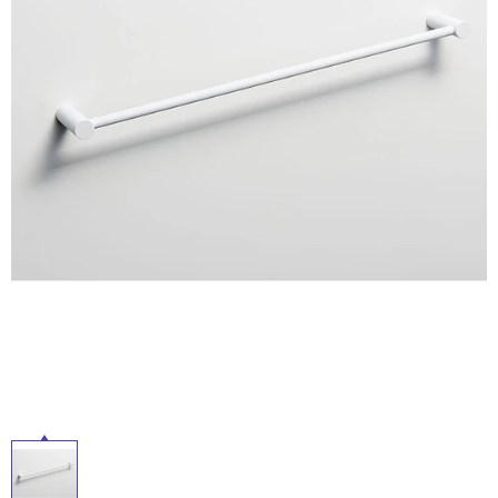
ム
修理お問い合わせ
クレーム公開
自分らしい家づくり
最高のリノベ会社が
みつ
照明
ペット用品
横浜スマート
ショールー
ル
SUVACO
かる
リノベりす
ム
ウェルビーみのお
HDC
説明書・図面検索
水まわり
3年保証
BOX
内装用建材
パネル・壁材
屋
お役立ち情報
住まいの
スタイリング
内
ロートアイアン
天然石・石材
アイデア
床・
ミラタップ
チャンネル
屋
メンテナンス・
施工材
新商品
オンライン相談
外
床・
浴
室
床・
駐
車
場
非
常