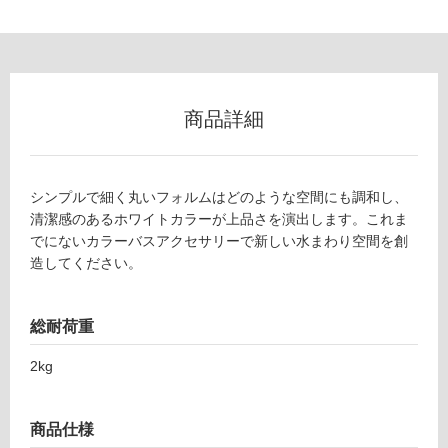
ー
リ
商品詳細
ン
グ
シンプルで細く丸いフォルムはどのような空間にも調和し、
B
清潔感のあるホワイトカラーが上品さを演出します。これま
A
土足・遮
でにないカラーバスアクセサリーで新しい水まわり空間を創
1
音・床暖
造してください。
1
0
対
1
応
総耐荷重
1
し
ト
て
2kg
ゥ
い
ー
る
ボ
商品仕様
対
タ