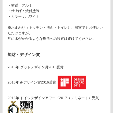
応
オ
・材質：アルミ
し
ル
・仕上げ：焼付塗装
て
バ
・カラー：ホワイト
い
ー
る
ホ
※水まわり（キッチン・洗面・トイレ）、浴室でもお使いい
が
ワ
ただけますが、
制
イ
常に水がかかるような場所への設置は避けてください。
限
ト
あ
W
り
4
知財・デザイン賞
の
7
為
0
2015
年
グッドデザイン賞2015
受賞
注
意
運賃表
が
G
2016
年
iFデザイン賞2016
受賞
必
要
運
※
2016
年
ドイツデザインアワード2017（ノミネート）
受賞
賃
商
合
品
計