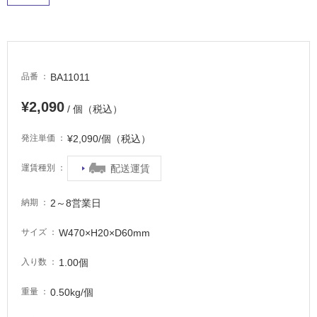
に
適
し
て
い
BA11011
品番
る
¥2,090
/ 個（税込）
適
し
¥2,090/個（税込）
発注単価
て
い
配送運賃
運賃種別
る
が
2～8営業日
納期
注
意
W470×H20×D60mm
サイズ
が
必
1.00個
入り数
要
適
0.50kg/個
重量
し