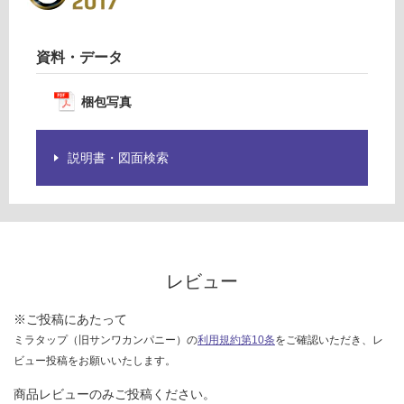
仕
:
様
¥8
欄
9
資料・データ
を
0/
ご
個
確
梱包写真
認
く
説明書・図面検索
だ
さ
い
対
応
し
レビュー
て
い
※ご投稿にあたって
な
ミラタップ（旧サンワカンパニー）の
利用規約第10条
をご確認いただき、レ
い
ビュー投稿をお願いいたします。
商品レビューのみご投稿ください。