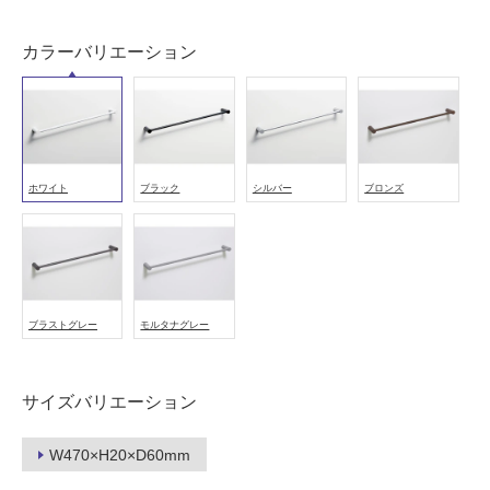
使
用
カラーバリエーション
可
能
(寒
冷
地
以
ホワイト
ブラック
シルバー
ブロンズ
外)
使
用
不
可
ブラストグレー
モルタナグレー
サイズバリエーション
フ
W470×H20×D60mm
ロ