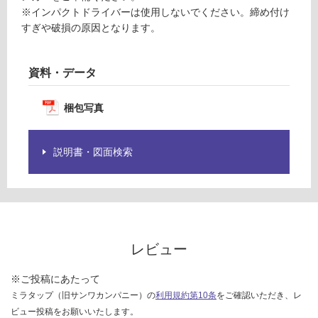
品
運
※インパクトドライバーは使用しないでください。締め付け
仕
賃
すぎや破損の原因となります。
様
合
欄
計
を
:
資料・データ
ご
¥1,
確
65
梱包写真
認
0/
く
個
だ
説明書・図面検索
さ
い
対
応
し
て
レビュー
い
な
※ご投稿にあたって
い
ミラタップ（旧サンワカンパニー）の
利用規約第10条
をご確認いただき、レ
ビュー投稿をお願いいたします。