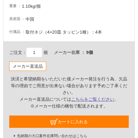
し
1.10kg/個
重量
て
い
中国
原産国
な
い
取付ネジ（4×20皿 タッピン1種）：4本
付属品
屋
ご注文：
個
メーカー在庫
9個
内
壁・
メーカー直送品
屋
外
決済と希望納期をいただいた後メーカー発注を行う為、欠品
壁・
等の理由でご用意が出来ない場合があります予めご了承くだ
さい。
浴
メーカー直送品については
こちらをご覧ください
。
室
※メーカー仕様の梱包で配送されます。
壁
使
カートに入れる
用
可
先納期の大口案件在庫問い合わせはこちら