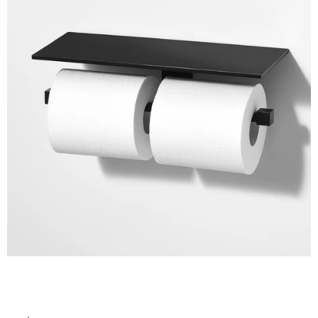
ム
イ
修理お問い合わせ
クレーム公開
自分らしい家づくり
最高のリノベ会社が
みつ
照明
ペット用品
横浜スマート
ショールー
SUVACO
かる
リノベりす
ム
ウェルビーみのお
HDC
ル
説明書・図面検索
水まわり
3年保証
BOX
内装用建材
パネル・壁材
屋
お役立ち情報
住まいの
スタイリング
ロートアイアン
天然石・石材
アイデア
内
床・
ミラタップ
チャンネル
メンテナンス・
施工材
新商品
オンライン相談
屋
外
床・
浴
室
床・
駐
車
場
非