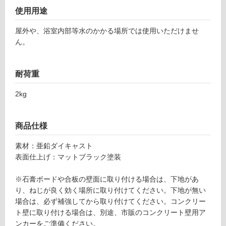
W
対
使用用途
ペ
応
ー
し
屋外や、浴室内部等水のかかる場所では使用いただけませ
パ
て
ん。
ー
い
ホ
る
ル
が
耐荷重
ダ
制
ー
限
2kg
マ
あ
ッ
り
ト
商品仕様
の
ブ
為
素材：亜鉛ダイキャスト
ラ
注
表面仕上げ：マットブラック塗装
ッ
意
ク
が
※石膏ボードや合板の壁面に取り付ける場合は、下地があ
必
り、ねじが良く効く場所に取り付けてください。下地が無い
運賃表
要
場合は、必ず補強してから取り付けてください。コンクリー
E
※
ト壁に取り付ける場合は、別途、市販のコンクリート壁用ア
商
ンカーをご準備ください。