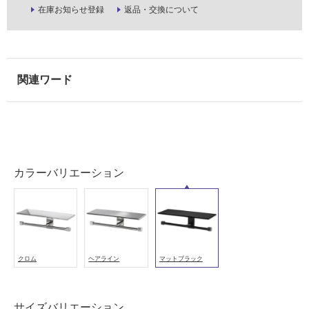
能
在庫お知らせ登録
返品・交換について
使
用
可
能
(寒
冷
地
以
外)
使
カラーバリエーション
用
不
可
クロム
ヘアライン
マットブラック
フ
サイズバリエーション