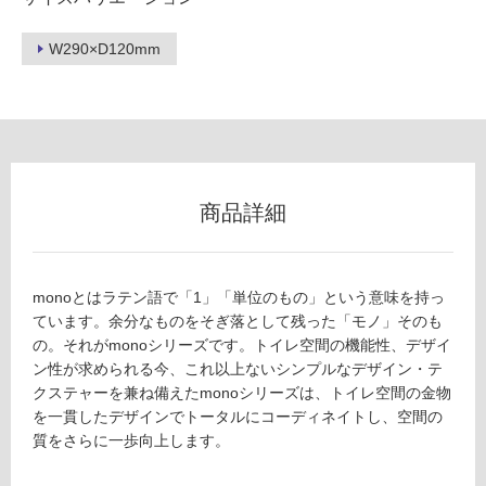
ロ
W290×D120mm
ー
リ
ン
B
A
商品詳細
グ
1
9
土足・遮
1
monoとはラテン語で「1」「単位のもの」という意味を持っ
0
音・床暖
ています。余分なものをそぎ落として残った「モノ」そのも
9
対
の。それがmonoシリーズです。トイレ空間の機能性、デザイ
m
応
ン性が求められる今、これ以上ないシンプルなデザイン・テ
o
し
クステャーを兼ね備えたmonoシリーズは、トイレ空間の金物
n
て
を一貫したデザインでトータルにコーディネイトし、空間の
o
い
質をさらに一歩向上します。
5
る
4