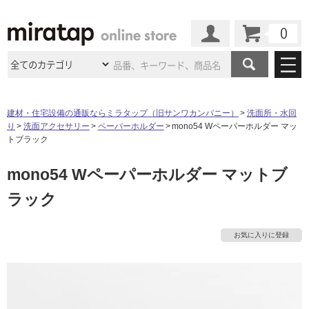
カート
マイページ
商品カテゴリ
建材・住宅設備の通販ならミラタップ（旧サンワカンパニー）
洗面所・水回
り
洗面アクセサリー
ペーパーホルダー
mono54 Wペーパーホルダー マッ
施工事例
洗面所・水回り
タイル
トブラック
ショールーム
施工事例
法人案件納入事例
mono54 Wペーパーホルダー マットブ
キッチン
浴室（風呂・
バスルー
ム）・
トイレ
ショールームの
ご案内
東京
ショールーム
ラック
ミラタップ
のあるくらし
お客様訪問
インタビュー
ドア（扉）・
建具・玄関
サポート
扉
エクステリア
（外構）
大阪
ショールーム
仙台
ショールーム
店舗・施設事例
お気に入りに登録
その他サービス
ご利用ガイド
初めての方へ
ウッドデッキ
フローリング・
床材
名古屋
ショールーム
京都
ショールーム
ミラタップと
創る家
工事会社紹介
Coziコンシ
よくある質問
お問い合わせ
タ
ASOLIE
ェルジュ
収納
インテリア・
家具
福岡
ショールーム
札幌スマート
ショールー