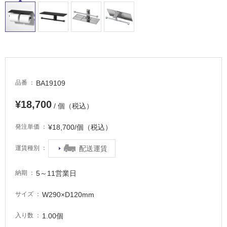
常
に
適
し
て
い
る
BA19109
品番
適
し
¥18,700
/ 個（税込）
て
い
¥18,700/個（税込）
発注単価
る
が
配送運賃
運賃種別
注
意
5～11営業日
納期
が
必
W290×D120mm
サイズ
要
1.00個
入り数
適