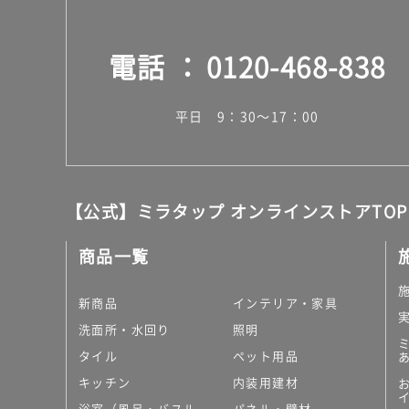
2
6
9
電話
0120-468-838
マ
グ
ネ
平日 9：30～17：00
ッ
ト
バ
ス
ル
【公式】ミラタップ オンラインストアTOP
ー
ム
商品一覧
デ
ィ
新商品
インテリア・家具
ス
ペ
洗面所・水回り
照明
ン
タイル
ペット用品
サ
キッチン
内装用建材
ー
ホ
浴室（風呂・バスル
パネル・壁材