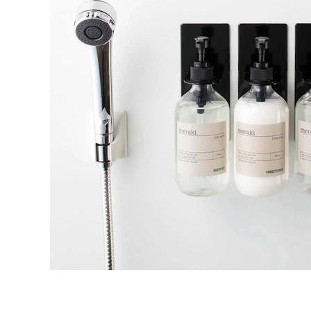
タイル
フローリ
ング
屋内床・
屋外床・
土足・遮
浴室床・
音・床暖
駐車場