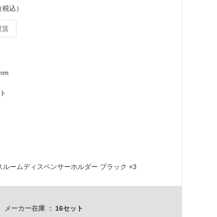
ト（税込）
運賃
0mm
ット
バスルームディスペンサーホルダー ブラック ×3
メーカー在庫
16セット