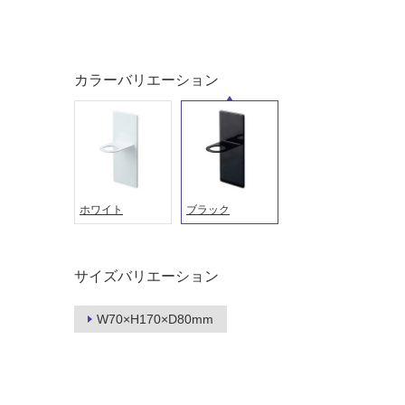
対
非
応
常
し
に
て
適
カラーバリエーション
い
し
る
て
い
対
る
応
し
適
て
し
ホワイト
ブラック
い
て
る
い
が
る
制
が
サイズバリエーション
限
注
あ
意
W70×H170×D80mm
り
が
の
必
為
要
注
適