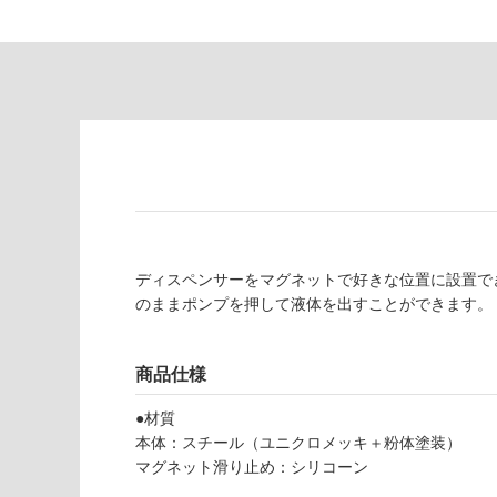
意
し
が
て
必
い
要
な
※
い
商
屋内壁・屋外
品
壁・浴室壁
仕
様
使用可
欄
能
を
ご
ディスペンサーをマグネットで好きな位置に設置で
使用可
確
のままポンプを押して液体を出すことができます。
能
認
(寒冷地
く
商品仕様
以外)
だ
B
さ
使用不
A
●材質
い
可
1
本体：スチール（ユニクロメッキ＋粉体塗装）
対
9
マグネット滑り止め：シリコーン
応
2