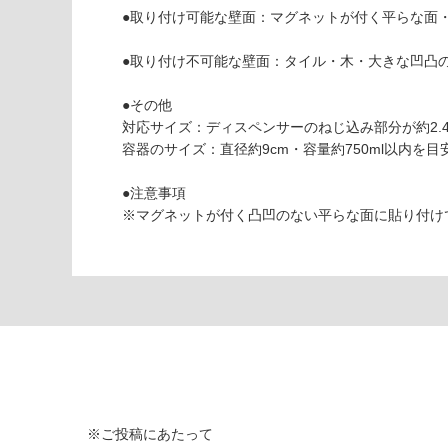
し
6
●取り付け可能な壁面：マグネットが付く平らな面
て
9
い
S
●取り付け不可能な壁面：タイル・木・大きな凹凸
な
マ
い
グ
●その他
ネ
対応サイズ：ディスペンサーのねじ込み部分が約2.4～
ッ
容器のサイズ：直径約9cm・容量約750ml以内を目
ト
バ
●注意事項
ス
※マグネットが付く凸凹のない平らな面に貼り付け
ル
ー
ム
デ
ィ
ス
ペ
ン
サ
ー
※ご投稿にあたって