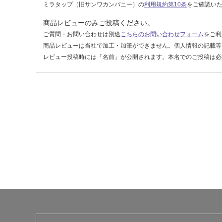
ホ
ミラタップ（旧サンワカンパニー）の
利用規約第10条
をご確認い
ル
商品レビューのみご投稿ください。
ダ
ご質問・お問い合わせは別途
こちらのお問い合わせフォーム
をご利
ー
商品レビューは当社で加工・加筆ができません。個人情報の記載等
3
個
レビュー投稿時には「名前」が公開されます。本名でのご投稿は必
セ
ッ
ト
ブ
ラ
ッ
ク
運賃表
F
B
A
1
9