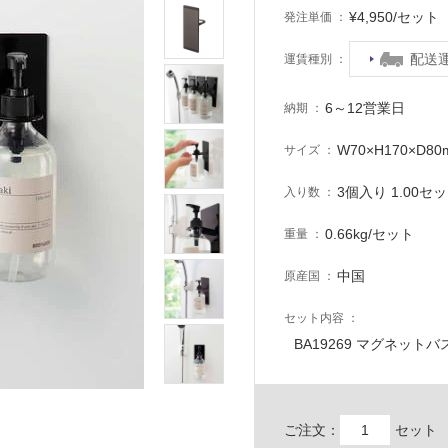
¥4,950/セッ
発注単価
配送
運賃種別
6～12営業日
納期
W70×H170×D8
サイズ
3個入り 1.00セ
入り数
0.66kg/セット
重量
中国
原産国
セット内容
BA19269 マグネット
ご注文：
セット