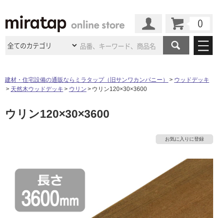
カート
マイページ
商品カテゴリ
建材・住宅設備の通販ならミラタップ（旧サンワカンパニー）
ウッドデッキ
天然木ウッドデッキ
ウリン
ウリン120×30×3600
施工事例
洗面所・水回り
タイル
ウリン120×30×3600
ショールーム
施工事例
法人案件納入事例
キッチン
浴室（風呂・
バスルー
ム）・
トイレ
ショールームの
ご案内
東京
ショールーム
お気に入りに登録
ミラタップ
のあるくらし
お客様訪問
インタビュー
ドア（扉）・
建具・玄関
サポート
扉
エクステリア
（外構）
大阪
ショールーム
仙台
ショールーム
店舗・施設事例
その他サービス
ご利用ガイド
初めての方へ
ウッドデッキ
フローリング・
床材
名古屋
ショールーム
京都
ショールーム
ミラタップと
創る家
工事会社紹介
Coziコンシ
よくある質問
お問い合わせ
ASOLIE
ェルジュ
収納
インテリア・
家具
福岡
ショールーム
札幌スマート
ショールー