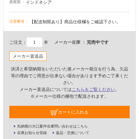
床・
インドネシア
原産国
浴
室
【配送制限あり】商品仕様欄をご確認下さい。
注意事項
床・
駐
車
ご注文：
本
メーカー在庫
完売中です
場
メーカー直送品
非
常
決済と希望納期をいただいた後メーカー発注を行う為、欠品
に
等の理由でご用意が出来ない場合があります予めご了承くだ
適
さい。
し
メーカー直送品については
こちらをご覧ください
。
て
※メーカー仕様の梱包で配送されます。
い
る
カートに入れる
適
し
先納期の大口案件在庫問い合わせはこちら
て
在庫お知らせ登録
返品・交換について
い