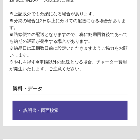
の
0
為
0
※上記以外でも分納になる場合があります。
注
※分納の場合は2日以上に分けての配送になる場合がありま
意
要確認
す。
が
※路線便での配送となりますので、稀に納期回答後であって
必
運
も納期の遅延が発生する場合があります。
要
賃
※納品日は工期数日前に設定いただきますようご協力をお願
※
合
いします。
商
計
※やむを得ず4t車輛以外の配送となる場合、チャーター費用
品
:
が発生いたします。ご注意ください。
仕
¥0/
様
本
欄
資料・データ
を
ご
確
説明書・図面検索
認
く
だ
さ
い