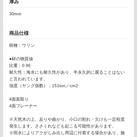
厚み
用
不
30mm
可
商品仕様
樹種：ウリン
フ
●材の物質値
ロ
比重：0.96
耐久性：海水にも耐久性があり、半永久的に腐ることはない
ー
と言われています。
強度（ヤング係数）：151ton／cm2
リ
4面面取り
4面プレーナー
ン
※天然木の上、反りや曲がり、小口の割れ・欠けも一定程度
グ
発生します。ささくれなども起こる可能性があります。
※雨水によりアクがしみ出し周辺に付着する場合があり、施