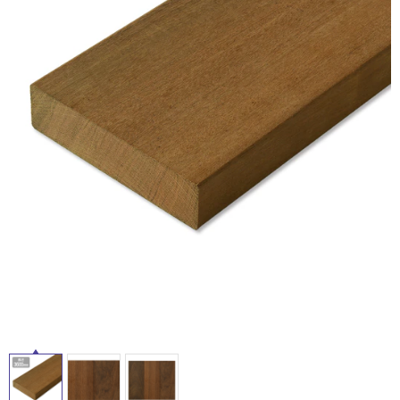
ム
修理お問い合わせ
クレーム公開
自分らしい家づくり
最高のリノベ会社が
みつ
照明
ペット用品
横浜スマート
ショールー
SUVACO
かる
リノベりす
ム
ウェルビーみのお
HDC
説明書・図面検索
水まわり
3年保証
BOX
内装用建材
パネル・壁材
お役立ち情報
住まいの
スタイリング
ロートアイアン
天然石・石材
アイデア
ミラタップ
チャンネル
メンテナンス・
施工材
新商品
オンライン相談