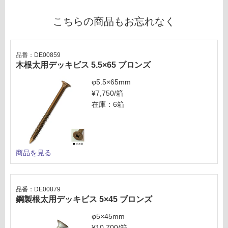
対
こちらの商品もお忘れなく
応
し
て
品番：DE00859
い
木根太用デッキビス 5.5×65 ブロンズ
な
い
φ5.5×65mm
¥7,750/箱
在庫：6箱
商品を見る
品番：DE00879
鋼製根太用デッキビス 5×45 ブロンズ
φ5×45mm
¥10,700/箱