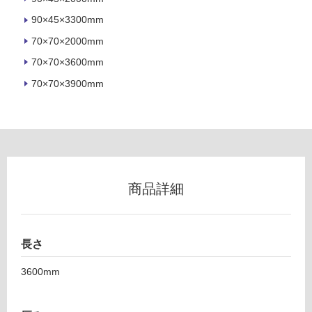
外
壁・
90×45×3300mm
浴
70×70×2000mm
室
70×70×3600mm
壁
70×70×3900mm
使
用
可
能
使
用
商品詳細
可
能
(寒
冷
長さ
地
3600mm
以
外)
使