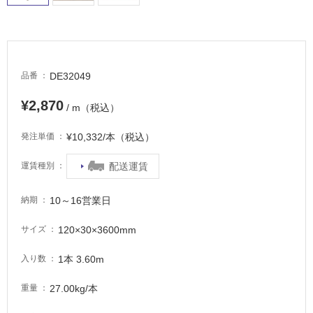
DE32049
品番
¥2,870
/ m（税込）
タ
¥10,332/本（税込）
発注単価
イ
配送運賃
運賃種別
ル
10～16営業日
納期
屋
120×30×3600mm
サイズ
内
1本 3.60m
床・
入り数
屋
27.00kg/本
重量
外