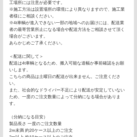
土足・遮
工場所には注意が必要です。
※施工方法は設置場所の環境により異なりますので、施工業
音・床暖
D
者様にご相談ください。
E
対
※4t車輌が進入できない一部の地域へのお届けには、配送業
3
応
者の最寄営業所止になる場合や配送方法をご相談させて頂く
2
し
場合がございます。
0
て
あらかじめご了承ください。
4
い
9
る
＜配送に関して＞
ウ
配送は4t車輌となるため、搬入可能な道幅か事前確認をお願
対
リ
いします。
応
ン
こちらの商品は土曜日の配送が出来ません。ご注意くださ
し
1
い。
て
2
また、社会的なドライバー不足により配送が安定していない
い
0
ため、一度のご注文数量によって分納になる場合がありま
る
×
す。
が
3
制
0
（分納になる目安）
限
×
製品長さ 一度のご注文数量
あ
3
2m未満 約20ケース以上のご注文
り
6
2m以上 約10ケース以上のご注文