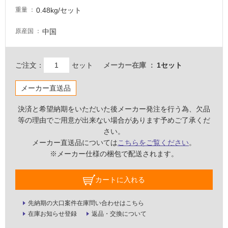
な
0.48kg/セット
重量
い
中国
原産国
屋
内
ご注文：
セット
メーカー在庫
1セット
壁・
屋
メーカー直送品
外
決済と希望納期をいただいた後メーカー発注を行う為、欠品
壁・
等の理由でご用意が出来ない場合があります予めご了承くだ
浴
さい。
室
メーカー直送品については
こちらをご覧ください
。
壁
※メーカー仕様の梱包で配送されます。
使
用
カートに入れる
可
能
先納期の大口案件在庫問い合わせはこちら
在庫お知らせ登録
返品・交換について
使