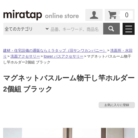
カート
マイページ
商品カテゴリ
建材・住宅設備の通販ならミラタップ（旧サンワカンパニー）
洗面所・水回
り
洗面アクセサリー
tower バスアクセサリー
マグネットバスルーム物干
施工事例
洗面所・水回り
タイル
し竿ホルダー2個組 ブラック
ショールーム
施工事例
法人案件納入事例
マグネットバスルーム物干し竿ホルダー
キッチン
浴室（風呂・
バスルー
ム）・
トイレ
ショールームの
ご案内
東京
ショールーム
2個組 ブラック
ミラタップ
のあるくらし
お客様訪問
インタビュー
ドア（扉）・
建具・玄関
サポート
扉
エクステリア
（外構）
大阪
ショールーム
仙台
ショールーム
店舗・施設事例
お気に入りに登録
タ
その他サービス
ご利用ガイド
初めての方へ
ウッドデッキ
フローリング・
床材
名古屋
ショールーム
京都
ショールーム
ミラタップと
創る家
工事会社紹介
Coziコンシ
イ
よくある質問
お問い合わせ
ASOLIE
ェルジュ
収納
インテリア・
家具
福岡
ショールーム
札幌スマート
ショールー