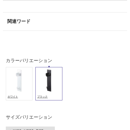
用
可
能
(寒
冷
地
以
外)
使
カラーバリエーション
用
不
可
ホワイト
ブラック
フ
ロ
サイズバリエーション
ー