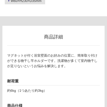
W60×H230×D35mm
リ
B
A
ン
1
9
グ
2
商品詳細
8
9
土足・遮
マ
音・床暖
グ
マグネットが付く浴室壁面のお好みの位置に、簡単取り付け
ネ
対
ができる物干し竿ホルダーです。洗濯物が多くて室内物干し
ッ
応
が足りないというお悩みを解決します。
ト
し
バ
て
ス
耐荷重
い
ル
る
約6kg（1つあたり約3kg）
ー
対
ム
応
物
し
商品仕様
干