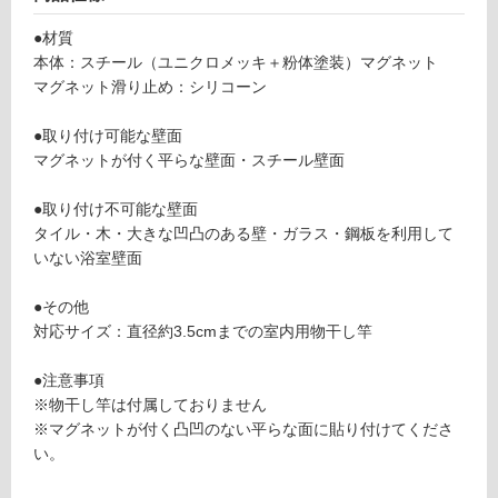
て
し
●材質
い
竿
本体：スチール（ユニクロメッキ＋粉体塗装）マグネット
る
ホ
マグネット滑り止め：シリコーン
が
ル
制
ダ
●取り付け可能な壁面
限
ー
マグネットが付く平らな壁面・スチール壁面
あ
2
り
個
●取り付け不可能な壁面
の
組
タイル・木・大きな凹凸のある壁・ガラス・鋼板を利用して
為
ブ
いない浴室壁面
注
ラ
意
ッ
●その他
が
ク
対応サイズ：直径約3.5cmまでの室内用物干し竿
必
要
運賃表
●注意事項
※
F
※物干し竿は付属しておりません
商
※マグネットが付く凸凹のない平らな面に貼り付けてくださ
品
運
い。
仕
賃
様
合