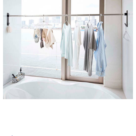
ル
ム
修理お問い合わせ
クレーム公開
自分らしい家づくり
最高のリノベ会社が
みつ
照明
ペット用品
横浜スマート
ショールー
SUVACO
かる
リノベりす
屋
ム
ウェルビーみのお
HDC
説明書・図面検索
水まわり
3年保証
BOX
内装用建材
パネル・壁材
内
床・
お役立ち情報
住まいの
スタイリング
ロートアイアン
天然石・石材
屋
アイデア
外
ミラタップ
チャンネル
メンテナンス・
施工材
新商品
床・
オンライン相談
浴
室
床・
駐
車
場
非
常
に
適