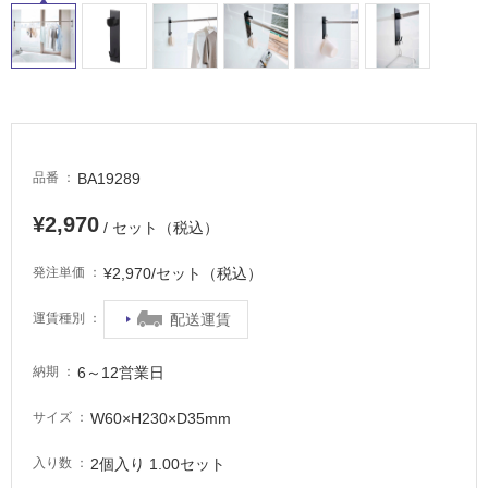
し
て
い
る
適
し
て
BA19289
品番
い
¥2,970
る
/ セット（税込）
が
注
¥2,970/セット（税込）
発注単価
意
配送運賃
運賃種別
が
必
要
6～12営業日
納期
適
W60×H230×D35mm
サイズ
し
て
2個入り 1.00セット
入り数
い