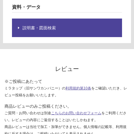
欄
計
資料・データ
を
:
ご
¥1,
確
14
説明書・図面検索
認
0/
く
セ
だ
ッ
さ
ト
い
対
レビュー
応
し
※ご投稿にあたって
て
ミラタップ（旧サンワカンパニー）の
利用規約第10条
をご確認いただき、レ
い
ビュー投稿をお願いいたします。
な
い
商品レビューのみご投稿ください。
ご質問・お問い合わせは別途
こちらのお問い合わせフォーム
をご利用くださ
い。レビューの内容にご返信することはいたしかねます。
商品レビューは当社で加工・加筆ができません。個人情報の記載等、利用規
約に反する場合は、ご投稿いただいても表示されません。