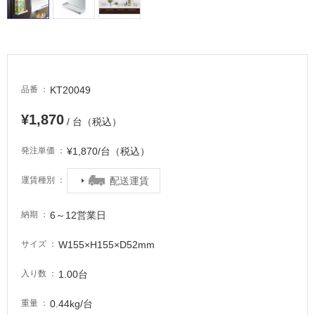
る
適
し
て
い
る
KT20049
品番
が
注
¥1,870
/ 台（税込）
意
が
¥1,870/台（税込）
発注単価
必
要
配送運賃
運賃種別
適
6～12営業日
納期
し
て
W155×H155×D52mm
サイズ
い
な
1.00台
入り数
い
0.44kg/台
重量