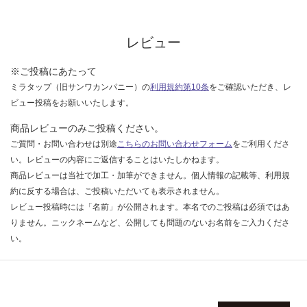
認
く
だ
レビュー
さ
い
※ご投稿にあたって
ミラタップ（旧サンワカンパニー）の
利用規約第10条
をご確認いただき、レ
対
ビュー投稿をお願いいたします。
応
し
商品レビューのみご投稿ください。
て
ご質問・お問い合わせは別途
こちらのお問い合わせフォーム
をご利用くださ
い
い。レビューの内容にご返信することはいたしかねます。
な
商品レビューは当社で加工・加筆ができません。個人情報の記載等、利用規
い
約に反する場合は、ご投稿いただいても表示されません。
レビュー投稿時には「名前」が公開されます。本名でのご投稿は必須ではあ
りません。ニックネームなど、公開しても問題のないお名前をご入力くださ
い。