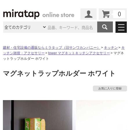
カート
マイページ
商品カテゴリ
建材・住宅設備の通販ならミラタップ（旧サンワカンパニー）
キッチン
キ
ッチン雑貨・アクセサリー
tower マグネットキッチンアクセサリー
マグネ
施工事例
洗面所・水回り
タイル
ットラップホルダー ホワイト
ショールーム
施工事例
法人案件納入事例
マグネットラップホルダー ホワイト
キッチン
浴室（風呂・
バスルー
ム）・
トイレ
タ
ショールームの
ご案内
東京
ショールーム
ミラタップ
のあるくらし
お客様訪問
インタビュー
ドア（扉）・
建具・玄関
お気に入りに登録
サポート
イ
扉
エクステリア
（外構）
大阪
ショールーム
仙台
ショールーム
店舗・施設事例
その他サービス
ご利用ガイド
初めての方へ
ル
ウッドデッキ
フローリング・
床材
名古屋
ショールーム
京都
ショールーム
ミラタップと
創る家
工事会社紹介
Coziコンシ
よくある質問
お問い合わせ
ASOLIE
ェルジュ
屋
収納
インテリア・
家具
福岡
ショールーム
札幌スマート
ショールー