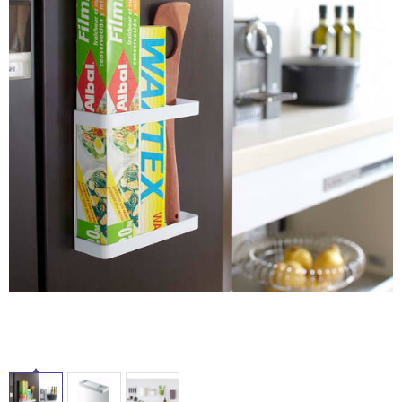
内
ム
修理お問い合わせ
クレーム公開
自分らしい家づくり
最高のリノベ会社が
みつ
床・
照明
ペット用品
横浜スマート
ショールー
SUVACO
かる
リノベりす
屋
ム
ウェルビーみのお
HDC
説明書・図面検索
水まわり
3年保証
外
BOX
内装用建材
パネル・壁材
床・
お役立ち情報
住まいの
スタイリング
浴
ロートアイアン
天然石・石材
アイデア
室
ミラタップ
チャンネル
床・
メンテナンス・
施工材
新商品
オンライン相談
駐
車
場
非
常
に
適
し
て
い