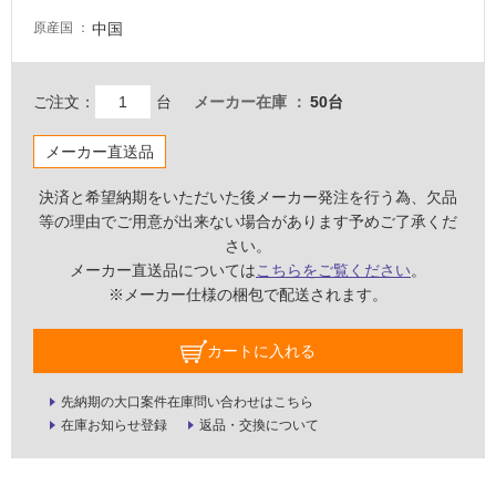
屋
中国
原産国
内
壁・
屋
ご注文：
台
メーカー在庫
50台
外
壁・
メーカー直送品
浴
決済と希望納期をいただいた後メーカー発注を行う為、欠品
室
等の理由でご用意が出来ない場合があります予めご了承くだ
壁
さい。
メーカー直送品については
こちらをご覧ください
。
使
※メーカー仕様の梱包で配送されます。
用
可
能
カートに入れる
使
先納期の大口案件在庫問い合わせはこちら
用
在庫お知らせ登録
返品・交換について
可
能
(寒