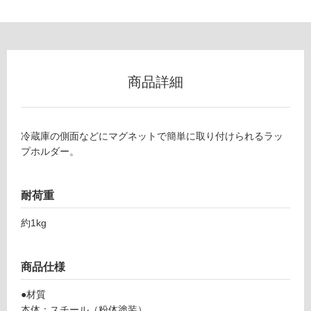
ン
グ
K
土足・遮
T
商品詳細
2
音・床暖
0
対
0
応
冷蔵庫の側面などにマグネットで簡単に取り付けられるラッ
4
し
プホルダー。
9
て
マ
い
グ
る
耐荷重
ネ
ッ
対
約1kg
ト
応
ラ
し
ッ
て
商品仕様
プ
い
ホ
る
●材質
ル
が
本体：スチール（粉体塗装）