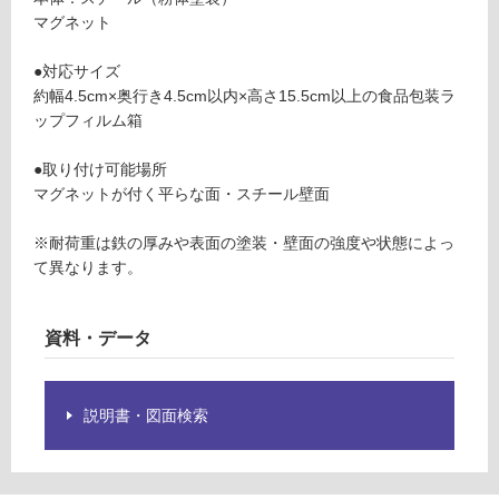
ダ
制
マグネット
ー
限
ホ
あ
●対応サイズ
ワ
り
約幅4.5cm×奥行き4.5cm以内×高さ15.5cm以上の食品包装ラ
イ
の
ップフィルム箱
ト
為
注
●取り付け可能場所
運賃表
意
マグネットが付く平らな面・スチール壁面
F
が
必
※耐荷重は鉄の厚みや表面の塗装・壁面の強度や状態によっ
要
て異なります。
運
※
賃
商
合
資料・データ
品
計
仕
:
様
¥1,
欄
説明書・図面検索
14
を
0/
ご
台
確