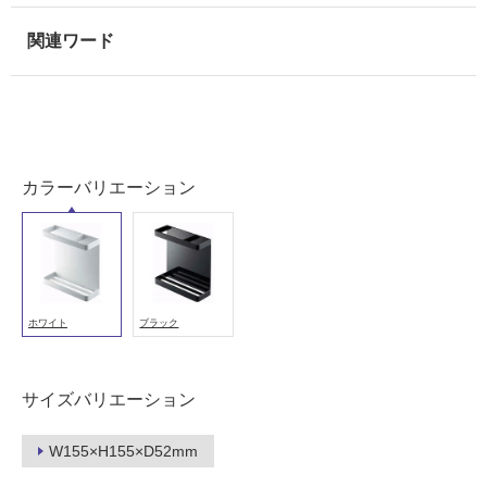
冷
地
以
外)
使
用
不
可
カラーバリエーション
フ
ホワイト
ブラック
ロ
ー
サイズバリエーション
リ
W155×H155×D52mm