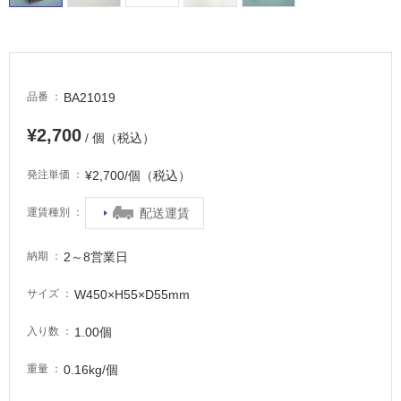
適
し
て
い
る
BA21019
品番
が
注
¥2,700
/ 個（税込）
意
が
¥2,700/個（税込）
発注単価
必
要
配送運賃
運賃種別
適
し
2～8営業日
納期
て
い
W450×H55×D55mm
サイズ
な
い
1.00個
入り数
0.16kg/個
重量
屋
内