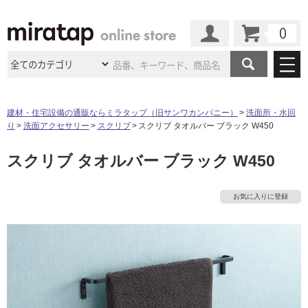
カート
マイページ
商品カテゴリ
建材・住宅設備の通販ならミラタップ（旧サンワカンパニー）
洗面所・水回
り
洗面アクセサリー
スクリブ
スクリブ タオルバー ブラック W450
施工事例
洗面所・水回り
タイル
スクリブ タオルバー ブラック W450
ショールーム
タ
施工事例
法人案件納入事例
キッチン
浴室（風呂・
バスルー
ム）・
トイレ
ショールームの
ご案内
東京
ショールーム
イ
お気に入りに登録
ミラタップ
のあるくらし
お客様訪問
インタビュー
ドア（扉）・
建具・玄関
サポート
扉
エクステリア
（外構）
大阪
ショールーム
仙台
ショールーム
ル
店舗・施設事例
その他サービス
ご利用ガイド
初めての方へ
ウッドデッキ
フローリング・
床材
名古屋
ショールーム
京都
ショールーム
屋
ミラタップと
創る家
工事会社紹介
Coziコンシ
よくある質問
お問い合わせ
内
ASOLIE
ェルジュ
収納
インテリア・
家具
福岡
ショールーム
札幌スマート
ショールー
床・