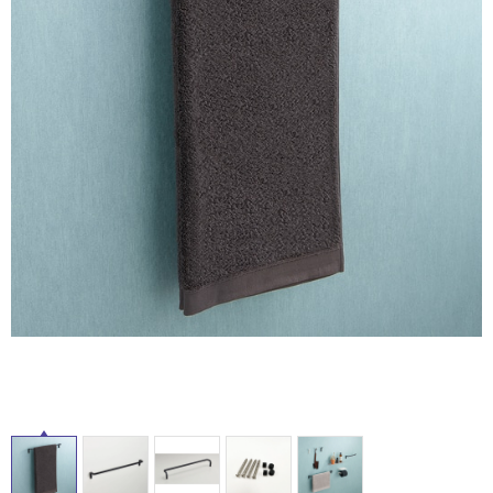
ム
修理お問い合わせ
クレーム公開
屋
自分らしい家づくり
最高のリノベ会社が
みつ
照明
ペット用品
横浜スマート
ショールー
外
SUVACO
かる
リノベりす
ム
ウェルビーみのお
HDC
説明書・図面検索
水まわり
3年保証
床・
BOX
内装用建材
パネル・壁材
浴
お役立ち情報
住まいの
スタイリング
室
ロートアイアン
天然石・石材
アイデア
床・
ミラタップ
チャンネル
駐
メンテナンス・
施工材
新商品
オンライン相談
車
場
非
常
に
適
し
て
い
る