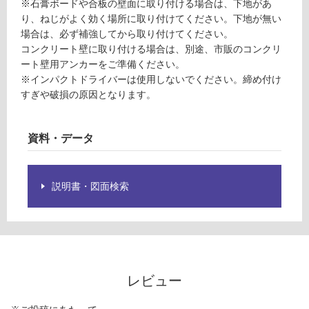
※石膏ボードや合板の壁面に取り付ける場合は、下地があ
限
W
り、ねじがよく効く場所に取り付けてください。下地が無い
あ
4
場合は、必ず補強してから取り付けてください。
り
5
コンクリート壁に取り付ける場合は、別途、市販のコンクリ
の
0
ート壁用アンカーをご準備ください。
為
※インパクトドライバーは使用しないでください。締め付け
注
運賃表
すぎや破損の原因となります。
意
G
が
必
資料・データ
運
要
賃
※
合
商
計
説明書・図面検索
品
:
仕
¥8
様
9
欄
0/
を
個
ご
確
レビュー
認
く