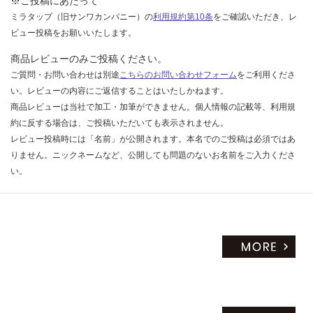
※ご投稿にあたって
だ
ミラタップ（旧サンワカンパニー）の
利用規約第10条
をご確認いただき、レ
さ
ビュー投稿をお願いいたします。
い
商品レビューのみご投稿ください。
対
ご質問・お問い合わせは別途
こちらのお問い合わせフォーム
をご利用くださ
応
い。レビューの内容にご返信することはいたしかねます。
し
商品レビューは当社で加工・加筆ができません。個人情報の記載等、利用規
て
約に反する場合は、ご投稿いただいても表示されません。
い
レビュー投稿時には「名前」が公開されます。本名でのご投稿は必須ではあ
な
りません。ニックネームなど、公開しても問題のないお名前をご入力くださ
い
い。