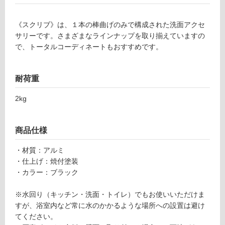
グ
B
A
《スクリブ》は、１本の棒曲げのみで構成された洗面アクセ
2
サリーです。さまざまなラインナップを取り揃えていますの
土足・遮
1
で、トータルコーディネートもおすすめです。
音・床暖
0
1
対
耐荷重
9
応
ス
し
2kg
ク
て
リ
い
ブ
る
商品仕様
タ
対
オ
・材質：アルミ
応
ル
・仕上げ：焼付塗装
し
バ
・カラー：ブラック
て
ー
い
ブ
※水回り（キッチン・洗面・トイレ）でもお使いいただけま
る
ラ
すが、浴室内など常に水のかかるような場所への設置は避け
が
ッ
てください。
制
ク