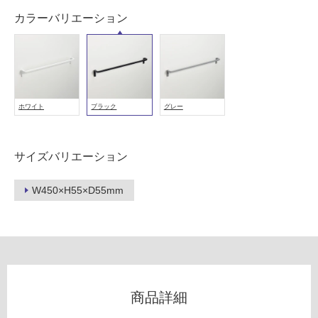
以
カラーバリエーション
外)
使
用
不
可
ホワイト
ブラック
グレー
サイズバリエーション
フ
W450×H55×D55mm
ロ
ー
リ
商品詳細
ン