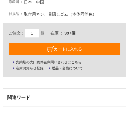
日本・中国
原産国
壁・
屋
取付用ネジ、目隠しゴム（本体同等色）
付属品
外
壁・
ご注文：
個
在庫
397個
浴
室
カートに入れる
壁
使
先納期の大口案件在庫問い合わせはこちら
用
在庫お知らせ登録
返品・交換について
可
能
使
用
可
能
(寒
冷
地