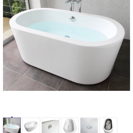
ム
修理お問い合わせ
クレーム公開
自分らしい家づくり
最高のリノベ会社が
みつ
照明
ペット用品
タ
横浜スマート
ショールー
SUVACO
かる
リノベりす
ム
ウェルビーみのお
HDC
説明書・図面検索
水まわり
3年保証
BOX
イ
内装用建材
パネル・壁材
お役立ち情報
住まいの
スタイリング
ル
ロートアイアン
天然石・石材
アイデア
ミラタップ
チャンネル
屋
メンテナンス・
施工材
新商品
オンライン相談
内
床・
屋
外
床・
浴
室
床・
駐
車