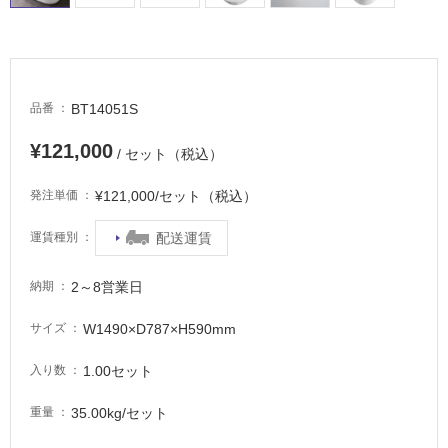
場
非
常
に
BT14051S
品番
適
し
¥121,000
/ セット（税込）
て
い
¥121,000/セット（税込）
発注単価
る
配送運賃
運賃種別
適
し
2～8営業日
納期
て
い
W1490×D787×H590mm
サイズ
る
が
1.00セット
入り数
注
意
35.00kg/セット
重量
が
必