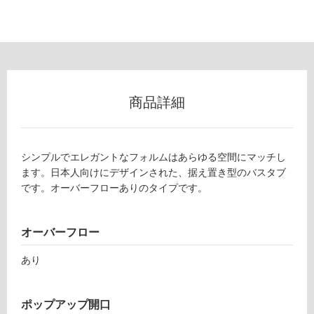
使
用
可
能
使
用
商品詳細
可
能
(寒
冷
シンプルでエレガントなフォルムはあらゆる空間にマッチし
地
ます。日本人向けにデザインされた、据え置き型のバスタブ
以
です。オーバーフローありのタイプです。
外)
使
オーバーフロー
用
不
あり
B
可
T
1
ポップアップ開口
4