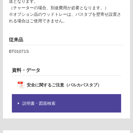
送となります。
ル
い
（チャーターの場合、別途費用が必要となります。）
カ
る
※オプション品のウッドトレーは、バスタブを壁寄せ設置さ
バ
れる場合はご使用できません。
対
ス
応
タ
し
ブ
従来品
て
い
運賃表
BT01071S
る
C
が
O
制
資料・データ
V
限
E
あ
R
安全に関するご注意（バルカバスタブ）
り
F
の
L
為
説明書・図面検索
O
注
W
意
2
が
バ
必
ス
要