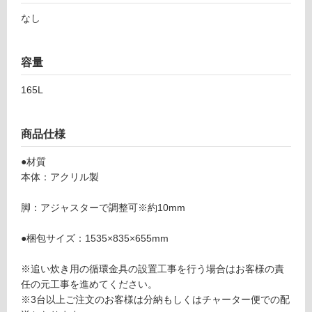
0
フ
なし
5
1
ロ
S
容量
バ
ー
ス
165L
タ
リ
ブ
商品仕様
バ
ン
ル
●材質
カ
本体：アクリル製
-
グ
B
脚：アジャスターで調整可※約10mm
T
土足・遮
1
●梱包サイズ：1535×835×655mm
音・床暖
4
0
対
※追い炊き用の循環金具の設置工事を行う場合はお客様の責
5
応
任の元工事を進めてください。
1
し
※3台以上ご注文のお客様は分納もしくはチャーター便での配
バ
て