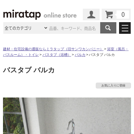
カート
マイページ
商品カテゴリ
建材・住宅設備の通販ならミラタップ（旧サンワカンパニー）
浴室（風呂・
バスルーム）・トイレ
バスタブ（浴槽）
バルカ
バスタブ バルカ
施工事例
洗面所・水回り
タイル
バスタブ バルカ
ショールーム
施工事例
法人案件納入事例
キッチン
浴室（風呂・
バスルー
ム）・
トイレ
ショールームの
ご案内
東京
ショールーム
お気に入りに登録
ミラタップ
のあるくらし
お客様訪問
インタビュー
ドア（扉）・
建具・玄関
サポート
扉
エクステリア
（外構）
大阪
ショールーム
仙台
ショールーム
店舗・施設事例
その他サービス
ご利用ガイド
初めての方へ
ウッドデッキ
フローリング・
床材
名古屋
ショールーム
京都
ショールーム
ミラタップと
創る家
工事会社紹介
Coziコンシ
よくある質問
お問い合わせ
ASOLIE
ェルジュ
収納
インテリア・
家具
福岡
ショールーム
札幌スマート
ショールー