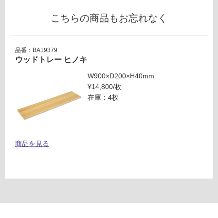
タ
※
ブ
こちらの商品もお忘れなく
商
バ
品
ル
仕
カ
品番：BA19379
様
用
ウッドトレー ヒノキ
欄
排
を
W900×D200×H40mm
水
ご
¥14,800/枚
ト
確
在庫：4枚
ラ
認
ッ
く
プ
だ
-
さ
商品を見る
い
運
対
賃
応
合
し
計
て
:
い
¥6,