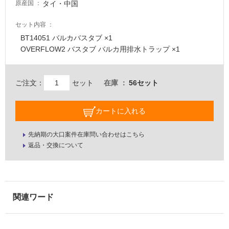
タイ・中国
原産国
要
適
セット内容
し
BT14051 バルカバスタブ ×1
て
OVERFLOW2 バスタブ バルカ用排水トラップ ×1
い
な
い
ご注文：
セット
在庫
56セット
屋
カートに入れる
内
壁・
先納期の大口案件在庫問い合わせはこちら
返品・交換について
屋
外
壁・
浴
室
壁