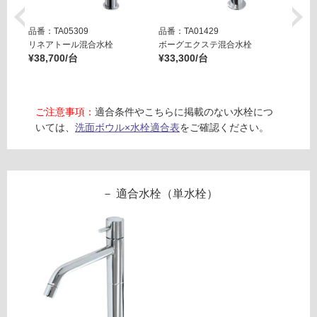
使
用
品番：TA05309
品番：TA01429
品番：T
可
リネアトール混合水栓
ボーグエクステ混合水栓
スット
能
¥38,700/台
¥33,300/台
対応) K
(寒
¥38,1
冷
地
以
ご注意事項：
適合条件やこちらに掲載のない水栓につ
外)
いては、
洗面ボウル×水栓適合表
をご確認ください。
使
用
不
適合水栓（単水栓）
可
フ
ロ