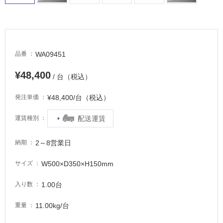
WA09451
品番
¥48,400
/ 台（税込）
¥48,400/台（税込）
発注単価
配送運賃
運賃種別
2～8営業日
納期
W500×D350×H150mm
サイズ
1.00台
入り数
11.00kg/台
重量