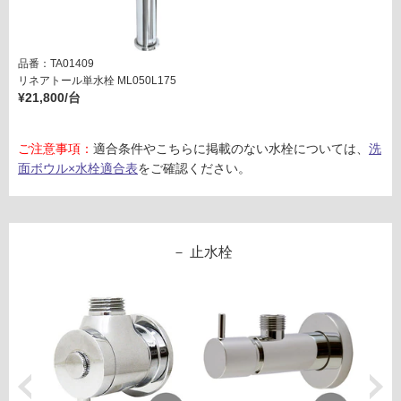
ー
リ
品番：TA01409
リネアトール単水栓 ML050L175
¥21,800/台
ン
グ
ご注意事項：
適合条件やこちらに掲載のない水栓については、
洗
面ボウル×水栓適合表
をご確認ください。
土足・遮
音・床暖
W
A
対
止水栓
0
応
9
し
4
て
5
い
1
る
デ
対
ュ
応