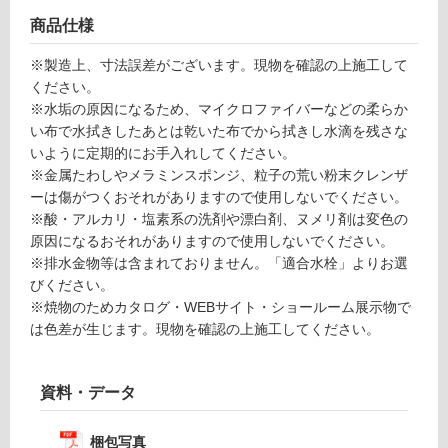
に
適
商品仕様
し
※製造上、寸法誤差がございます。現物を確認の上施工して
て
ください。
い
※水垢の原因になるため、マイクロファイバーなどの柔らか
る
い布で水拭きしたあとは乾いた布でから拭きし水滴を残さな
適
いように定期的にお手入れしてください。
し
※金属たわしやメラミンスポンジ、粒子の荒い粉末クレンザ
て
ーは傷がつくおそれがありますので使用しないでください。
い
※酸・アルカリ・塩素系の洗剤や漂白剤、ヌメリ剤は変色の
る
原因になるおそれがありますので使用しないでください。
が
※排水金物等は含まれておりません。「適合水栓」よりお選
注
びください。
意
※焼物のためカタログ・WEBサイト・ショールーム展示物で
が
は色差が生じます。現物を確認の上施工してください。
必
要
資料・データ
適
し
て
梱包写真