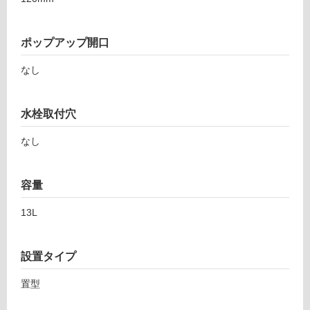
ル
ポップアップ開口
屋
なし
内
床・
屋
水栓取付穴
外
なし
床・
浴
室
容量
床・
13L
駐
車
場
設置タイプ
非
置型
常