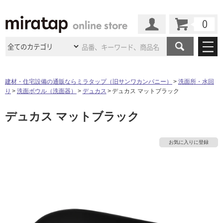
カート
マイページ
商品カテゴリ
建材・住宅設備の通販ならミラタップ（旧サンワカンパニー）
洗面所・水回
り
洗面ボウル（洗面器）
デュカス
デュカス マットブラック
施工事例
洗面所・水回り
タイル
デュカス マットブラック
ショールーム
施工事例
法人案件納入事例
キッチン
浴室（風呂・
バスルー
ム）・
トイレ
ショールームの
ご案内
東京
ショールーム
お気に入りに登録
ミラタップ
のあるくらし
お客様訪問
インタビュー
ドア（扉）・
建具・玄関
サポート
扉
エクステリア
（外構）
大阪
ショールーム
仙台
ショールーム
店舗・施設事例
その他サービス
ご利用ガイド
初めての方へ
ウッドデッキ
フローリング・
床材
名古屋
ショールーム
京都
ショールーム
ミラタップと
創る家
工事会社紹介
Coziコンシ
よくある質問
お問い合わせ
ASOLIE
ェルジュ
収納
インテリア・
家具
福岡
ショールーム
札幌スマート
ショールー