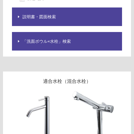
い
な
い
説明書・図面検索
屋
内
「洗面ボウル×水栓」検索
壁・
屋
外
壁・
浴
適合水栓（混合水栓）
室
壁
使
用
可
能