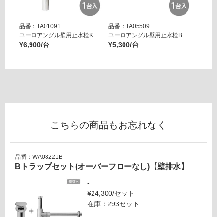
カ
し
ス
て
マ
品番：TA01091
品番：TA05509
品番：T
い
ッ
ユーロアングル壁用止水栓K
ユーロアングル壁用止水栓B
壁用ア
る
ト
¥6,900/台
¥5,300/台
ー ブ
が
ブ
¥14,8
制
ラ
限
ッ
あ
ク
り
の
運賃表
為
E
こちらの商品もお忘れなく
注
意
運
が
賃
必
品番：WA08221B
合
Bトラップセット(オーバーフローなし)【壁排水】
要
計
※
-
:
商
¥24,300/セット
¥1,
品
在庫：293セット
65
仕