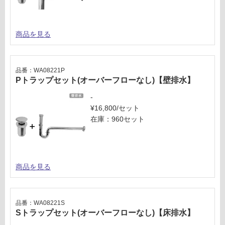
0/
様
台
欄
を
商品を見る
ご
確
認
く
品番：WA08221P
Pトラップセット(オーバーフローなし)【壁排水】
だ
さ
-
い
¥16,800/セット
対
在庫：960セット
応
し
て
い
商品を見る
な
い
品番：WA08221S
Sトラップセット(オーバーフローなし)【床排水】