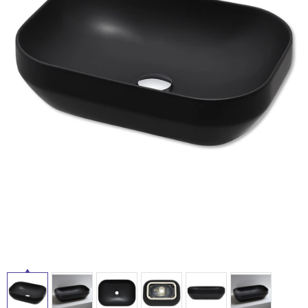
ム
修理お問い合わせ
クレーム公開
自分らしい家づくり
最高のリノベ会社が
みつ
照明
ペット用品
横浜スマート
ショールー
SUVACO
かる
リノベりす
ム
ウェルビーみのお
HDC
説明書・図面検索
水まわり
3年保証
BOX
内装用建材
パネル・壁材
お役立ち情報
住まいの
スタイリング
ロートアイアン
天然石・石材
アイデア
ミラタップ
チャンネル
メンテナンス・
施工材
新商品
オンライン相談