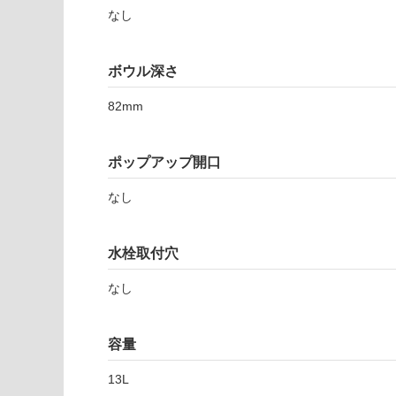
注
適
なし
意
し
が
て
必
ボウル深さ
い
要
な
※
82mm
い
商
屋内壁・屋外
品
壁・浴室壁
仕
ポップアップ開口
様
使用可
欄
なし
能
を
ご
水栓取付穴
使用可
確
能
認
なし
(寒冷地
く
以外)
だ
さ
使用不
容量
い
可
13L
対