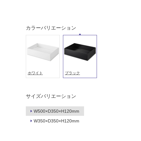
カラーバリエーション
ホワイト
ブラック
タイル
フローリ
サイズバリエーション
ング
W500×D350×H120mm
屋内床・
W350×D350×H120mm
屋外床・
土足・遮
浴室床・
音・床暖
駐車場