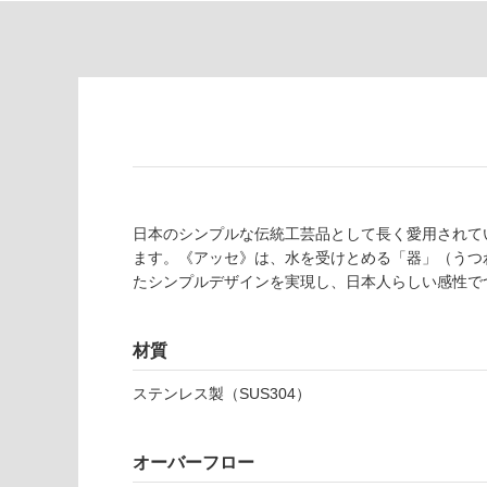
対
非
応
常
し
に
て
適
い
し
る
て
い
対
る
応
し
適
日本のシンプルな伝統工芸品として長く愛用されて
て
し
ます。《アッセ》は、水を受けとめる「器」（うつ
い
て
たシンプルデザインを実現し、日本人らしい感性で
る
い
が
る
制
が
材質
限
注
あ
ステンレス製（SUS304）
意
り
が
の
必
オーバーフロー
為
要