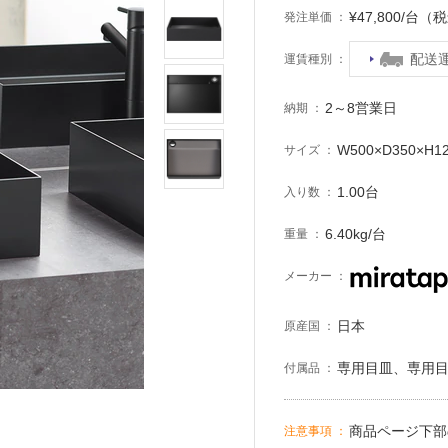
¥47,800/台（
発注単価
配送
運賃種別
2～8営業日
納期
W500×D350×H1
サイズ
1.00台
入り数
6.40kg/台
重量
メーカー
日本
原産国
専用目皿、専用
付属品
商品ページ下部
注意事項