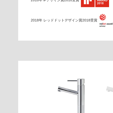
ク
運賃表
2018
年
レッドドットデザイン賞2018
受賞
E
運
賃
合
計
:
¥1,
65
0/
台