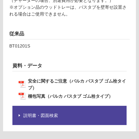
（チャーターの場合、別途費用が必要となります。）
6
て
※オプション品のウッドトレーは、バスタブを壁寄せ設置さ
1
い
れる場合はご使用できません。
バ
る
ル
対
カ
応
従来品
バ
し
ス
BT01201S
て
タ
い
ブ
る
ゴ
資料・データ
が
ム
制
栓
安全に関するご注意（バルカ バスタブ ゴム栓タイ
限
タ
プ）
あ
イ
り
梱包写真（バルカ バスタブ ゴム栓タイプ）
プ
の
為
運賃表
注
説明書・図面検索
C
意
H
が
2
必