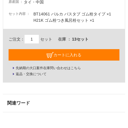
必
タイ・中国
原産国
要
BT14061 バルカ バスタブ ゴム栓タイプ ×1
セット内容
適
H21K ゴム栓つき風呂栓セット ×1
し
て
い
ご注文：
セット
在庫
13セット
な
い
カートに入れる
屋
先納期の大口案件在庫問い合わせはこちら
内
返品・交換について
壁・
屋
外
壁・
浴
室
壁