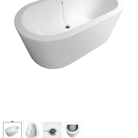
ム
修理お問い合わせ
クレーム公開
自分らしい家づくり
最高のリノベ会社が
みつ
照明
ペット用品
横浜スマート
ショールー
タ
SUVACO
かる
リノベりす
ム
ウェルビーみのお
HDC
説明書・図面検索
水まわり
3年保証
BOX
内装用建材
パネル・壁材
イ
お役立ち情報
住まいの
スタイリング
ロートアイアン
天然石・石材
ル
アイデア
ミラタップ
チャンネル
メンテナンス・
施工材
新商品
オンライン相談
屋
内
床・
屋
外
床・
浴
室
床・
駐