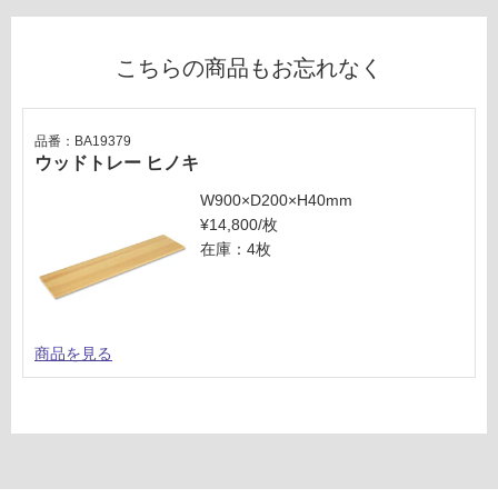
1
要
K
※
ゴ
商
こちらの商品もお忘れなく
ム
品
栓
仕
つ
様
品番：BA19379
き
欄
ウッドトレー ヒノキ
風
を
呂
W900×D200×H40mm
ご
栓
¥14,800/枚
確
セ
在庫：4枚
認
ッ
く
ト
だ
-
さ
商品を見る
い
運
対
賃
応
合
し
計
て
:
い