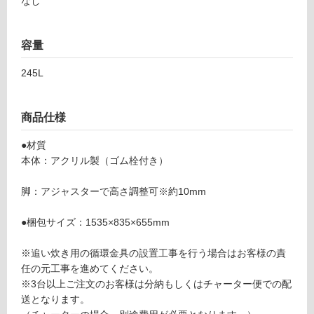
なし
4
0
フ
6
容量
1
ロ
S
245L
バ
ー
ル
カ
商品仕様
リ
ゴ
ム
●材質
ン
栓
本体：アクリル製（ゴム栓付き）
タ
イ
脚：アジャスターで高さ調整可※約10mm
グ
プ
-
●梱包サイズ：1535×835×655mm
土足・遮
B
音・床暖
※追い炊き用の循環金具の設置工事を行う場合はお客様の責
T
任の元工事を進めてください。
1
対
※3台以上ご注文のお客様は分納もしくはチャーター便での配
4
応
送となります。
0
し