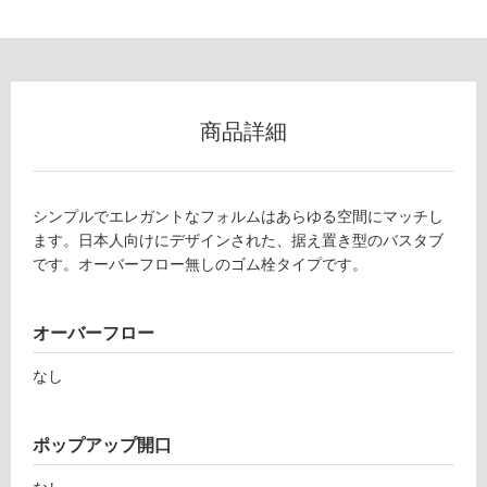
使
用
可
能
使
商品詳細
用
可
能
シンプルでエレガントなフォルムはあらゆる空間にマッチし
(寒
ます。日本人向けにデザインされた、据え置き型のバスタブ
冷
です。オーバーフロー無しのゴム栓タイプです。
地
以
外)
オーバーフロー
使
なし
用
不
B
可
ポップアップ開口
T
1