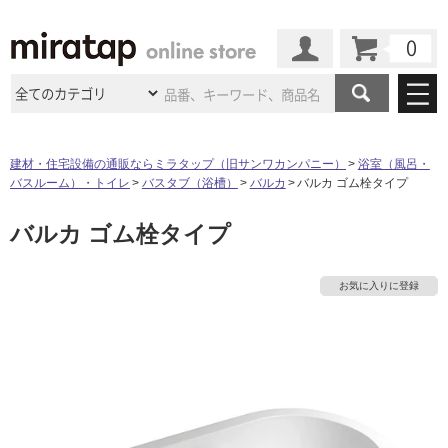
カート
マイページ
商品カテゴリ
建材・住宅設備の通販ならミラタップ（旧サンワカンパニー）
浴室（風呂・
バスルーム）・トイレ
バスタブ（浴槽）
バルカ
バルカ ゴム栓タイプ
施工事例
洗面所・水回り
タイル
バルカ ゴム栓タイプ
ショールーム
施工事例
法人案件納入事例
キッチン
浴室（風呂・
バスルー
ム）・
トイレ
ショールームの
ご案内
東京
ショールーム
お気に入りに登録
ミラタップ
のあるくらし
お客様訪問
インタビュー
ドア（扉）・
建具・玄関
サポート
扉
エクステリア
（外構）
大阪
ショールーム
仙台
ショールーム
店舗・施設事例
その他サービス
ご利用ガイド
初めての方へ
ウッドデッキ
フローリング・
床材
名古屋
ショールーム
京都
ショールーム
ミラタップと
創る家
工事会社紹介
Coziコンシ
よくある質問
お問い合わせ
ASOLIE
ェルジュ
収納
インテリア・
家具
福岡
ショールーム
札幌スマート
ショールー