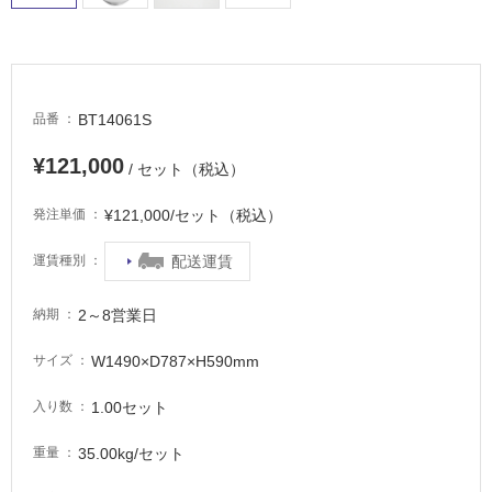
車
場
非
常
BT14061S
品番
に
適
¥121,000
/ セット（税込）
し
て
¥121,000/セット（税込）
発注単価
い
る
配送運賃
運賃種別
適
し
2～8営業日
納期
て
い
W1490×D787×H590mm
サイズ
る
が
1.00セット
入り数
注
意
35.00kg/セット
重量
が