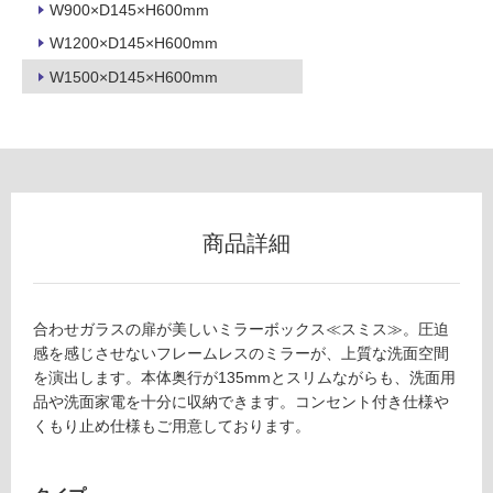
W900×D145×H600mm
使
W1200×D145×H600mm
用
可
W1500×D145×H600mm
能
(寒
冷
地
以
外)
商品詳細
使
用
不
可
合わせガラスの扉が美しいミラーボックス≪スミス≫。圧迫
感を感じさせないフレームレスのミラーが、上質な洗面空間
を演出します。本体奥行が135mmとスリムながらも、洗面用
品や洗面家電を十分に収納できます。コンセント付き仕様や
フ
くもり止め仕様もご用意しております。
ロ