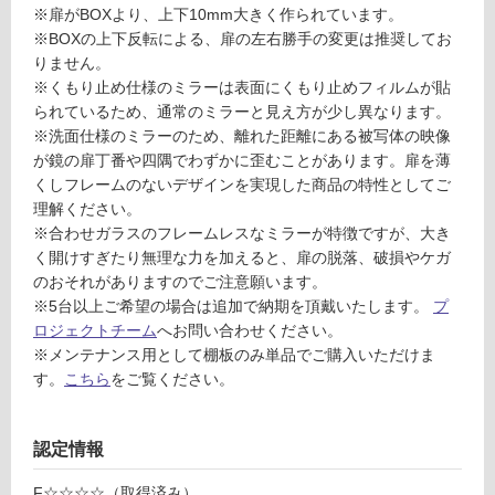
仕
¥2,
※扉がBOXより、上下10mm大きく作られています。
様
58
※BOXの上下反転による、扉の左右勝手の変更は推奨してお
欄
0/
りません。
を
台
※くもり止め仕様のミラーは表面にくもり止めフィルムが貼
ご
られているため、通常のミラーと見え方が少し異なります。
確
※洗面仕様のミラーのため、離れた距離にある被写体の映像
認
が鏡の扉丁番や四隅でわずかに歪むことがあります。扉を薄
く
くしフレームのないデザインを実現した商品の特性としてご
だ
理解ください。
さ
※合わせガラスのフレームレスなミラーが特徴ですが、大き
い
く開けすぎたり無理な力を加えると、扉の脱落、破損やケガ
対
のおそれがありますのでご注意願います。
応
※5台以上ご希望の場合は追加で納期を頂戴いたします。
プ
し
ロジェクトチーム
へお問い合わせください。
て
※メンテナンス用として棚板のみ単品でご購入いただけま
い
す。
こちら
をご覧ください。
な
い
認定情報
F☆☆☆☆（取得済み）