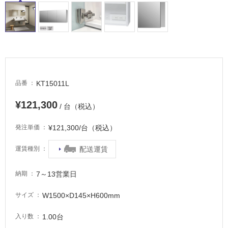
ル
屋
内
床・
KT15011L
品番
屋
外
¥121,300
/ 台（税込）
床・
¥121,300/台（税込）
発注単価
浴
室
配送運賃
運賃種別
床・
駐
7～13営業日
納期
車
W1500×D145×H600mm
場
サイズ
非
1.00台
入り数
常