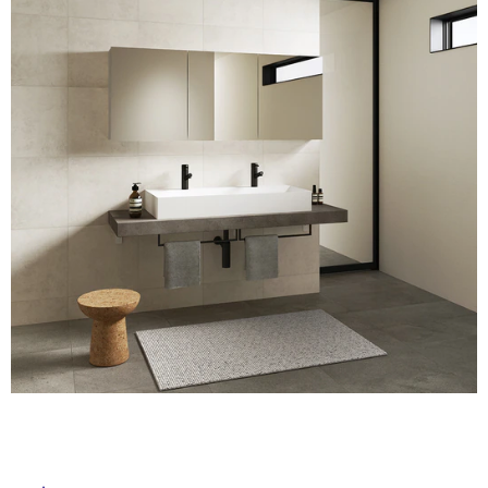
ム
修理お問い合わせ
クレーム公開
自分らしい家づくり
最高のリノベ会社が
みつ
照明
ペット用品
横浜スマート
ショールー
SUVACO
かる
リノベりす
ム
ウェルビーみのお
HDC
説明書・図面検索
水まわり
3年保証
BOX
内装用建材
パネル・壁材
お役立ち情報
住まいの
スタイリング
ロートアイアン
天然石・石材
アイデア
ミラタップ
チャンネル
メンテナンス・
施工材
新商品
オンライン相談
タ
イ