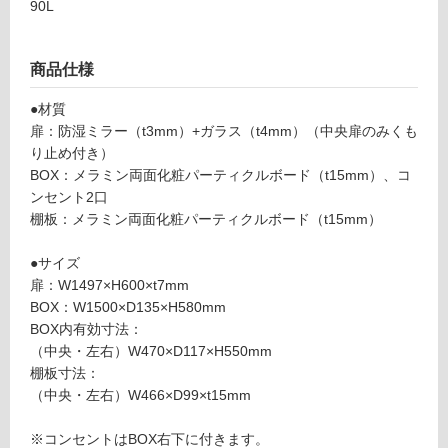
W1
90L
応
500
し
コン
て
商品仕様
セン
い
ト・
る
●材質
くも
が
扉：防湿ミラー（t3mm）+ガラス（t4mm）（中央扉のみくも
り止
制
り止め付き）
め付
限
BOX：メラミン両面化粧パーティクルボード（t15mm）、コ
（三
あ
ンセント2口
面
り
棚板：メラミン両面化粧パーティクルボード（t15mm）
鏡）
の
為
●サイズ
運賃表
注
扉：W1497×H600×t7mm
D
意
BOX：W1500×D135×H580mm
が
BOX内有効寸法：
必
運
（中央・左右）W470×D117×H550mm
要
賃
棚板寸法：
※
合
（中央・左右）W466×D99×t15mm
商
計
品
:
※コンセントはBOX右下に付きます。