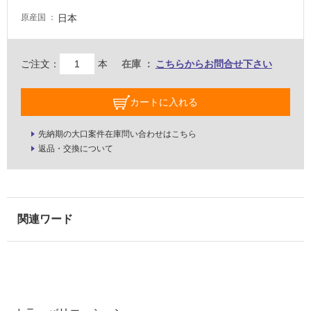
車
日本
原産国
場
非
ご注文：
本
在庫
こちらからお問合せ下さい
常
に
カートに入れる
適
し
先納期の大口案件在庫問い合わせはこちら
て
返品・交換について
い
る
適
し
て
い
る
が
注
意
が