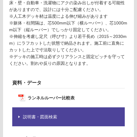
し
1
床・壁・自動車・洗濯物にアクの染み出しが付着する可能性
て
5
がありますので、設計には十分ご配慮ください。
い
1
※人工木デッキ材は温度による伸び縮みがあります
る
1
※躯体・柱間隔は、芯500mm以下（横ルーバー）、芯1000m
ラ
m以下（縦ルーバー）でしっかり固定してください。
対
ン
※伸縮を考慮し定尺（呼び寸）より若干長め（2015～2030m
応
ネ
m）にラフカットした状態で納品されます。施工前に直角に
し
ル
カットした上で寸法取りしてください。
て
ウ
※デッキの施工時は必ずクリアランスと固定ピッチを守って
い
ッ
ください。割れや反りの原因となります。
る
ド
が
ブ
制
資料・データ
ラ
限
ウ
あ
ン
り
ランネルルーバー比較表
2.
の
0
為
説明書・図面検索
注
要確認
意
が