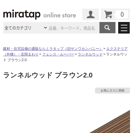
カート
マイページ
商品カテゴリ
建材・住宅設備の通販ならミラタップ（旧サンワカンパニー）
エクステリア
（外構）・玄関まわり
フェンス・ルーバー
ランネルウッド
ランネルウッ
施工事例
洗面所・水回り
タイル
ド ブラウン2.0
ショールーム
施工事例
法人案件納入事例
ランネルウッド ブラウン2.0
キッチン
浴室（風呂・
バスルー
ム）・
トイレ
ショールームの
ご案内
東京
ショールーム
ミラタップ
のあるくらし
お客様訪問
インタビュー
ドア（扉）・
建具・玄関
お気に入りに登録
サポート
扉
エクステリア
（外構）
大阪
ショールーム
仙台
ショールーム
店舗・施設事例
その他サービス
ご利用ガイド
初めての方へ
ウッドデッキ
フローリング・
床材
名古屋
ショールーム
京都
ショールーム
ミラタップと
創る家
工事会社紹介
Coziコンシ
よくある質問
お問い合わせ
ASOLIE
ェルジュ
収納
インテリア・
家具
福岡
ショールーム
札幌スマート
ショールー