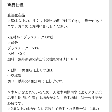
商品仕様
フ
受注生産品
※50本以上のご注文は上記の納期で対応できない場合があり
ロ
ます。お早めにお問い合わせください。
ー
●原材料：プラスチック+木粉
※成分
リ
プラスチック：50％
木粉：40％
顔料・紫外線劣化防止等の機能添加剤：10％
ン
●仕様：4両面粗仕上リブ加工
グ
中空構造
切り口以外の4面は同じ仕上げです。
土足・遮
※木粉が含まれているため、天然木同様雨水によりアクが染
音・床暖
D
み出し周辺に付着する場合があり、施工場所には十分注意が
対
E
必要です。
応
1
※2階以上の雨がかりに素通しで施工される場合は、1階の