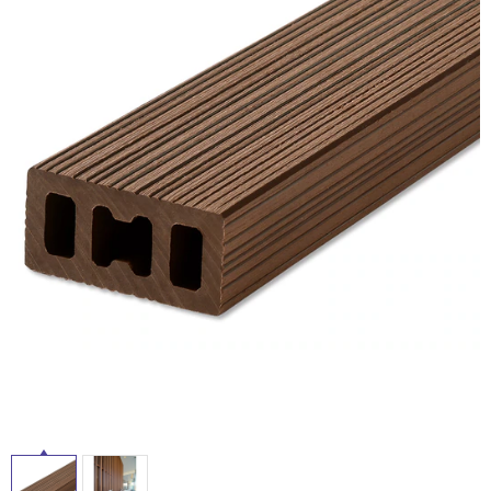
ム
修理お問い合わせ
クレーム公開
自分らしい家づくり
最高のリノベ会社が
みつ
照明
ペット用品
横浜スマート
ショールー
SUVACO
かる
リノベりす
ム
ウェルビーみのお
HDC
説明書・図面検索
水まわり
3年保証
BOX
内装用建材
パネル・壁材
お役立ち情報
住まいの
スタイリング
ロートアイアン
天然石・石材
アイデア
ミラタップ
チャンネル
メンテナンス・
施工材
新商品
オンライン相談