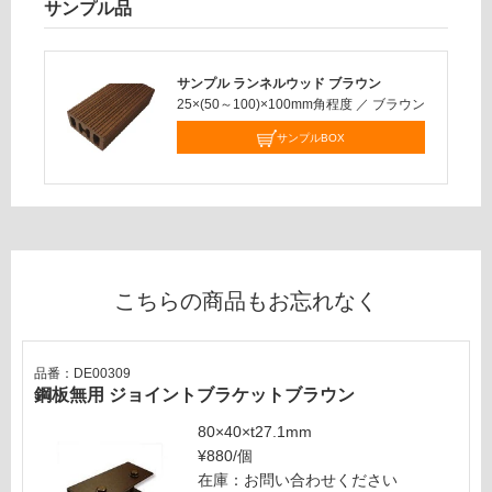
必
サンプル品
運
要
賃
※
合
商
計
サンプル ランネルウッド ブラウン
品
25×(50～100)×100mm角程度
／
ブラウン
:
仕
¥0/
サンプルBOX
様
本
欄
を
ご
確
認
く
こちらの商品もお忘れなく
だ
さ
い
品番：DE00309
鋼板無用 ジョイントブラケットブラウン
対
応
80×40×t27.1mm
し
¥880/個
て
在庫：お問い合わせください