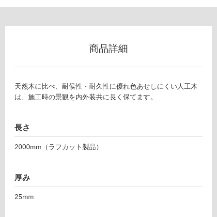
使
用
可
商品詳細
能
使
用
可
天然木に比べ、耐侯性・耐久性に優れ色あせしにくい人工木
能
は、施工時の景観を内外装共に長く保てます。
(寒
冷
地
長さ
以
2000mm（ラフカット製品）
外)
使
用
厚み
不
可
25mm