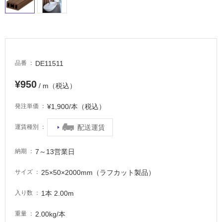
タ
イ
DE11511
品番
ル
¥950
/ m（税込）
屋
¥1,900/本（税込）
発注単価
内
配送運賃
運賃種別
床・
屋
7～13営業日
納期
外
床・
25×50×2000mm（ラフカット製品）
サイズ
浴
1本 2.00m
入り数
室
床・
2.00kg/本
重量
駐