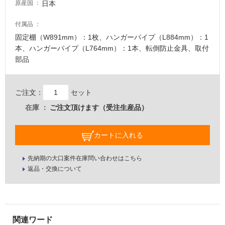
て
日本
原産国
い
な
付属品
い
固定棚（W891mm）：1枚、ハンガーパイプ（L884mm）：1
本、ハンガーパイプ（L764mm）：1本、転倒防止金具、取付
屋
部品
内
壁・
ご注文：
セット
屋
在庫
ご注文頂けます（受注生産品）
外
壁・
カートに入れる
浴
室
先納期の大口案件在庫問い合わせはこちら
壁
返品・交換について
使
用
可
能