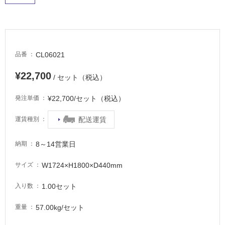
に
適
し
て
い
CL06021
品番
る
¥22,700
適
/ セット（税込）
し
¥22,700/セット（税込）
て
発注単価
い
配送運賃
運賃種別
る
が
注
8～14営業日
納期
意
が
W1724×H1800×D440mm
サイズ
必
1.00セット
入り数
要
適
57.00kg/セット
重量
し