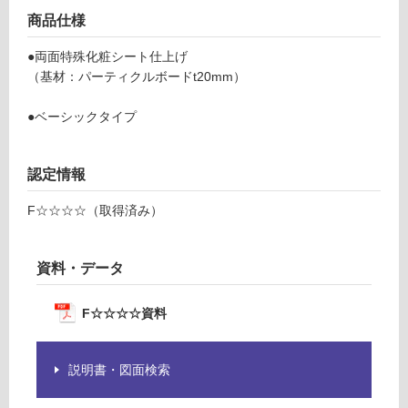
応
ー
商品仕様
し
6
て
尺
●両面特殊化粧シート仕上げ
い
ベ
（基材：パーティクルボードt20mm）
る
ー
が
シ
●ベーシックタイプ
制
ッ
限
ク
あ
タ
認定情報
り
イ
の
プ
F☆☆☆☆（取得済み）
為
注
運賃表
意
資料・データ
C
が
必
F☆☆☆☆資料
運
要
賃
※
合
商
説明書・図面検索
計
品
:
仕