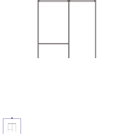
ム
修理お問い合わせ
クレーム公開
自分らしい家づくり
最高のリノベ会社が
みつ
照明
ペット用品
ル
横浜スマート
ショールー
SUVACO
かる
リノベりす
ム
ウェルビーみのお
HDC
説明書・図面検索
水まわり
3年保証
BOX
内装用建材
パネル・壁材
屋
内
お役立ち情報
住まいの
スタイリング
ロートアイアン
天然石・石材
アイデア
床・
屋
ミラタップ
チャンネル
メンテナンス・
施工材
新商品
オンライン相談
外
床・
浴
室
床・
駐
車
場
非
常