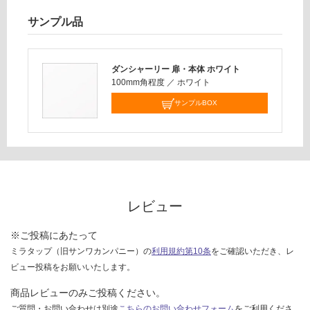
¥6,
様
サンプル品
33
欄
0/
を
セ
ご
ッ
ダンシャーリー 扉・本体 ホワイト
確
100mm角程度
／
ホワイト
ト
認
く
サンプルBOX
だ
さ
い
対
応
し
レビュー
て
い
※ご投稿にあたって
な
ミラタップ（旧サンワカンパニー）の
利用規約第10条
をご確認いただき、レ
い
ビュー投稿をお願いいたします。
商品レビューのみご投稿ください。
ご質問・お問い合わせは別途
こちらのお問い合わせフォーム
をご利用くださ