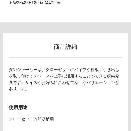
W3548×H1800×D440mm
ー
リ
ン
商品詳細
グ
C
L
0
土足・遮
ダンシャーリーは、クローゼットにパイプや棚板、引き出し
6
音・床暖
を取り付けてスペースを上手に活用することができる収納家
0
具です。サイズやお好みに合わせて様々なバリエーションが
2
対
あります。
1
応
ダ
し
ン
て
使用用途
シ
い
ャ
る
クローゼット内部収納用
ー
対
リ