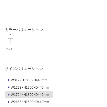
使
用
可
能
(寒
冷
カラーバリエーション
地
以
外)
ホワイ
使
ト
用
不
可
サイズバリエーション
W812×H1800×D440mm
W1269×H1800×D440mm
フ
W1724×H1800×D440mm
ロ
W2636×H1800×D440mm