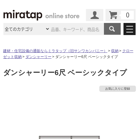
カート
マイページ
商品カテゴリ
建材・住宅設備の通販ならミラタップ（旧サンワカンパニー）
収納
クロー
ゼット収納
ダンシャーリー
ダンシャーリー6尺 ベーシックタイプ
施工事例
洗面所・水回り
タイル
ダンシャーリー6尺 ベーシックタイプ
ショールーム
施工事例
法人案件納入事例
キッチン
浴室（風呂・
バスルー
ム）・
トイレ
ショールームの
ご案内
東京
ショールーム
お気に入りに登録
ミラタップ
のあるくらし
お客様訪問
インタビュー
ドア（扉）・
建具・玄関
サポート
扉
エクステリア
（外構）
大阪
ショールーム
仙台
ショールーム
店舗・施設事例
その他サービス
ご利用ガイド
初めての方へ
ウッドデッキ
フローリング・
床材
名古屋
ショールーム
京都
ショールーム
タ
ミラタップと
創る家
工事会社紹介
Coziコンシ
よくある質問
お問い合わせ
ASOLIE
ェルジュ
収納
インテリア・
家具
福岡
ショールーム
札幌スマート
ショールー
イ