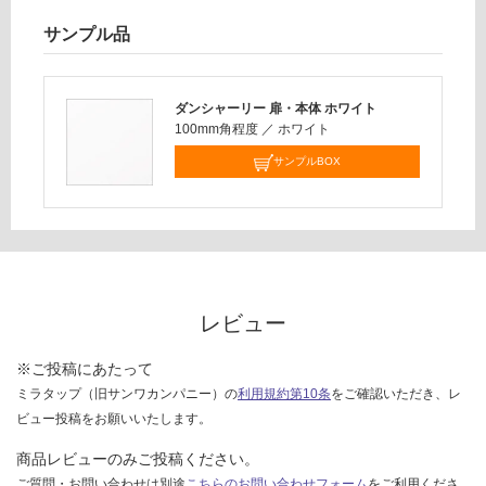
:
様
¥6,
サンプル品
欄
33
を
0/
ご
セ
ダンシャーリー 扉・本体 ホワイト
確
ッ
100mm角程度
／
ホワイト
認
ト
く
サンプルBOX
だ
さ
い
対
応
し
レビュー
て
い
※ご投稿にあたって
な
ミラタップ（旧サンワカンパニー）の
利用規約第10条
をご確認いただき、レ
い
ビュー投稿をお願いいたします。
商品レビューのみご投稿ください。
ご質問・お問い合わせは別途
こちらのお問い合わせフォーム
をご利用くださ