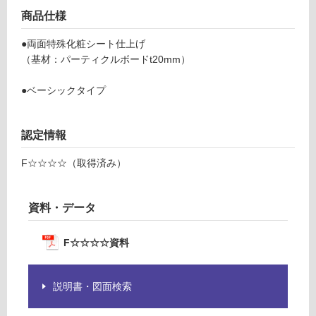
応
1
商品仕様
し
2
て
●両面特殊化粧シート仕上げ
尺
い
（基材：パーティクルボードt20mm）
ベ
る
ー
が
●ベーシックタイプ
シ
制
ッ
限
ク
あ
認定情報
タ
り
イ
の
F☆☆☆☆（取得済み）
プ
為
注
運賃表
意
資料・データ
C
が
必
F☆☆☆☆資料
要
運
※
賃
商
合
説明書・図面検索
品
計
仕