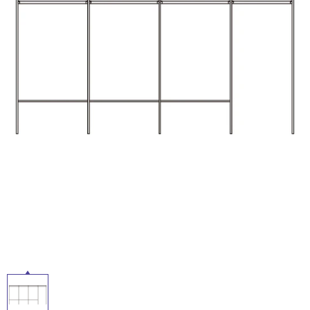
ム
修理お問い合わせ
クレーム公開
自分らしい家づくり
最高のリノベ会社が
みつ
照明
ペット用品
ル
横浜スマート
ショールー
SUVACO
かる
リノベりす
ム
ウェルビーみのお
HDC
説明書・図面検索
水まわり
3年保証
BOX
内装用建材
パネル・壁材
屋
内
お役立ち情報
住まいの
スタイリング
ロートアイアン
天然石・石材
アイデア
床・
屋
ミラタップ
チャンネル
メンテナンス・
施工材
新商品
オンライン相談
外
床・
浴
室
床・
駐
車
場
非
常