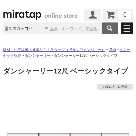
カート
マイページ
商品カテゴリ
建材・住宅設備の通販ならミラタップ（旧サンワカンパニー）
収納
クロー
ゼット収納
ダンシャーリー
ダンシャーリー12尺 ベーシックタイプ
施工事例
洗面所・水回り
タイル
ダンシャーリー12尺 ベーシックタイプ
ショールーム
施工事例
法人案件納入事例
キッチン
浴室（風呂・
バスルー
ム）・
トイレ
ショールームの
ご案内
東京
ショールーム
お気に入りに登録
ミラタップ
のあるくらし
お客様訪問
インタビュー
ドア（扉）・
建具・玄関
サポート
扉
エクステリア
（外構）
大阪
ショールーム
仙台
ショールーム
店舗・施設事例
その他サービス
ご利用ガイド
初めての方へ
ウッドデッキ
フローリング・
床材
名古屋
ショールーム
京都
ショールーム
タ
ミラタップと
創る家
工事会社紹介
Coziコンシ
よくある質問
お問い合わせ
ASOLIE
ェルジュ
収納
インテリア・
家具
福岡
ショールーム
札幌スマート
ショールー
イ