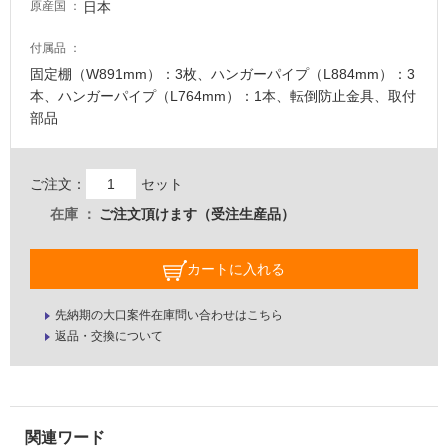
て
日本
原産国
い
な
付属品
い
固定棚（W891mm）：3枚、ハンガーパイプ（L884mm）：3
本、ハンガーパイプ（L764mm）：1本、転倒防止金具、取付
屋
部品
内
壁・
ご注文：
セット
屋
在庫
ご注文頂けます（受注生産品）
外
壁・
カートに入れる
浴
室
先納期の大口案件在庫問い合わせはこちら
壁
返品・交換について
使
用
可
能