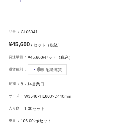
に
適
し
て
い
CL06041
品番
る
¥45,600
適
/ セット（税込）
し
¥45,600/セット（税込）
て
発注単価
い
配送運賃
運賃種別
る
が
注
8～14営業日
納期
意
が
W3548×H1800×D440mm
サイズ
必
1.00セット
入り数
要
適
106.00kg/セット
重量
し