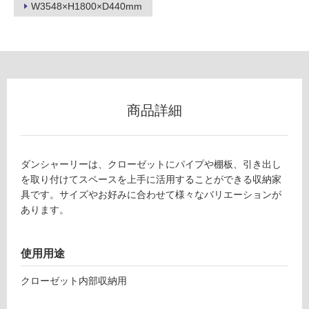
W3548×H1800×D440mm
ー
リ
ン
商品詳細
C
グ
L
0
土足・遮
6
ダンシャーリーは、クローゼットにパイプや棚板、引き出し
0
音・床暖
を取り付けてスペースを上手に活用することができる収納家
4
具です。サイズやお好みに合わせて様々なバリエーションが
対
1
あります。
応
ダ
し
ン
て
シ
使用用途
い
ャ
る
ー
クローゼット内部収納用
リ
対
ー