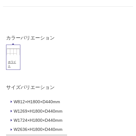
使
用
可
能
(寒
冷
カラーバリエーション
地
以
外)
ホワイ
使
ト
用
不
可
サイズバリエーション
W812×H1800×D440mm
W1269×H1800×D440mm
フ
W1724×H1800×D440mm
ロ
W2636×H1800×D440mm