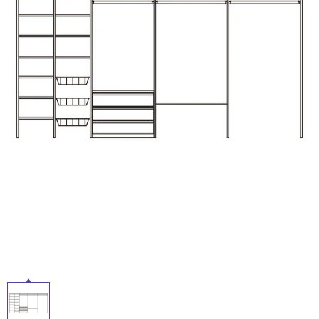
ム
修理お問い合わせ
クレーム公開
ル
自分らしい家づくり
最高のリノベ会社が
みつ
照明
ペット用品
横浜スマート
ショールー
SUVACO
かる
リノベりす
ム
ウェルビーみのお
HDC
説明書・図面検索
水まわり
3年保証
屋
BOX
内装用建材
パネル・壁材
内
お役立ち情報
住まいの
スタイリング
床・
ロートアイアン
天然石・石材
アイデア
屋
ミラタップ
チャンネル
外
メンテナンス・
施工材
新商品
オンライン相談
床・
浴
室
床・
駐
車
場
非
常
に