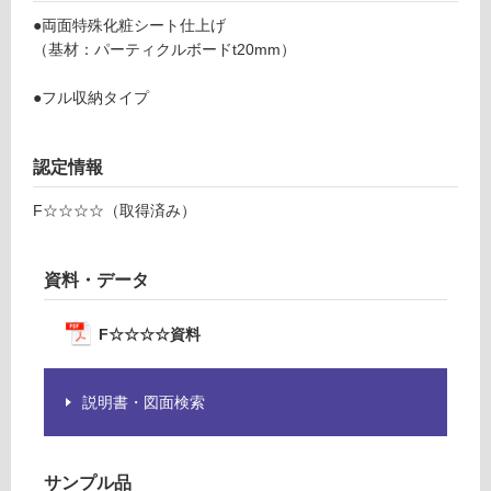
し
ー
●両面特殊化粧シート仕上げ
て
1
（基材：パーティクルボードt20mm）
い
2
る
尺
●フル収納タイプ
が
フ
制
ル
限
収
認定情報
あ
納
り
F☆☆☆☆（取得済み）
の
運賃表
為
B
注
資料・データ
意
運
が
F☆☆☆☆資料
賃
必
合
要
計
※
説明書・図面検索
:
商
¥1
品
2,
仕
70
サンプル品
様