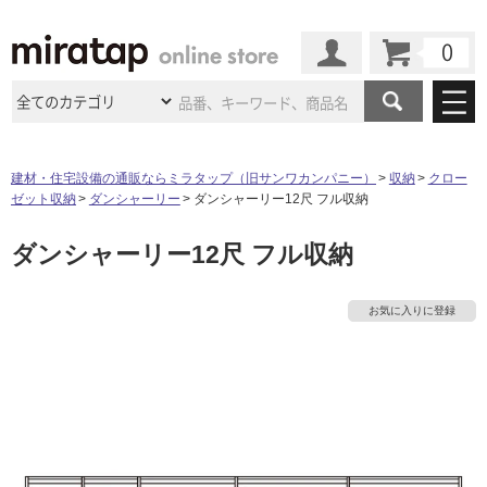
カート
マイページ
商品カテゴリ
建材・住宅設備の通販ならミラタップ（旧サンワカンパニー）
収納
クロー
ゼット収納
ダンシャーリー
ダンシャーリー12尺 フル収納
施工事例
洗面所・水回り
タイル
ダンシャーリー12尺 フル収納
ショールーム
施工事例
法人案件納入事例
キッチン
浴室（風呂・
バスルー
ム）・
トイレ
ショールームの
ご案内
東京
ショールーム
お気に入りに登録
ミラタップ
のあるくらし
お客様訪問
インタビュー
ドア（扉）・
建具・玄関
サポート
扉
エクステリア
（外構）
大阪
ショールーム
仙台
ショールーム
店舗・施設事例
その他サービス
ご利用ガイド
初めての方へ
タ
ウッドデッキ
フローリング・
床材
名古屋
ショールーム
京都
ショールーム
ミラタップと
創る家
工事会社紹介
Coziコンシ
よくある質問
お問い合わせ
イ
ASOLIE
ェルジュ
収納
インテリア・
家具
福岡
ショールーム
札幌スマート
ショールー