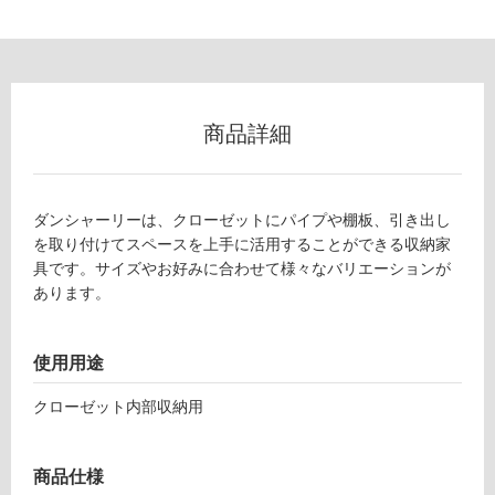
ー
リ
ン
商品詳細
グ
C
L
ダンシャーリーは、クローゼットにパイプや棚板、引き出し
土足・遮
0
を取り付けてスペースを上手に活用することができる収納家
音・床暖
6
具です。サイズやお好みに合わせて様々なバリエーションが
0
あります。
対
4
応
5
し
使用用途
ダ
て
ン
い
クローゼット内部収納用
シ
る
ャ
対
ー
商品仕様
応
リ