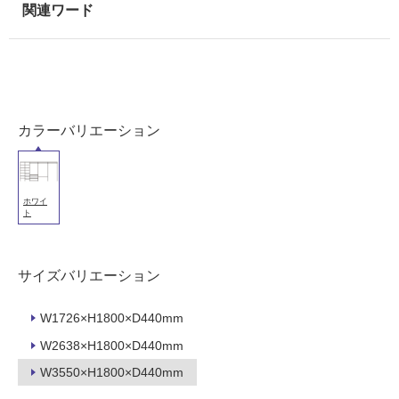
用
可
能
(寒
冷
地
カラーバリエーション
以
外)
使
用
ホワイ
ト
不
可
サイズバリエーション
フ
W1726×H1800×D440mm
W2638×H1800×D440mm
ロ
W3550×H1800×D440mm