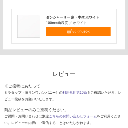
0/
欄
セ
を
ッ
ダンシャーリー 扉・本体 ホワイト
ご
ト
100mm角程度
／
ホワイト
確
認
サンプルBOX
く
だ
さ
い
対
応
レビュー
し
て
※ご投稿にあたって
い
ミラタップ（旧サンワカンパニー）の
利用規約第10条
をご確認いただき、レ
な
ビュー投稿をお願いいたします。
い
商品レビューのみご投稿ください。
ご質問・お問い合わせは別途
こちらのお問い合わせフォーム
をご利用くださ
い。レビューの内容にご返信することはいたしかねます。