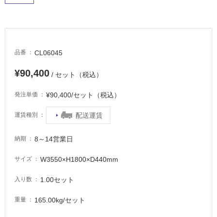
適
し
て
い
る
CL06045
品番
適
¥90,400
/ セット（税込）
し
て
¥90,400/セット（税込）
発注単価
い
る
配送運賃
運賃種別
が
注
意
8～14営業日
納期
が
W3550×H1800×D440mm
サイズ
必
要
1.00セット
入り数
適
し
165.00kg/セット
重量
て