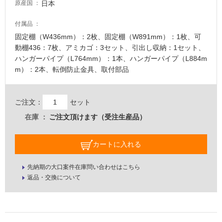
い
日本
原産国
な
い
付属品
固定棚（W436mm）：2枚、固定棚（W891mm）：1枚、可
動棚436：7枚、アミカゴ：3セット、引出し収納：1セット、
屋
ハンガーパイプ（L764mm）：1本、ハンガーパイプ（L884m
内
m）：2本、転倒防止金具、取付部品
壁・
屋
外
ご注文：
セット
壁・
在庫
ご注文頂けます（受注生産品）
浴
室
カートに入れる
壁
先納期の大口案件在庫問い合わせはこちら
使
返品・交換について
用
可
能
使