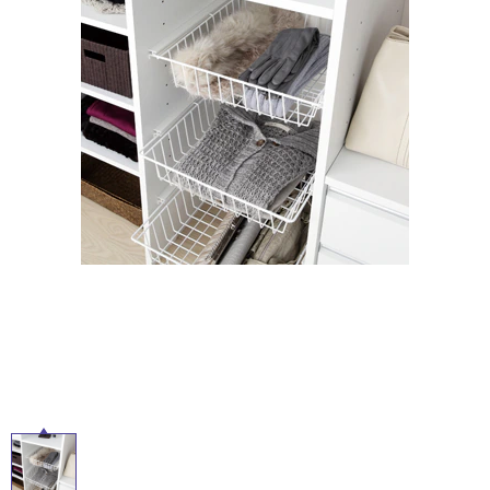
ム
修理お問い合わせ
クレーム公開
屋
自分らしい家づくり
最高のリノベ会社が
みつ
照明
ペット用品
横浜スマート
ショールー
外
SUVACO
かる
リノベりす
ム
ウェルビーみのお
HDC
説明書・図面検索
水まわり
3年保証
床・
BOX
内装用建材
パネル・壁材
浴
お役立ち情報
住まいの
スタイリング
室
ロートアイアン
天然石・石材
アイデア
床・
ミラタップ
チャンネル
駐
メンテナンス・
施工材
新商品
オンライン相談
車
場
非
常
に
適
し
て
い
る