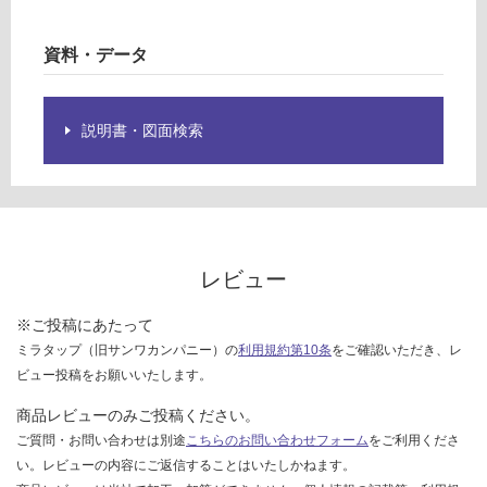
カ
グ
ゴ
資料・データ
セ
土足・遮
ッ
ト
音・床暖
説明書・図面検索
対
運賃表
応
F
し
て
運
い
賃
る
レビュー
合
対
計
※ご投稿にあたって
応
:
ミラタップ（旧サンワカンパニー）の
利用規約第10条
をご確認いただき、レ
し
¥1,
て
ビュー投稿をお願いいたします。
14
い
0/
商品レビューのみご投稿ください。
る
セ
ご質問・お問い合わせは別途
こちらのお問い合わせフォーム
をご利用くださ
が
ッ
い。レビューの内容にご返信することはいたしかねます。
制
ト