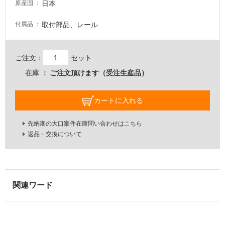
日本
原産国
壁・
屋
取付部品、レール
付属品
外
壁・
ご注文：
セット
浴
在庫
ご注文頂けます（受注生産品）
室
壁
カートに入れる
使
用
先納期の大口案件在庫問い合わせはこちら
可
返品・交換について
能
使
用
可
能
(寒
冷
地