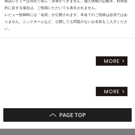
商品レビューは当社で加工・加筆ができません。個人情報の記載等、利用規
限
約に反する場合は、ご投稿いただいても表示されません。
あ
レビュー投稿時には「名前」が公開されます。本名でのご投稿は必須ではあ
り
りません。ニックネームなど、公開しても問題のないお名前をご入力くださ
の
為
い。
注
意
が
必
要
※
商
品
仕
様
欄
を
ご
確
認
く