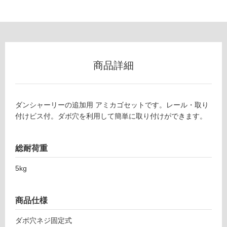
以
外)
使
用
不
商品詳細
可
ダンシャーリーの追加用 アミカゴセットです。レール・取り
フ
付けビス付。ダボ穴を利用して簡単に取り付けができます。
C
ロ
L
総耐荷重
0
ー
6
5kg
0
リ
5
5
商品仕様
ア
ン
ダボ穴ネジ固定式
ミ