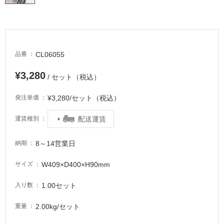
適
し
て
い
る
CL06055
品番
が
注
¥3,280
/ セット（税込）
意
が
¥3,280/セット（税込）
発注単価
必
要
配送運賃
運賃種別
適
し
8～14営業日
納期
て
い
W409×D400×H90mm
サイズ
な
い
1.00セット
入り数
2.00kg/セット
重量
屋
内