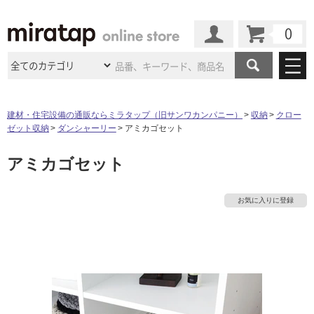
カート
マイページ
商品カテゴリ
建材・住宅設備の通販ならミラタップ（旧サンワカンパニー）
収納
クロー
ゼット収納
ダンシャーリー
アミカゴセット
施工事例
洗面所・水回り
タイル
アミカゴセット
ショールーム
タ
施工事例
法人案件納入事例
キッチン
浴室（風呂・
バスルー
ム）・
トイレ
ショールームの
ご案内
東京
ショールーム
イ
お気に入りに登録
ミラタップ
のあるくらし
お客様訪問
インタビュー
ドア（扉）・
建具・玄関
サポート
扉
エクステリア
（外構）
大阪
ショールーム
仙台
ショールーム
ル
店舗・施設事例
その他サービス
ご利用ガイド
初めての方へ
ウッドデッキ
フローリング・
床材
名古屋
ショールーム
京都
ショールーム
屋
ミラタップと
創る家
工事会社紹介
Coziコンシ
よくある質問
お問い合わせ
内
ASOLIE
ェルジュ
収納
インテリア・
家具
福岡
ショールーム
札幌スマート
ショールー
床・