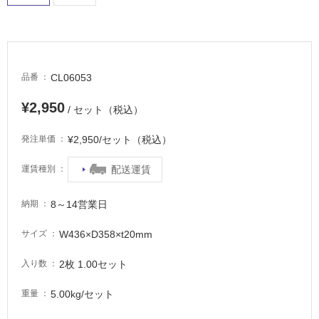
適
し
て
い
る
CL06053
品番
が
注
¥2,950
/ セット（税込）
意
が
¥2,950/セット（税込）
発注単価
必
要
配送運賃
運賃種別
適
し
8～14営業日
納期
て
い
W436×D358×t20mm
サイズ
な
い
2枚 1.00セット
入り数
5.00kg/セット
重量
屋
内