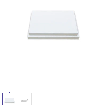
ム
修理お問い合わせ
クレーム公開
屋
自分らしい家づくり
最高のリノベ会社が
みつ
照明
ペット用品
横浜スマート
ショールー
外
SUVACO
かる
リノベりす
ム
ウェルビーみのお
HDC
説明書・図面検索
水まわり
3年保証
床・
BOX
内装用建材
パネル・壁材
浴
お役立ち情報
住まいの
スタイリング
室
ロートアイアン
天然石・石材
アイデア
床・
ミラタップ
チャンネル
駐
メンテナンス・
施工材
新商品
オンライン相談
車
場
非
常
に
適
し
て
い
る