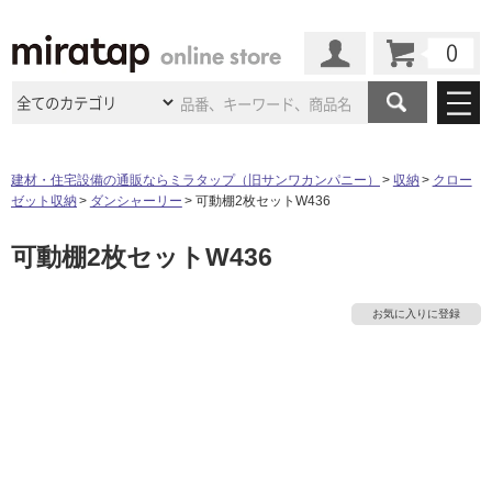
カート
マイページ
商品カテゴリ
建材・住宅設備の通販ならミラタップ（旧サンワカンパニー）
収納
クロー
ゼット収納
ダンシャーリー
可動棚2枚セットW436
施工事例
洗面所・水回り
タイル
可動棚2枚セットW436
ショールーム
タ
施工事例
法人案件納入事例
キッチン
浴室（風呂・
バスルー
ム）・
トイレ
ショールームの
ご案内
東京
ショールーム
イ
お気に入りに登録
ミラタップ
のあるくらし
お客様訪問
インタビュー
ドア（扉）・
建具・玄関
サポート
扉
エクステリア
（外構）
大阪
ショールーム
仙台
ショールーム
ル
店舗・施設事例
その他サービス
ご利用ガイド
初めての方へ
ウッドデッキ
フローリング・
床材
名古屋
ショールーム
京都
ショールーム
屋
ミラタップと
創る家
工事会社紹介
Coziコンシ
よくある質問
お問い合わせ
内
ASOLIE
ェルジュ
収納
インテリア・
家具
福岡
ショールーム
札幌スマート
ショールー
床・