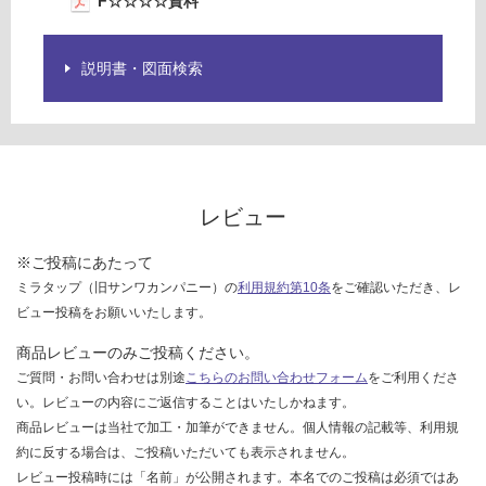
F☆☆☆☆資料
限
運
あ
賃
り
説明書・図面検索
合
の
計
為
:
注
¥8
意
9
が
0/
必
レビュー
セ
要
ッ
※
ト
※ご投稿にあたって
商
ミラタップ（旧サンワカンパニー）の
利用規約第10条
をご確認いただき、レ
品
ビュー投稿をお願いいたします。
仕
様
商品レビューのみご投稿ください。
欄
ご質問・お問い合わせは別途
こちらのお問い合わせフォーム
をご利用くださ
を
い。レビューの内容にご返信することはいたしかねます。
ご
商品レビューは当社で加工・加筆ができません。個人情報の記載等、利用規
確
約に反する場合は、ご投稿いただいても表示されません。
認
レビュー投稿時には「名前」が公開されます。本名でのご投稿は必須ではあ
く