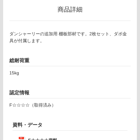
6
グ
商品詳細
0
5
土足・遮
3
音・床暖
ダンシャーリーの追加用 棚板部材です。2枚セット、ダボ金
可
具が付属します。
動
対
棚
応
2
し
総耐荷重
枚
て
セ
い
15kg
ッ
る
ト
対
W
認定情報
応
4
し
3
F☆☆☆☆（取得済み）
て
6
い
る
運賃表
資料・データ
が
G
制