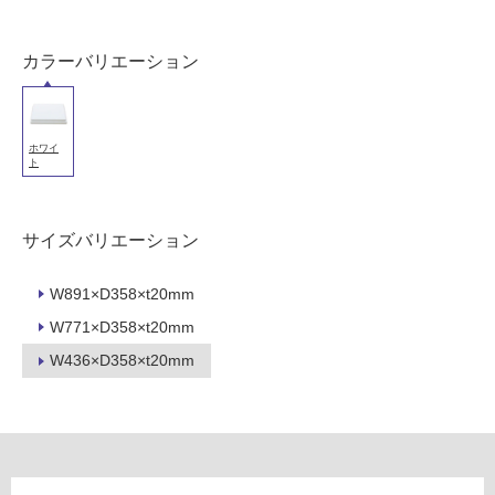
以
外)
カラーバリエーション
使
用
不
可
ホワイ
ト
サイズバリエーション
フ
W891×D358×t20mm
ロ
W771×D358×t20mm
ー
W436×D358×t20mm
リ
C
ン
L
0