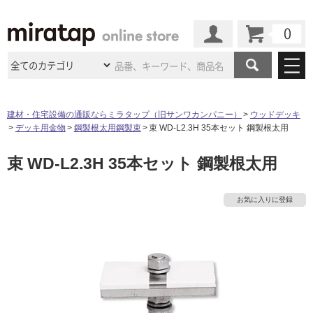
カート
マイページ
商品カテゴリ
建材・住宅設備の通販ならミラタップ（旧サンワカンパニー）
ウッドデッキ
デッキ用金物
鋼製根太用鋼製束
束 WD-L2.3H 35本セット 鋼製根太用
施工事例
洗面所・水回り
タイル
束 WD-L2.3H 35本セット 鋼製根太用
ショールーム
タ
施工事例
法人案件納入事例
キッチン
浴室（風呂・
バスルー
ム）・
トイレ
ショールームの
ご案内
東京
ショールーム
イ
お気に入りに登録
ミラタップ
のあるくらし
お客様訪問
インタビュー
ドア（扉）・
建具・玄関
サポート
扉
エクステリア
（外構）
大阪
ショールーム
仙台
ショールーム
ル
店舗・施設事例
その他サービス
ご利用ガイド
初めての方へ
ウッドデッキ
フローリング・
床材
名古屋
ショールーム
京都
ショールーム
屋
ミラタップと
創る家
工事会社紹介
Coziコンシ
よくある質問
お問い合わせ
内
ASOLIE
ェルジュ
収納
インテリア・
家具
福岡
ショールーム
札幌スマート
ショールー
床・