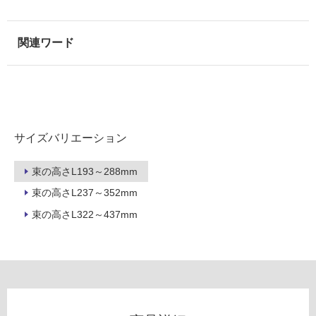
以
外)
使
用
不
可
サイズバリエーション
フ
束の高さL193～288mm
ロ
束の高さL237～352mm
束の高さL322～437mm
ー
リ
D
ン
E