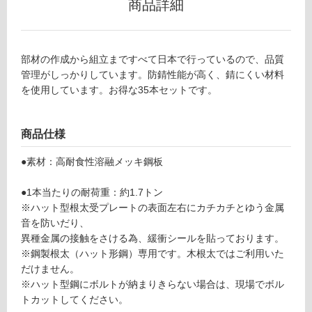
0
商品詳細
グ
0
5
2
土足・遮
部材の作成から組立まですべて日本で行っているので、品質
9
音・床暖
管理がしっかりしています。防錆性能が高く、錆にくい材料
E
を使用しています。お得な35本セットです。
束
対
W
応
D
し
商品仕様
-L
て
2.
い
●素材：高耐食性溶融メッキ鋼板
3
る
H
●1本当たりの耐荷重：約1.7トン
対
3
※ハット型根太受プレートの表面左右にカチカチとゆう金属
応
5
音を防いだり、
し
本
異種金属の接触をさける為、緩衝シールを貼っております。
て
セ
※鋼製根太（ハット形鋼）専用です。木根太ではご利用いた
い
ッ
だけません。
る
ト
※ハット型鋼にボルトが納まりきらない場合は、現場でボル
が
鋼
トカットしてください。
制
製