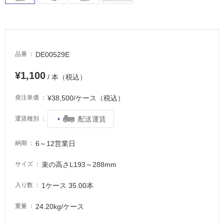
適
し
て
い
る
DE00529E
品番
が
注
¥1,100
/ 本（税込）
意
が
¥38,500/ケース（税込）
発注単価
必
要
配送運賃
運賃種別
適
し
6～12営業日
納期
て
い
束の高さL193～288mm
サイズ
な
い
1ケース 35.00本
入り数
24.20kg/ケース
重量
屋
内