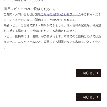
だ
商品レビューのみご投稿ください。
さ
ご質問・お問い合わせは別途
こちらのお問い合わせフォーム
をご利用くださ
い
い。レビューの内容にご返信することはいたしかねます。
対
商品レビューは当社で加工・加筆ができません。個人情報の記載等、利用規
応
約に反する場合は、ご投稿いただいても表示されません。
し
レビュー投稿時には「名前」が公開されます。本名でのご投稿は必須ではあ
て
りません。ニックネームなど、公開しても問題のないお名前をご入力くださ
い
い。
な
い