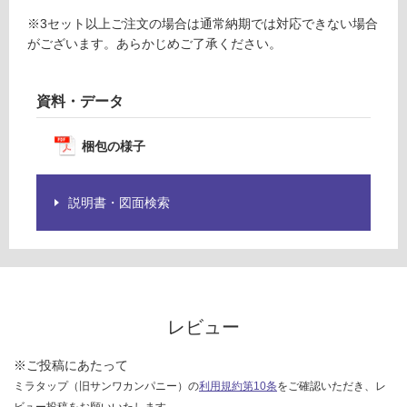
限
根
※3セット以上ご注文の場合は通常納期では対応できない場合
あ
太
がございます。あらかじめご了承ください。
り
用
の
為
運賃表
資料・データ
注
F
意
梱包の様子
が
運
必
賃
要
合
説明書・図面検索
※
計
商
:
品
¥1,
仕
14
様
0/
欄
ケ
レビュー
を
ー
ご
ス
※ご投稿にあたって
確
認
ミラタップ（旧サンワカンパニー）の
利用規約第10条
をご確認いただき、レ
く
ビュー投稿をお願いいたします。