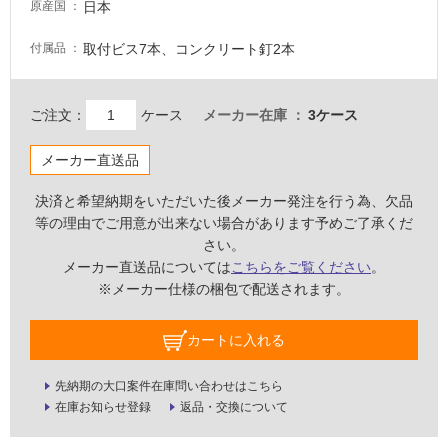
日本
原産国
壁・
屋
取付ビス7本、コンクリート釘2本
付属品
外
壁・
ご注文：
ケース
メーカー在庫
3ケース
浴
室
メーカー直送品
壁
決済と希望納期をいただいた後メーカー発注を行う為、欠品
使
等の理由でご用意が出来ない場合があります予めご了承くだ
用
さい。
可
メーカー直送品については
こちらをご覧ください
。
能
※メーカー仕様の梱包で配送されます。
使
用
カートに入れる
可
能
先納期の大口案件在庫問い合わせはこちら
(寒
在庫お知らせ登録
返品・交換について
冷
地