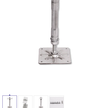
ム
修理お問い合わせ
クレーム公開
屋
自分らしい家づくり
最高のリノベ会社が
みつ
照明
ペット用品
横浜スマート
ショールー
外
SUVACO
かる
リノベりす
ム
ウェルビーみのお
HDC
説明書・図面検索
水まわり
3年保証
床・
BOX
内装用建材
パネル・壁材
浴
お役立ち情報
住まいの
スタイリング
室
ロートアイアン
天然石・石材
アイデア
床・
ミラタップ
チャンネル
駐
メンテナンス・
施工材
新商品
オンライン相談
車
場
非
常
に
適
し
て
い
る