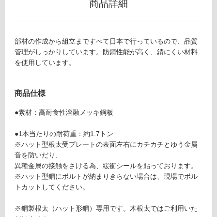
商品詳細
グ
D
E
0
土足・遮
部材の作成から組立まですべて日本で行っているので、品質
0
音・床暖
管理がしっかりしています。防錆性能が高く、錆にくい材料
5
を使用しています。
2
対
9
応
T
し
商品仕様
束
て
W
い
●素材：高耐食性溶融メッキ鋼板
D
る
-L
●1本当たりの耐荷重：約1.7トン
対
2.
※ハット型根太受プレートの表面左右にカチカチとゆう金属
応
3
音を防いだり、
し
H
異種金属の接触をさける為、緩衝シールを貼っております。
て
鋼
※ハット型鋼にボルトが納まりきらない場合は、現場でボル
い
製
トカットしてください。
る
根
が
太
※鋼製根太（ハット形鋼）専用です。木根太ではご利用いた
制
用