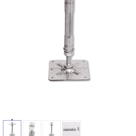
ム
修理お問い合わせ
クレーム公開
屋
自分らしい家づくり
最高のリノベ会社が
みつ
照明
ペット用品
横浜スマート
ショールー
外
SUVACO
かる
リノベりす
ム
ウェルビーみのお
HDC
説明書・図面検索
水まわり
3年保証
床・
BOX
内装用建材
パネル・壁材
浴
お役立ち情報
住まいの
スタイリング
室
ロートアイアン
天然石・石材
アイデア
床・
ミラタップ
チャンネル
駐
メンテナンス・
施工材
新商品
オンライン相談
車
場
非
常
に
適
し
て
い
る