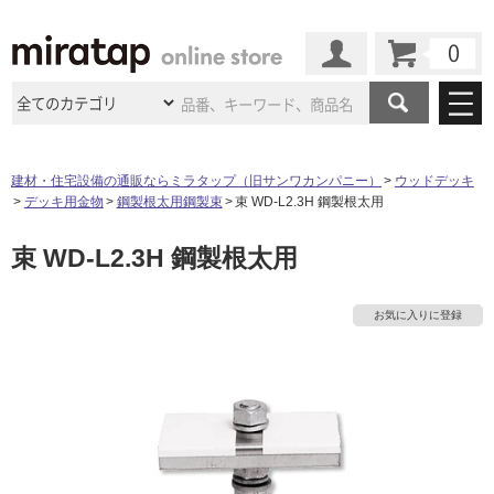
カート
マイページ
商品カテゴリ
建材・住宅設備の通販ならミラタップ（旧サンワカンパニー）
ウッドデッキ
デッキ用金物
鋼製根太用鋼製束
束 WD-L2.3H 鋼製根太用
施工事例
洗面所・水回り
タイル
束 WD-L2.3H 鋼製根太用
ショールーム
タ
施工事例
法人案件納入事例
キッチン
浴室（風呂・
バスルー
ム）・
トイレ
ショールームの
ご案内
東京
ショールーム
イ
お気に入りに登録
ミラタップ
のあるくらし
お客様訪問
インタビュー
ドア（扉）・
建具・玄関
サポート
扉
エクステリア
（外構）
大阪
ショールーム
仙台
ショールーム
ル
店舗・施設事例
その他サービス
ご利用ガイド
初めての方へ
ウッドデッキ
フローリング・
床材
名古屋
ショールーム
京都
ショールーム
屋
ミラタップと
創る家
工事会社紹介
Coziコンシ
よくある質問
お問い合わせ
内
ASOLIE
ェルジュ
収納
インテリア・
家具
福岡
ショールーム
札幌スマート
ショールー
床・