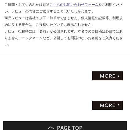
ご質問・お問い合わせは別途
こちらのお問い合わせフォーム
をご利用くださ
だ
い。レビューの内容にご返信することはいたしかねます。
さ
商品レビューは当社で加工・加筆ができません。個人情報の記載等、利用規
い
約に反する場合は、ご投稿いただいても表示されません。
対
レビュー投稿時には「名前」が公開されます。本名でのご投稿は必須ではあ
応
りません。ニックネームなど、公開しても問題のないお名前をご入力くださ
し
い。
て
い
な
い