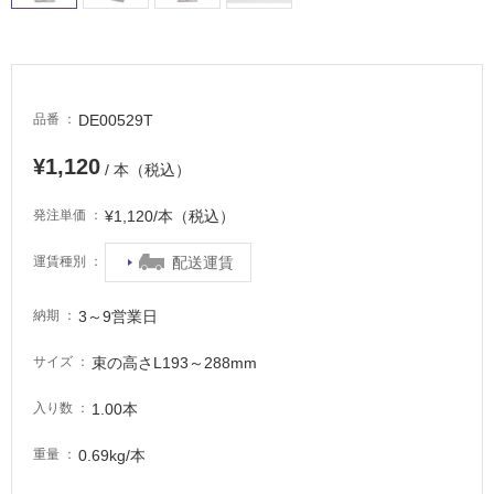
適
し
て
い
る
DE00529T
品番
が
注
¥1,120
/ 本（税込）
意
が
¥1,120/本（税込）
発注単価
必
要
配送運賃
運賃種別
適
し
3～9営業日
納期
て
い
束の高さL193～288mm
サイズ
な
い
1.00本
入り数
0.69kg/本
重量
屋
内