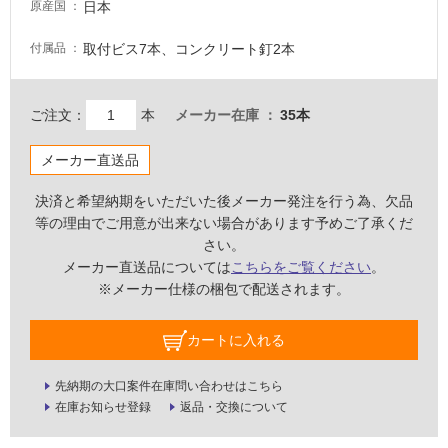
日本
原産国
壁・
屋
取付ビス7本、コンクリート釘2本
付属品
外
壁・
ご注文：
本
メーカー在庫
35本
浴
室
メーカー直送品
壁
決済と希望納期をいただいた後メーカー発注を行う為、欠品
使
等の理由でご用意が出来ない場合があります予めご了承くだ
用
さい。
可
メーカー直送品については
こちらをご覧ください
。
能
※メーカー仕様の梱包で配送されます。
使
用
カートに入れる
可
能
先納期の大口案件在庫問い合わせはこちら
(寒
在庫お知らせ登録
返品・交換について
冷
地