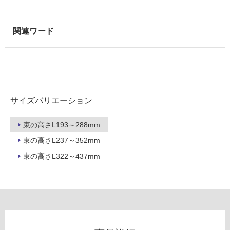
以
外)
使
用
不
可
サイズバリエーション
フ
束の高さL193～288mm
ロ
束の高さL237～352mm
束の高さL322～437mm
ー
リ
ン