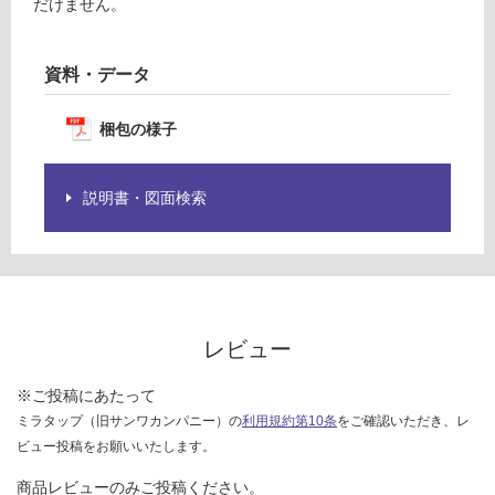
だけません。
限
あ
運賃表
り
W
資料・データ
の
為
運
梱包の様子
注
賃
意
合
が
計
説明書・図面検索
必
:
要
¥3
※
2
商
0/
品
本
仕
レビュー
様
欄
※ご投稿にあたって
を
ご
ミラタップ（旧サンワカンパニー）の
利用規約第10条
をご確認いただき、レ
確
ビュー投稿をお願いいたします。
認
商品レビューのみご投稿ください。
く