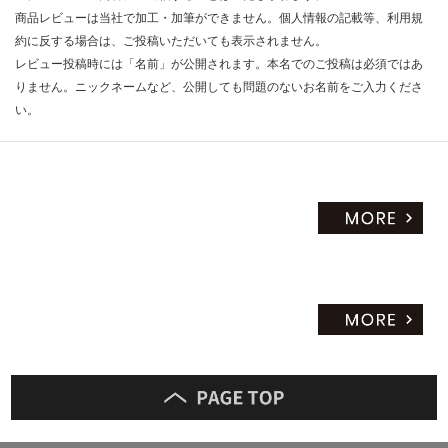
限
商品レビューは当社で加工・加筆ができません。個人情報の記載等、利用規
6
あ
約に反する場合は、ご投稿いただいても表示されません。
0/
り
個
レビュー投稿時には「名前」が公開されます。本名でのご投稿は必須ではあ
の
りません。ニックネームなど、公開しても問題のないお名前をご入力くださ
為
い。
注
意
が
必
要
※
商
品
仕
様
欄
を
ご
確
認
く