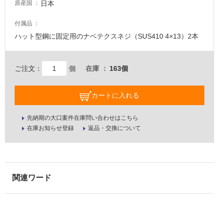
日本
原産国
壁・
屋
付属品
外
ハット型鋼に固定用のナベテクスネジ（SUS410 4×13）2本
壁・
浴
ご注文：
個
在庫
163個
室
壁
カートに入れる
使
用
先納期の大口案件在庫問い合わせはこちら
可
在庫お知らせ登録
返品・交換について
能
使
用
可
能
(寒
冷
地