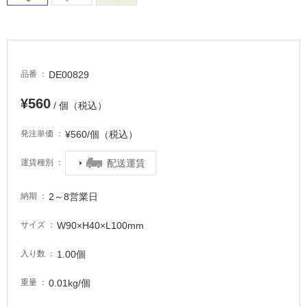
適
し
て
い
る
DE00829
品番
が
注
¥560
/ 個（税込）
意
が
¥560/個（税込）
発注単価
必
要
配送運賃
運賃種別
適
し
2～8営業日
納期
て
い
W90×H40×L100mm
サイズ
な
い
1.00個
入り数
0.01kg/個
重量
屋
内