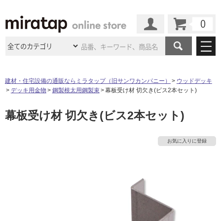
カート
マイページ
商品カテゴリ
建材・住宅設備の通販ならミラタップ（旧サンワカンパニー）
ウッドデッキ
デッキ用金物
鋼製根太用鋼製束
幕板受け材 切欠き(ビス2本セット)
施工事例
洗面所・水回り
タイル
幕板受け材 切欠き(ビス2本セット)
ショールーム
タ
施工事例
法人案件納入事例
キッチン
浴室（風呂・
バスルー
ム）・
トイレ
ショールームの
ご案内
東京
ショールーム
イ
お気に入りに登録
ミラタップ
のあるくらし
お客様訪問
インタビュー
ドア（扉）・
建具・玄関
サポート
扉
エクステリア
（外構）
大阪
ショールーム
仙台
ショールーム
ル
店舗・施設事例
その他サービス
ご利用ガイド
初めての方へ
ウッドデッキ
フローリング・
床材
名古屋
ショールーム
京都
ショールーム
屋
ミラタップと
創る家
工事会社紹介
Coziコンシ
よくある質問
お問い合わせ
内
ASOLIE
ェルジュ
収納
インテリア・
家具
福岡
ショールーム
札幌スマート
ショールー
床・