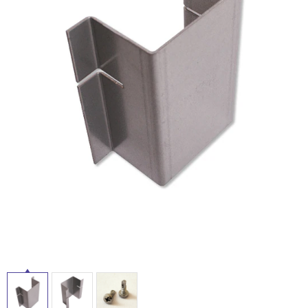
ム
修理お問い合わせ
クレーム公開
屋
自分らしい家づくり
最高のリノベ会社が
みつ
照明
ペット用品
横浜スマート
ショールー
外
SUVACO
かる
リノベりす
ム
ウェルビーみのお
HDC
説明書・図面検索
水まわり
3年保証
床・
BOX
内装用建材
パネル・壁材
浴
お役立ち情報
住まいの
スタイリング
室
ロートアイアン
天然石・石材
アイデア
床・
ミラタップ
チャンネル
駐
メンテナンス・
施工材
新商品
オンライン相談
車
場
非
常
に
適
し
て
い
る