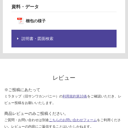
切
グ
資料・データ
欠
き
梱包の様子
土足・遮
(ビ
音・床暖
ス
2
説明書・図面検索
対
本
応
セ
し
ッ
て
ト)
い
る
運賃表
レビュー
対
H
応
※ご投稿にあたって
し
運
ミラタップ（旧サンワカンパニー）の
利用規約第10条
をご確認いただき、レ
て
賃
ビュー投稿をお願いいたします。
い
合
る
商品レビューのみご投稿ください。
計
が
ご質問・お問い合わせは別途
こちらのお問い合わせフォーム
をご利用くださ
:
制
い。レビューの内容にご返信することはいたしかねます。
¥2