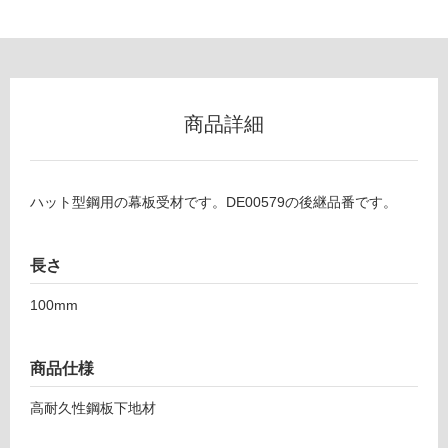
以
外)
使
用
不
商品詳細
可
ハット型鋼用の幕板受材です。DE00579の後継品番です。
D
フ
E
0
長さ
0
ロ
8
100mm
2
ー
9
幕
商品仕様
リ
板
受
高耐久性鋼板下地材
ン
け
材