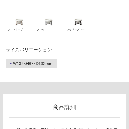
フ
ソフトトープ
クレイ
シャドーグレー
ロ
ー
サイズバリエーション
リ
W132×H87×D132mm
ン
グ
P
T
0
土足・遮
商品詳細
3
音・床暖
6
4
対
9
応