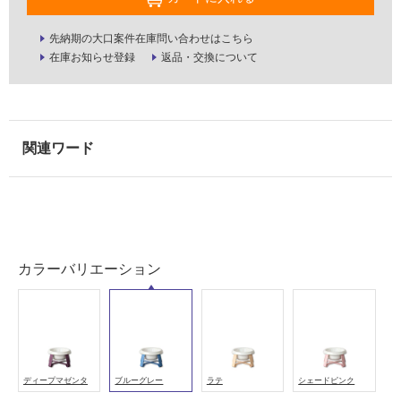
壁
先納期の大口案件在庫問い合わせはこちら
使
在庫お知らせ登録
返品・交換について
用
可
能
使
用
可
能
(寒
冷
地
以
カラーバリエーション
外)
使
用
不
可
ディープマゼンタ
ブルーグレー
ラテ
シェードピンク