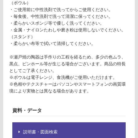
運賃表
（ボウル）
必
G
・ご使用前に中性洗剤で洗ってからご使用ください。
要
・毎食後、中性洗剤で洗って清潔に保ってください。
※
・柔らかいスポンジ等で優しく洗ってください。
運
商
・金属・ナイロンたわしや磨き粉は使用しないでください。
賃
品
（スタンド）
合
仕
・柔らかい布等で拭いて清掃してください。
計
様
:
欄
※瀬戸焼の陶器は手作りの工程を経るため、多少の色ムラ、
¥8
を
黒点、ピンホール等が生じる場合がございます。商品の特長
9
ご
としてご了承ください。
0/
確
※ボウルは電子レンジ、食洗機がご使用いただけます。
台
認
※色相やテクスチャーはパソコンやスマートフォンの画質環
く
境により実物とは異なる場合があります。
だ
さ
い
資料・データ
対
応
し
説明書・図面検索
て