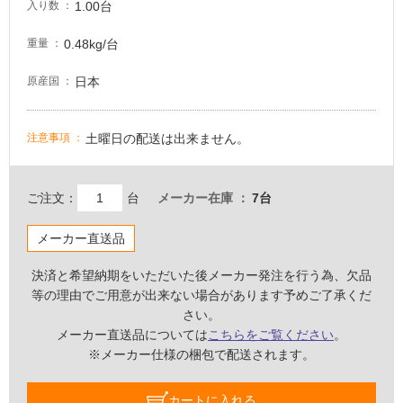
1.00台
入り数
が
必
0.48kg/台
重量
要
適
日本
原産国
し
て
土曜日の配送は出来ません。
注意事項
い
な
い
ご注文：
台
メーカー在庫
7台
屋
メーカー直送品
内
壁・
決済と希望納期をいただいた後メーカー発注を行う為、欠品
等の理由でご用意が出来ない場合があります予めご了承くだ
屋
さい。
外
メーカー直送品については
こちらをご覧ください
。
壁・
※メーカー仕様の梱包で配送されます。
浴
室
カートに入れる