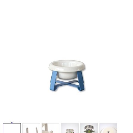
ム
修理お問い合わせ
クレーム公開
自分らしい家づくり
最高のリノベ会社が
みつ
照明
ペット用品
横浜スマート
ショールー
SUVACO
かる
リノベりす
ム
ウェルビーみのお
HDC
説明書・図面検索
水まわり
3年保証
タ
BOX
内装用建材
パネル・壁材
イ
お役立ち情報
住まいの
スタイリング
ロートアイアン
天然石・石材
アイデア
ル
ミラタップ
チャンネル
メンテナンス・
施工材
新商品
オンライン相談
屋
内
床・
屋
外
床・
浴
室
床・