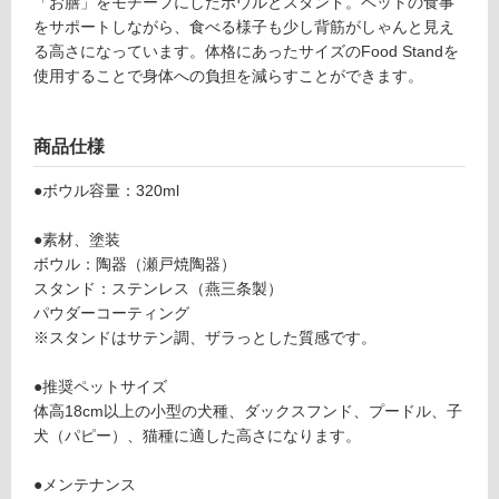
「お膳」をモチーフにしたボウルとスタンド。ペットの食事
F
し
をサポートしながら、食べる様子も少し背筋がしゃんと見え
o
て
る高さになっています。体格にあったサイズのFood Standを
o
い
使用することで身体への負担を減らすことができます。
d
る
St
対
a
商品仕様
応
n
し
d
●ボウル容量：320ml
て
S
い
ブ
●素材、塗装
る
ル
ボウル：陶器（瀬戸焼陶器）
が
ー
スタンド：ステンレス（燕三条製）
制
グ
パウダーコーティング
限
レ
※スタンドはサテン調、ザラっとした質感です。
あ
ー
り
陶
●推奨ペットサイズ
の
器
体高18cm以上の小型の犬種、ダックスフンド、プードル、子
為
深
犬（パピー）、猫種に適した高さになります。
注
型
意
●メンテナンス
が