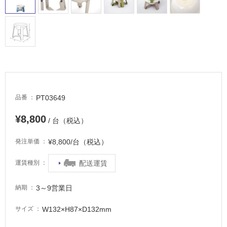
駐
車
場
非
常
に
適
し
PT03649
品番
て
い
¥8,800
/ 台（税込）
る
¥8,800/台（税込）
発注単価
適
し
配送運賃
運賃種別
て
い
3～9営業日
納期
る
が
W132×H87×D132mm
サイズ
注
意