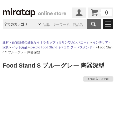
カート
マイページ
商品カテゴリ
建材・住宅設備の通販ならミラタップ（旧サンワカンパニー）
インテリア・
家具
ペット用品
pecolo Food Stand（ペコロ フードスタンド）
Food Stan
施工事例
洗面所・水回り
タイル
d S ブルーグレー 陶器深型
ショールーム
施工事例
法人案件納入事例
Food Stand S ブルーグレー 陶器深型
キッチン
浴室（風呂・
バスルー
ム）・
トイレ
ショールームの
ご案内
東京
ショールーム
ミラタップ
のあるくらし
お客様訪問
インタビュー
ドア（扉）・
建具・玄関
お気に入りに登録
サポート
扉
エクステリア
（外構）
大阪
ショールーム
仙台
ショールーム
店舗・施設事例
その他サービス
ご利用ガイド
初めての方へ
ウッドデッキ
フローリング・
床材
名古屋
ショールーム
京都
ショールーム
ミラタップと
創る家
工事会社紹介
Coziコンシ
よくある質問
お問い合わせ
ASOLIE
ェルジュ
収納
インテリア・
家具
福岡
ショールーム
札幌スマート
ショールー