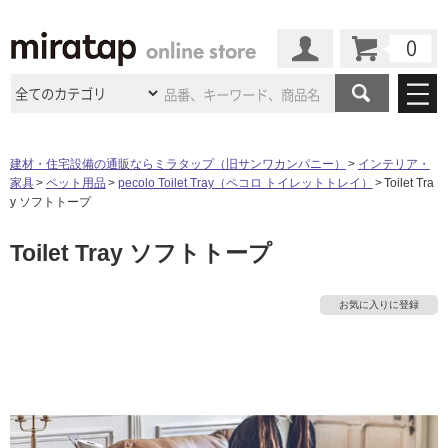
カート
マイページ
商品カテゴリ
建材・住宅設備の通販ならミラタップ（旧サンワカンパニー）
インテリア・
家具
ペット用品
pecolo Toilet Tray（ペコロ トイレットトレイ）
Toilet Tra
施工事例
洗面所・水回り
タイル
y ソフトトープ
ショールーム
施工事例
法人案件納入事例
Toilet Tray ソフトトープ
キッチン
浴室（風呂・
バスルー
ム）・
トイレ
ショールームの
ご案内
東京
ショールーム
タ
ミラタップ
のあるくらし
お客様訪問
インタビュー
ドア（扉）・
建具・玄関
お気に入りに登録
サポート
扉
エクステリア
（外構）
大阪
ショールーム
仙台
ショールーム
イ
店舗・施設事例
その他サービス
ご利用ガイド
初めての方へ
ウッドデッキ
フローリング・
床材
名古屋
ショールーム
京都
ショールーム
ル
ミラタップと
創る家
工事会社紹介
Coziコンシ
よくある質問
お問い合わせ
ASOLIE
ェルジュ
収納
インテリア・
家具
福岡
ショールーム
札幌スマート
ショールー
屋