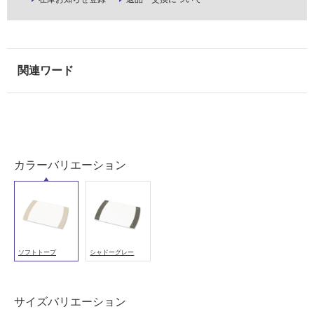
冷
地
以
外)
使
用
不
可
カラーバリエーション
フ
ロ
ソフトトープ
シャドーグレー
ー
リ
サイズバリエーション