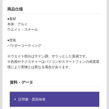
フ
が
ト
制
商品仕様
ト
限
ー
●素材
あ
プ
本体：アルミ
り
ウエイト：スチール
の
運賃表
為
F
●塗装
注
パウダーコーティング
意
が
運
※ウエイト部分はサテン調、ザラっとした質感です。
必
賃
※色相やテクスチャーはパソコンやスマートフォンの画質環
要
合
境により実物とは異なる場合があります。
※
計
商
:
品
¥1,
資料・データ
仕
14
様
0/
欄
台
説明書・図面検索
を
ご