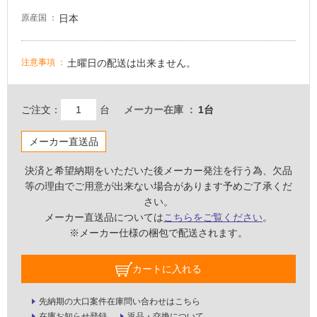
屋
日本
原産国
内
壁・
土曜日の配送は出来ません。
注意事項
屋
外
壁・
ご注文：
台
メーカー在庫
1台
浴
室
メーカー直送品
壁
決済と希望納期をいただいた後メーカー発注を行う為、欠品
使
等の理由でご用意が出来ない場合があります予めご了承くだ
用
さい。
可
メーカー直送品については
こちらをご覧ください
。
能
※メーカー仕様の梱包で配送されます。
使
カートに入れる
用
可
能
先納期の大口案件在庫問い合わせはこちら
(寒
在庫お知らせ登録
返品・交換について