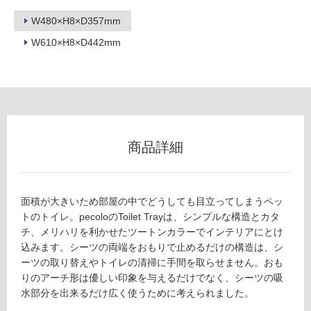
ン
W480×H8×D357mm
W610×H8×D442mm
グ
土足・遮
P
音・床暖
T
対
0
応
商品詳細
4
し
5
て
1
い
9
面積が大きいため部屋の中でどうしても目立ってしまうペッ
る
T
トのトイレ。pecoloのToilet Trayは、シンプルな構造とカタ
oil
対
チ、メリハリを利かせたツートンカラーでインテリアにとけ
et
応
込みます。シーツの両端をおもりで止めるだけの構造は、シ
Tr
し
ーツの取り替えやトイレの清掃に手間を取らせません。おも
a
て
りのアーチ形は優しい印象を与えるだけでなく、シーツの吸
y
い
水部分を出来るだけ広く使うために考えられました。
ソ
る