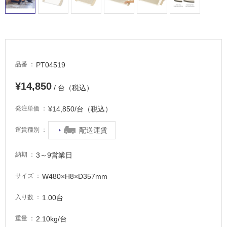
る
適
し
て
い
PT04519
品番
る
が
¥14,850
/ 台（税込）
注
意
¥14,850/台（税込）
発注単価
が
必
配送運賃
運賃種別
要
適
3～9営業日
納期
し
て
W480×H8×D357mm
サイズ
い
1.00台
入り数
な
い
2.10kg/台
重量