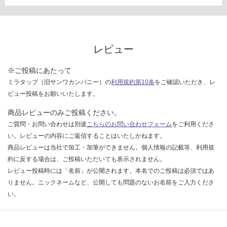
確
認
く
だ
さ
レビュー
い
※ご投稿にあたって
対
ミラタップ（旧サンワカンパニー）の
利用規約第10条
をご確認いただき、レ
応
ビュー投稿をお願いいたします。
し
て
商品レビューのみご投稿ください。
い
ご質問・お問い合わせは別途
こちらのお問い合わせフォーム
をご利用くださ
な
い。レビューの内容にご返信することはいたしかねます。
い
商品レビューは当社で加工・加筆ができません。個人情報の記載等、利用規
約に反する場合は、ご投稿いただいても表示されません。
レビュー投稿時には「名前」が公開されます。本名でのご投稿は必須ではあ
りません。ニックネームなど、公開しても問題のないお名前をご入力くださ
い。