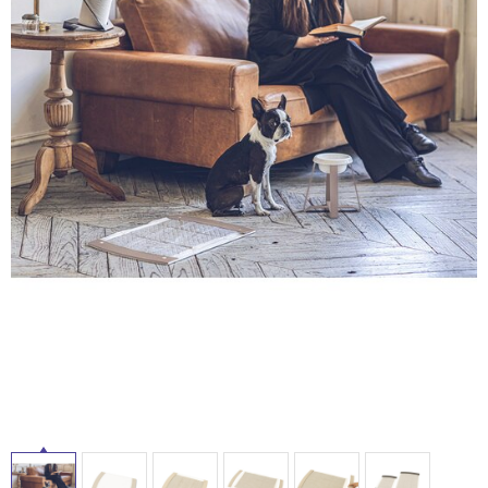
ム
修理お問い合わせ
クレーム公開
内
自分らしい家づくり
最高のリノベ会社が
みつ
照明
ペット用品
横浜スマート
ショールー
床・
SUVACO
かる
リノベりす
ム
ウェルビーみのお
HDC
屋
説明書・図面検索
水まわり
3年保証
BOX
内装用建材
パネル・壁材
外
床・
お役立ち情報
住まいの
スタイリング
ロートアイアン
天然石・石材
アイデア
浴
室
ミラタップ
チャンネル
メンテナンス・
施工材
新商品
オンライン相談
床・
駐
車
場
非
常
に
適
し
て
い