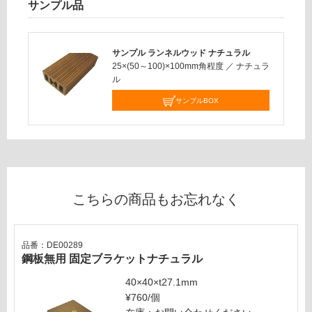
サンプル品
必
運
要
賃
※
合
商
サンプル ランネルウッド ナチュラル
計
25×(50～100)×100mm角程度
／
ナチュラ
品
:
ル
仕
¥0/
様
サンプルBOX
本
欄
を
ご
確
認
く
こちらの商品もお忘れなく
だ
さ
い
品番：DE00289
鋼板無用 固定ブラケットナチュラル
対
応
40×40×t27.1mm
し
¥760/個
て