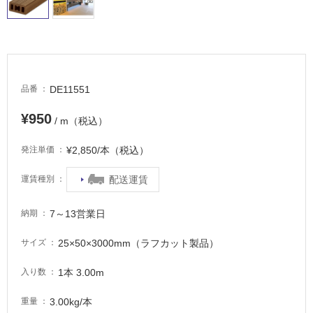
タ
イ
DE11551
品番
ル
¥950
/ m（税込）
¥2,850/本（税込）
発注単価
屋
内
配送運賃
運賃種別
床・
屋
7～13営業日
納期
外
床・
25×50×3000mm（ラフカット製品）
サイズ
浴
1本 3.00m
入り数
室
床・
3.00kg/本
重量