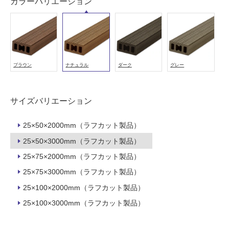
カラーバリエーション
が
必
要
適
し
て
ブラウン
ナチュラル
ダーク
グレー
い
な
い
サイズバリエーション
屋
25×50×2000mm（ラフカット製品）
内
25×50×3000mm（ラフカット製品）
壁・
25×75×2000mm（ラフカット製品）
屋
25×75×3000mm（ラフカット製品）
外
25×100×2000mm（ラフカット製品）
壁・
25×100×3000mm（ラフカット製品）
浴
室