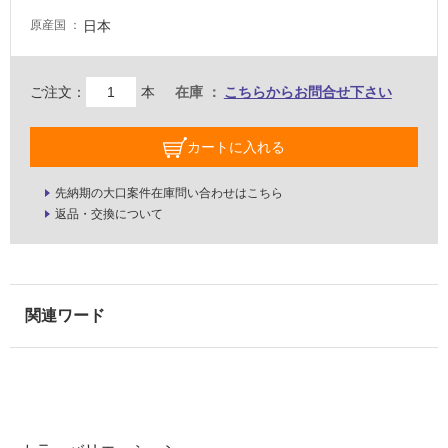
駐
日本
原産国
車
場
非
ご注文：
本
在庫
こちらからお問合せ下さい
常
に
カートに入れる
適
し
先納期の大口案件在庫問い合わせはこちら
て
返品・交換について
い
る
適
し
て
い
る
が
注
意