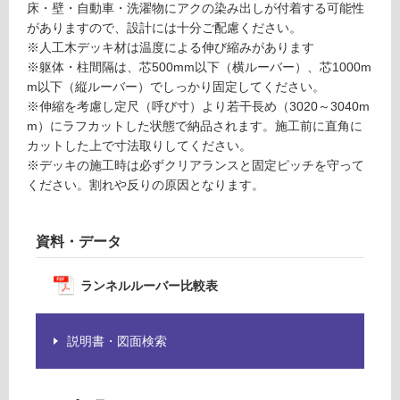
1
し
床・壁・自動車・洗濯物にアクの染み出しが付着する可能性
5
て
がありますので、設計には十分ご配慮ください。
5
い
※人工木デッキ材は温度による伸び縮みがあります
1
る
※躯体・柱間隔は、芯500mm以下（横ルーバー）、芯1000m
ラ
m以下（縦ルーバー）でしっかり固定してください。
対
ン
※伸縮を考慮し定尺（呼び寸）より若干長め（3020～3040m
応
ネ
m）にラフカットした状態で納品されます。施工前に直角に
し
ル
カットした上で寸法取りしてください。
て
ウ
※デッキの施工時は必ずクリアランスと固定ピッチを守って
い
ッ
ください。割れや反りの原因となります。
る
ド
が
ナ
制
チ
資料・データ
限
ュ
あ
ラ
ランネルルーバー比較表
り
ル
の
3.
為
0
説明書・図面検索
注
意
要確認
が