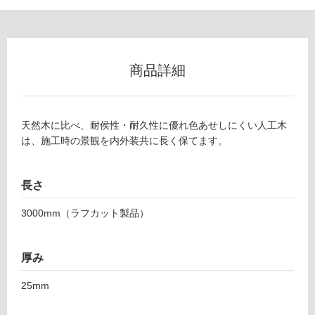
壁
使
用
可
商品詳細
能
使
用
天然木に比べ、耐侯性・耐久性に優れ色あせしにくい人工木
可
は、施工時の景観を内外装共に長く保てます。
能
(寒
冷
長さ
地
以
3000mm（ラフカット製品）
外)
使
厚み
用
不
25mm
可