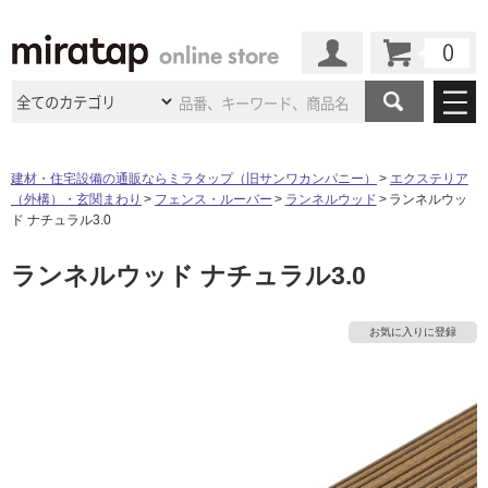
カート
マイページ
商品カテゴリ
建材・住宅設備の通販ならミラタップ（旧サンワカンパニー）
エクステリア
（外構）・玄関まわり
フェンス・ルーバー
ランネルウッド
ランネルウッ
施工事例
洗面所・水回り
タイル
ド ナチュラル3.0
ショールーム
施工事例
法人案件納入事例
ランネルウッド ナチュラル3.0
キッチン
浴室（風呂・
バスルー
ム）・
トイレ
ショールームの
ご案内
東京
ショールーム
ミラタップ
のあるくらし
お客様訪問
インタビュー
ドア（扉）・
建具・玄関
お気に入りに登録
サポート
扉
エクステリア
（外構）
大阪
ショールーム
仙台
ショールーム
店舗・施設事例
その他サービス
ご利用ガイド
初めての方へ
ウッドデッキ
フローリング・
床材
名古屋
ショールーム
京都
ショールーム
ミラタップと
創る家
工事会社紹介
Coziコンシ
よくある質問
お問い合わせ
ASOLIE
ェルジュ
収納
インテリア・
家具
福岡
ショールーム
札幌スマート
ショールー