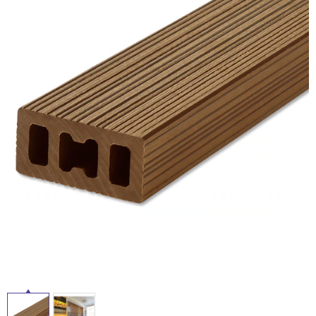
ム
修理お問い合わせ
クレーム公開
自分らしい家づくり
最高のリノベ会社が
みつ
照明
ペット用品
横浜スマート
ショールー
SUVACO
かる
リノベりす
ム
ウェルビーみのお
HDC
説明書・図面検索
水まわり
3年保証
BOX
内装用建材
パネル・壁材
お役立ち情報
住まいの
スタイリング
ロートアイアン
天然石・石材
アイデア
ミラタップ
チャンネル
メンテナンス・
施工材
新商品
オンライン相談