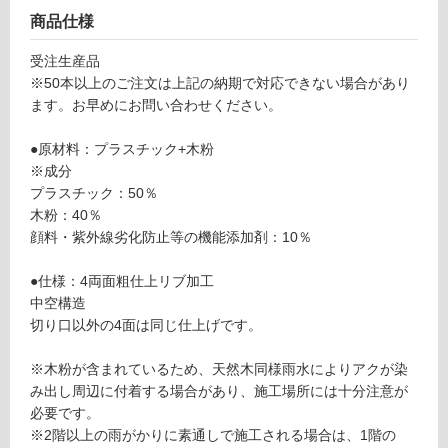
商品仕様
フ
受注生産品
※50本以上のご注文は上記の納期で対応できない場合があり
ロ
ます。お早めにお問い合わせください。
ー
●原材料：プラスチック+木粉
※成分
プラスチック：50％
リ
木粉：40％
顔料・紫外線劣化防止等の機能添加剤：10％
ン
●仕様：4両面粗仕上リブ加工
グ
中空構造
切り口以外の4面は同じ仕上げです。
土足・遮
※木粉が含まれているため、天然木同様雨水によりアクが染
音・床暖
D
み出し周辺に付着する場合があり、施工場所には十分注意が
E
対
必要です。
1
応
※2階以上の雨がかりに素通しで施工される場合は、1階の