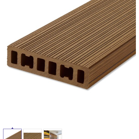
ム
修理お問い合わせ
クレーム公開
自分らしい家づくり
最高のリノベ会社が
みつ
照明
ペット用品
横浜スマート
ショールー
SUVACO
かる
リノベりす
ム
ウェルビーみのお
HDC
説明書・図面検索
水まわり
3年保証
BOX
内装用建材
パネル・壁材
お役立ち情報
住まいの
スタイリング
ロートアイアン
天然石・石材
アイデア
ミラタップ
チャンネル
メンテナンス・
施工材
新商品
オンライン相談