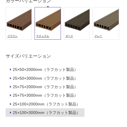
カラーバリエーション
が
必
要
適
し
て
ブラウン
ナチュラル
ダーク
グレー
い
な
い
サイズバリエーション
屋
25×50×2000mm（ラフカット製品）
内
25×50×3000mm（ラフカット製品）
壁・
25×75×2000mm（ラフカット製品）
屋
25×75×3000mm（ラフカット製品）
外
25×100×2000mm（ラフカット製品）
壁・
25×100×3000mm（ラフカット製品）
浴
室