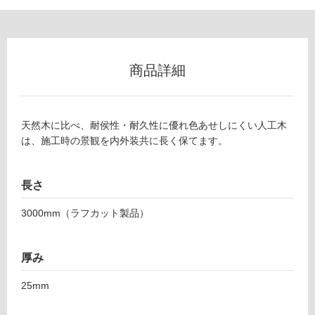
壁
使
用
可
商品詳細
能
使
用
天然木に比べ、耐侯性・耐久性に優れ色あせしにくい人工木
可
は、施工時の景観を内外装共に長く保てます。
能
(寒
冷
長さ
地
以
3000mm（ラフカット製品）
外)
使
厚み
用
不
25mm
可