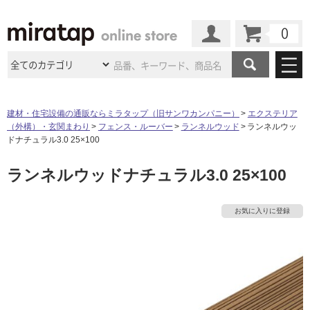
カート
マイページ
商品カテゴリ
建材・住宅設備の通販ならミラタップ（旧サンワカンパニー）
エクステリア
（外構）・玄関まわり
フェンス・ルーバー
ランネルウッド
ランネルウッ
施工事例
洗面所・水回り
タイル
ドナチュラル3.0 25×100
ショールーム
施工事例
法人案件納入事例
ランネルウッドナチュラル3.0 25×100
キッチン
浴室（風呂・
バスルー
ム）・
トイレ
ショールームの
ご案内
東京
ショールーム
ミラタップ
のあるくらし
お客様訪問
インタビュー
ドア（扉）・
建具・玄関
お気に入りに登録
サポート
扉
エクステリア
（外構）
大阪
ショールーム
仙台
ショールーム
店舗・施設事例
その他サービス
ご利用ガイド
初めての方へ
ウッドデッキ
フローリング・
床材
名古屋
ショールーム
京都
ショールーム
ミラタップと
創る家
工事会社紹介
Coziコンシ
よくある質問
お問い合わせ
ASOLIE
ェルジュ
収納
インテリア・
家具
福岡
ショールーム
札幌スマート
ショールー