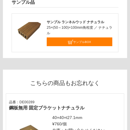
サンプル品
必
要
要確認
※
商
サンプル ランネルウッド ナチュラル
運
25×(50～100)×100mm角程度
／
ナチュラ
品
賃
ル
仕
合
様
サンプルBOX
計
欄
:
を
¥0/
ご
本
確
認
く
こちらの商品もお忘れなく
だ
さ
い
品番：DE00289
鋼板無用 固定ブラケットナチュラル
対
応
40×40×t27.1mm
し
¥760/個
て