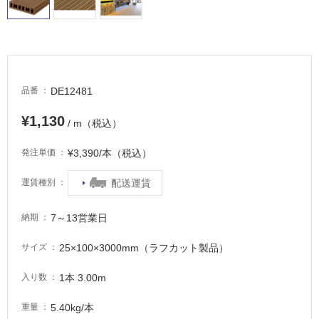
タ
イ
DE12481
品番
ル
¥1,130
/ m（税込）
¥3,390/本（税込）
発注単価
屋
内
配送運賃
運賃種別
床・
屋
7～13営業日
納期
外
床・
25×100×3000mm（ラフカット製品）
サイズ
浴
1本 3.00m
入り数
室
床・
5.40kg/本
重量