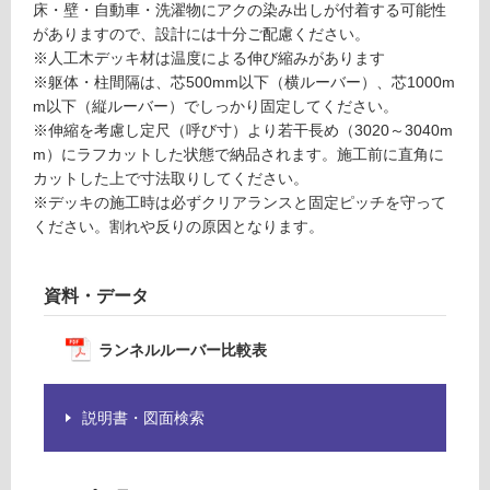
1
し
床・壁・自動車・洗濯物にアクの染み出しが付着する可能性
ラ
て
がありますので、設計には十分ご配慮ください。
ン
い
※人工木デッキ材は温度による伸び縮みがあります
ネ
る
※躯体・柱間隔は、芯500mm以下（横ルーバー）、芯1000m
ル
m以下（縦ルーバー）でしっかり固定してください。
対
ウ
※伸縮を考慮し定尺（呼び寸）より若干長め（3020～3040m
応
ッ
m）にラフカットした状態で納品されます。施工前に直角に
し
ド
カットした上で寸法取りしてください。
て
ナ
※デッキの施工時は必ずクリアランスと固定ピッチを守って
い
チ
ください。割れや反りの原因となります。
る
ュ
が
ラ
制
ル
資料・データ
限
3.
あ
0
ランネルルーバー比較表
り
2
の
5
為
×
説明書・図面検索
注
1
意
0
が
0