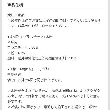
商品仕様
フ
受注生産品
※50本以上のご注文は上記の納期で対応できない場合があり
ロ
ます。お早めにお問い合わせください。
ー
●原材料：プラスチック+木粉
※成分
プラスチック：50％
リ
木粉：40％
顔料・紫外線劣化防止等の機能添加剤：10％
ン
●仕様：4両面粗仕上リブ加工
グ
中空構造
D
切り口以外の4面は同じ仕上げです。
E
土足・遮
1
※木粉が含まれているため、天然木同様雨水によりアクが染
音・床暖
2
み出し周辺に付着する場合があり、施工場所には十分注意が
4
対
必要です。
8
応
※2階以上の雨がかりに素通しで施工される場合は、1階の