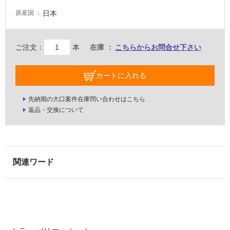
駐
日本
原産国
車
場
非
ご注文：
本
在庫
こちらからお問合せ下さい
常
に
カートに入れる
適
し
先納期の大口案件在庫問い合わせはこちら
て
返品・交換について
い
る
適
し
て
い
る
が
注
意